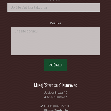
Poruka
POŠALJI
Muzej "Staro selo" Kumrovec
Josipa Broza 19
49295 Kumrovec
++385 (0)49 225 830
mss@mhz.hr