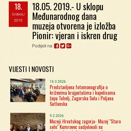
18.05. 2019.- U sklopu
18.
Međunarodnog dana
SVIBANJ
2019.
muzeja otvorena je izložba
Pionir: vjeran i iskren drug
Podijeli na:
VIJESTI I NOVOSTI
16.3.2026.
Predstavljena fotomonografija o
križevima krajputašima i kapelicama
župa Tuhelj, Zagorska Sela i Poljana
Sutlanska
9.2.2026.
Muzeji Hrvatskog zagorja- Muzej "Staro
selo" Kumrovec sudjelovali na