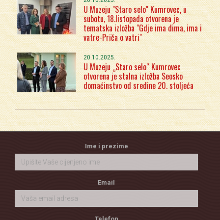
U Muzeju "Staro selo" Kumrovec, u
subotu, 18.listopada otvorena je
tematska izložba "Gdje ima dima, ima i
vatre-Priča o vatri"
20.10.2025.
U Muzeju „Staro selo“ Kumrovec
otvorena je stalna izložba Seosko
domaćinstvo od sredine 20. stoljeća
Ime i prezime
Email
Telefon