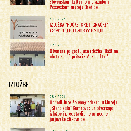
slovenskom kulturnom prazniku u
Posavskom muzeju Brežice
6.10.2025.
IZLOŽBA "PUČKE IGRE I IGRAČKE"
𝐆𝐎𝐒𝐓𝐔𝐉𝐄 𝐔 𝐒𝐋𝐎𝐕𝐄𝐍𝐈𝐉𝐈
12.5.2025.
Otvorena je gostujuća izložba "Baština
obrtnika: 15 priča iz Muzeja Etar"
IZLOŽBE
28.4.2026.
Ophodi Jure Zelenog održani u Muzeju
„Staro selo“ Kumrovec uz otvorenje
izložbe i predstavljanje prigodne
jurjevske slikovnice
20.10.2025.