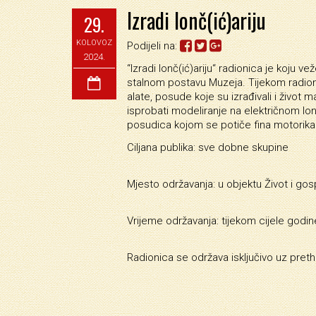
Izradi lonč(ić)ariju
29.
KOLOVOZ
Podijeli na:
2024.
“Izradi lonč(ić)ariju“ radionica je koju ve
stalnom postavu Muzeja. Tijekom radioni
alate, posude koje su izrađivali i život 
isprobati modeliranje na električnom lo
posudica kojom se potiče fina motorika
Ciljana publika: sve dobne skupine
Mjesto održavanja: u objektu Život i gos
Vrijeme održavanja: tijekom cijele godin
Radionica se održava isključivo uz preth