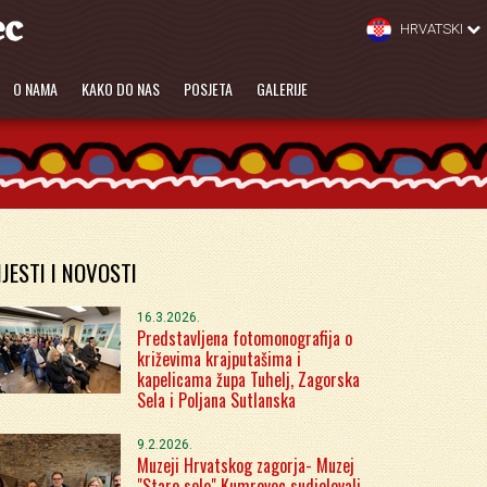
HRVATSKI
O NAMA
KAKO DO NAS
POSJETA
GALERIJE
IJESTI I NOVOSTI
16.3.2026.
Predstavljena fotomonografija o
križevima krajputašima i
kapelicama župa Tuhelj, Zagorska
Sela i Poljana Sutlanska
9.2.2026.
Muzeji Hrvatskog zagorja- Muzej
"Staro selo" Kumrovec sudjelovali