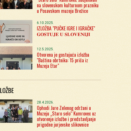
na slovenskom kulturnom prazniku
u Posavskom muzeju Brežice
6.10.2025.
IZLOŽBA "PUČKE IGRE I IGRAČKE"
𝐆𝐎𝐒𝐓𝐔𝐉𝐄 𝐔 𝐒𝐋𝐎𝐕𝐄𝐍𝐈𝐉𝐈
12.5.2025.
Otvorena je gostujuća izložba
"Baština obrtnika: 15 priča iz
Muzeja Etar"
ZLOŽBE
28.4.2026.
Ophodi Jure Zelenog održani u
Muzeju „Staro selo“ Kumrovec uz
otvorenje izložbe i predstavljanje
prigodne jurjevske slikovnice