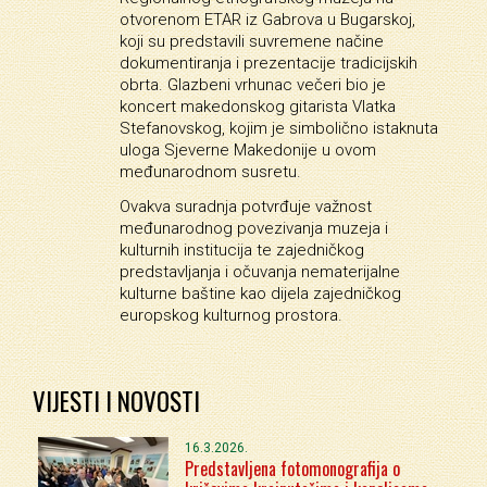
otvorenom ETAR iz Gabrova u Bugarskoj,
koji su predstavili suvremene načine
dokumentiranja i prezentacije tradicijskih
obrta. Glazbeni vrhunac večeri bio je
koncert makedonskog gitarista Vlatka
Stefanovskog, kojim je simbolično istaknuta
uloga Sjeverne Makedonije u ovom
međunarodnom susretu.
Ovakva suradnja potvrđuje važnost
međunarodnog povezivanja muzeja i
kulturnih institucija te zajedničkog
predstavljanja i očuvanja nematerijalne
kulturne baštine kao dijela zajedničkog
europskog kulturnog prostora.
VIJESTI I NOVOSTI
16.3.2026.
Predstavljena fotomonografija o