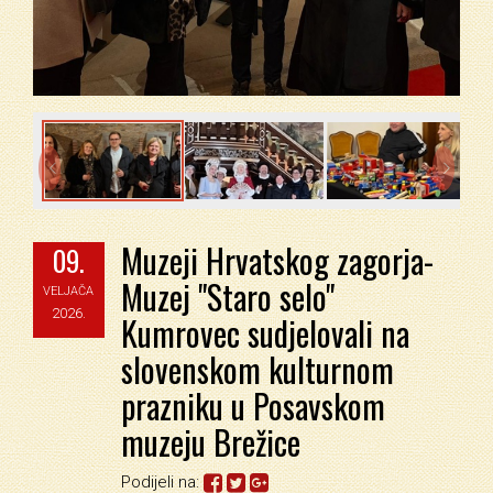


Muzeji Hrvatskog zagorja-
09.
Muzej "Staro selo"
VELJAČA
2026.
Kumrovec sudjelovali na
slovenskom kulturnom
prazniku u Posavskom
muzeju Brežice
Podijeli na: