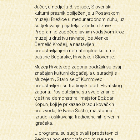
Jučer, u nedjelju 8. veljače, Slovenski
kulturni praznik obilježen je u Posavskom
muzeju Brežice u međunarodnom duhu, uz
sudjelovanje prijatelja iz četiri države.
Program je započeo javnim vodstvom kroz
muzej u društvu ravnateljice Alenke
Černelič Krošelj, a nastavljen
predstavljanjem nematerijalne kulturne
baštine Bugarske, Hrvatske i Slovenije.
Muzeji Hrvatskog zagorja podržali su ovaj
značajan kulturni događaj, a u suradnji s
Muzejem „Staro selo“ Kumrovec
predstavljeni su tradicijski obrti Hrvatskog
zagorja. Posjetiteljima su svoje znanje i
vještine demonstrirali majstor Božidar
Kopun, koji je prikazao izradu kovačkih
proizvoda, te Ivana Šuštić, majstorica
izrade i oslikavanja tradicionalnih drvenih
igračaka.
U programu su sudjelovali i predstavnici
Regionalnog etnografskog muzeja na