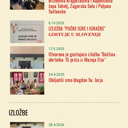
križevima krajputašima i kapelicama
župa Tuhelj, Zagorska Sela i Poljana
Sutlanska
6.10.2025.
IZLOŽBA "PUČKE IGRE I IGRAČKE"
𝐆𝐎𝐒𝐓𝐔𝐉𝐄 𝐔 𝐒𝐋𝐎𝐕𝐄𝐍𝐈𝐉𝐈
12.5.2025.
Otvorena je gostujuća izložba "Baština
obrtnika: 15 priča iz Muzeja Etar"
24.4.2025.
Obilježili smo blagdan Sv. Jurja
IZLOŽBE
28.4.2026.