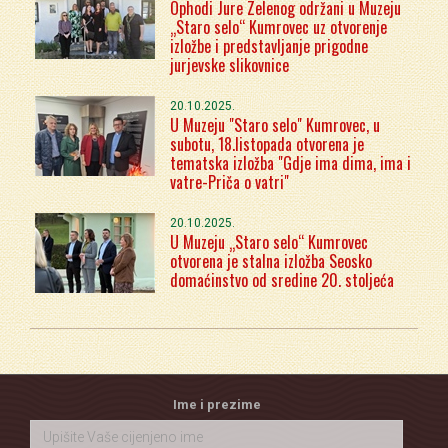
Ophodi Jure Zelenog održani u Muzeju
„Staro selo“ Kumrovec uz otvorenje
izložbe i predstavljanje prigodne
jurjevske slikovnice
20.10.2025.
U Muzeju "Staro selo" Kumrovec, u
subotu, 18.listopada otvorena je
tematska izložba "Gdje ima dima, ima i
vatre-Priča o vatri"
20.10.2025.
U Muzeju „Staro selo“ Kumrovec
otvorena je stalna izložba Seosko
domaćinstvo od sredine 20. stoljeća
Ime i prezime