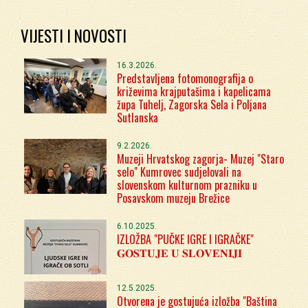
VIJESTI I NOVOSTI
16.3.2026.
Predstavljena fotomonografija o
križevima krajputašima i kapelicama
župa Tuhelj, Zagorska Sela i Poljana
Sutlanska
9.2.2026.
Muzeji Hrvatskog zagorja- Muzej "Staro
selo" Kumrovec sudjelovali na
slovenskom kulturnom prazniku u
Posavskom muzeju Brežice
6.10.2025.
IZLOŽBA "PUČKE IGRE I IGRAČKE"
𝐆𝐎𝐒𝐓𝐔𝐉𝐄 𝐔 𝐒𝐋𝐎𝐕𝐄𝐍𝐈𝐉𝐈
12.5.2025.
Otvorena je gostujuća izložba "Baština