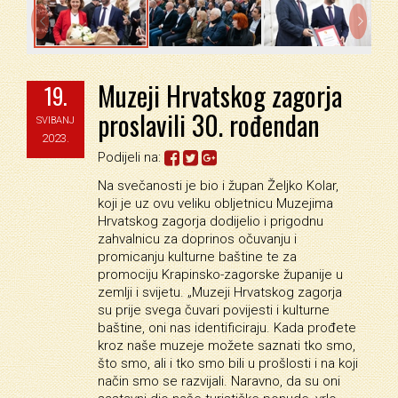


Muzeji Hrvatskog zagorja
19.
proslavili 30. rođendan
SVIBANJ
2023.
Podijeli na:
Na svečanosti je bio i župan Željko Kolar,
koji je uz ovu veliku obljetnicu Muzejima
Hrvatskog zagorja dodijelio i prigodnu
zahvalnicu za doprinos očuvanju i
promicanju kulturne baštine te za
promociju Krapinsko-zagorske županije u
zemlji i svijetu. „Muzeji Hrvatskog zagorja
su prije svega čuvari povijesti i kulturne
baštine, oni nas identificiraju. Kada prođete
kroz naše muzeje možete saznati tko smo,
što smo, ali i tko smo bili u prošlosti i na koji
način smo se razvijali. Naravno, da su oni