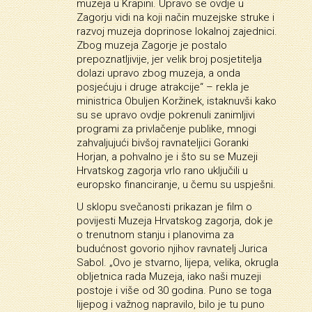
muzeja u Krapini. Upravo se ovdje u
Zagorju vidi na koji način muzejske struke i
razvoj muzeja doprinose lokalnoj zajednici.
Zbog muzeja Zagorje je postalo
prepoznatljivije, jer velik broj posjetitelja
dolazi upravo zbog muzeja, a onda
posjećuju i druge atrakcije“ – rekla je
ministrica Obuljen Koržinek, istaknuvši kako
su se upravo ovdje pokrenuli zanimljivi
programi za privlačenje publike, mnogi
zahvaljujući bivšoj ravnateljici Goranki
Horjan, a pohvalno je i što su se Muzeji
Hrvatskog zagorja vrlo rano uključili u
europsko financiranje, u čemu su uspješni.
U sklopu svečanosti prikazan je film o
povijesti Muzeja Hrvatskog zagorja, dok je
o trenutnom stanju i planovima za
budućnost govorio njihov ravnatelj Jurica
Sabol. „Ovo je stvarno, lijepa, velika, okrugla
obljetnica rada Muzeja, iako naši muzeji
postoje i više od 30 godina. Puno se toga
lijepog i važnog napravilo, bilo je tu puno