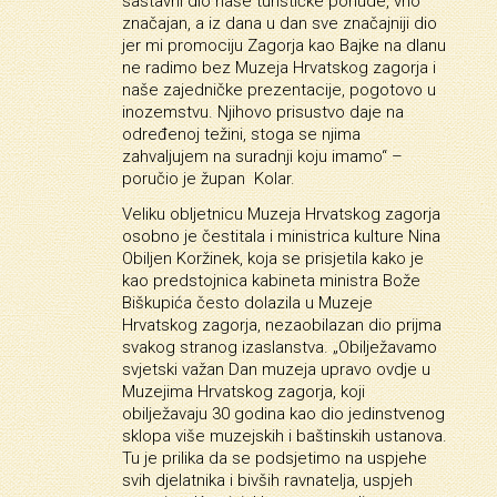
sastavni dio naše turističke ponude, vrlo
značajan, a iz dana u dan sve značajniji dio
jer mi promociju Zagorja kao Bajke na dlanu
ne radimo bez Muzeja Hrvatskog zagorja i
naše zajedničke prezentacije, pogotovo u
inozemstvu. Njihovo prisustvo daje na
određenoj težini, stoga se njima
zahvaljujem na suradnji koju imamo“ –
poručio je župan
Kolar.
Veliku obljetnicu Muzeja Hrvatskog zagorja
osobno je čestitala i ministrica kulture Nina
Obiljen Koržinek, koja se prisjetila kako je
kao predstojnica kabineta ministra Bože
Biškupića često dolazila u Muzeje
Hrvatskog zagorja, nezaobilazan dio prijma
svakog stranog izaslanstva. „Obilježavamo
svjetski važan Dan muzeja upravo ovdje u
Muzejima Hrvatskog zagorja, koji
obilježavaju 30 godina kao dio jedinstvenog
sklopa više muzejskih i baštinskih ustanova.
Tu je prilika da se podsjetimo na uspjehe
svih djelatnika i bivših ravnatelja, uspjeh