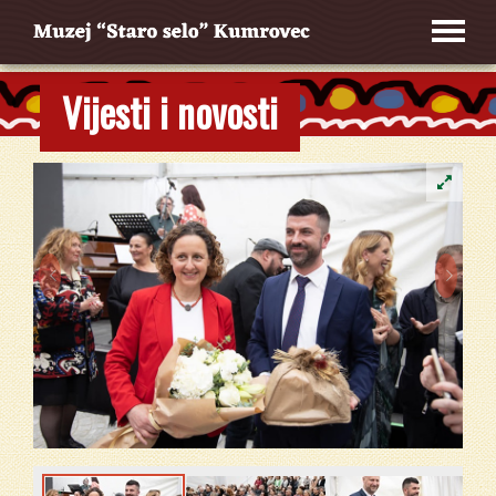
Vijesti i novosti

