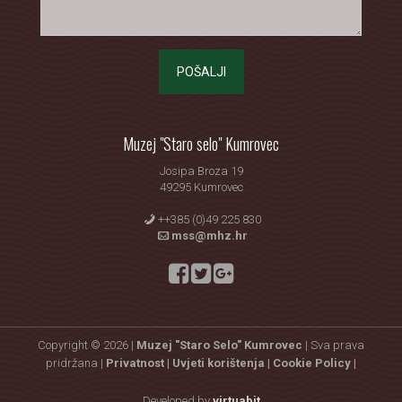
POŠALJI
Muzej "Staro selo" Kumrovec
Josipa Broza 19
49295 Kumrovec
++385 (0)49 225 830
mss@mhz.hr
Copyright © 2026 |
Muzej "Staro Selo" Kumrovec
| Sva prava
pridržana |
Privatnost |
Uvjeti korištenja |
Cookie Policy |
Developed by
virtuabit