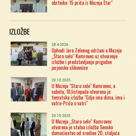
obrtnika: 15 priča iz Muzeja Etar"
IZLOŽBE
28.4.2026.
Ophodi Jure Zelenog održani u Muzeju
„Staro selo“ Kumrovec uz otvorenje
izložbe i predstavljanje prigodne
jurjevske slikovnice
20.10.2025.
U Muzeju "Staro selo" Kumrovec, u
subotu, 18.listopada otvorena je
tematska izložba "Gdje ima dima, ima i
vatre-Priča o vatri"
20.10.2025.
U Muzeju „Staro selo“ Kumrovec
otvorena je stalna izložba Seosko
domaćinstvo od sredine 20. stoljeća