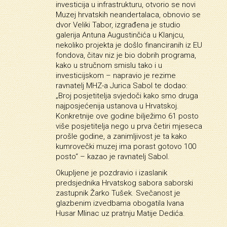
investicija u infrastrukturu, otvorio se novi
Muzej hrvatskih neandertalaca, obnovio se
dvor Veliki Tabor, izgrađena je studio
galerija Antuna Augustinčića u Klanjcu,
nekoliko projekta je došlo financiranih iz EU
fondova, čitav niz je bio dobrih programa,
kako u stručnom smislu tako i u
investicijskom – napravio je rezime
ravnatelj MHZ-a Jurica Sabol te dodao:
„Broj posjetitelja svjedoči kako smo druga
najposjećenija ustanova u Hrvatskoj.
Konkretnije ove godine bilježimo 61 posto
više posjetitelja nego u prva četiri mjeseca
prošle godine, a zanimljivost je ta kako
kumrovečki muzej ima porast gotovo 100
posto“ – kazao je ravnatelj Sabol.
Okupljene je pozdravio i izaslanik
predsjednika Hrvatskog sabora saborski
zastupnik Žarko Tušek. Svečanost je
glazbenim izvedbama obogatila Ivana
Husar Mlinac uz pratnju Matije Dedića.