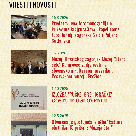
VIJESTI I NOVOSTI
16.3.2026.
Predstavljena fotomonografija o
križevima krajputašima i kapelicama
župa Tuhelj, Zagorska Sela i Poljana
Sutlanska
9.2.2026.
Muzeji Hrvatskog zagorja- Muzej "Staro
selo" Kumrovec sudjelovali na
slovenskom kulturnom prazniku u
Posavskom muzeju Brežice
6.10.2025.
IZLOŽBA "PUČKE IGRE I IGRAČKE"
𝐆𝐎𝐒𝐓𝐔𝐉𝐄 𝐔 𝐒𝐋𝐎𝐕𝐄𝐍𝐈𝐉𝐈
12.5.2025.
Otvorena je gostujuća izložba "Baština
obrtnika: 15 priča iz Muzeja Etar"