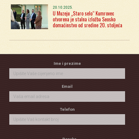
20.10.2025.
U Muzeju „Staro selo“ Kumrovec
otvorena je stalna izložba Seosko
domaćinstvo od sredine 20. stoljeća
Ime i prezime
Email
Telefon