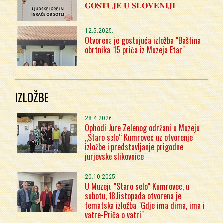
𝐆𝐎𝐒𝐓𝐔𝐉𝐄 𝐔 𝐒𝐋𝐎𝐕𝐄𝐍𝐈𝐉𝐈
12.5.2025.
Otvorena je gostujuća izložba "Baština
obrtnika: 15 priča iz Muzeja Etar"
IZLOŽBE
28.4.2026.
Ophodi Jure Zelenog održani u Muzeju
„Staro selo“ Kumrovec uz otvorenje
izložbe i predstavljanje prigodne
jurjevske slikovnice
20.10.2025.
U Muzeju "Staro selo" Kumrovec, u
subotu, 18.listopada otvorena je
tematska izložba "Gdje ima dima, ima i
vatre-Priča o vatri"