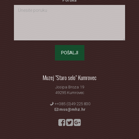
Poruka
POŠALJI
Muzej "Staro selo" Kumrovec
Josipa Broza 19
49295 Kumrovec
++385 (0)49 225 830
mss@mhz.hr