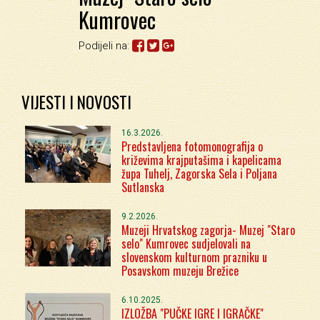
Kumrovec
Podijeli na:
VIJESTI I NOVOSTI
16.3.2026.
Predstavljena fotomonografija o
križevima krajputašima i kapelicama
župa Tuhelj, Zagorska Sela i Poljana
Sutlanska
9.2.2026.
Muzeji Hrvatskog zagorja- Muzej "Staro
selo" Kumrovec sudjelovali na
slovenskom kulturnom prazniku u
Posavskom muzeju Brežice
6.10.2025.
IZLOŽBA "PUČKE IGRE I IGRAČKE"