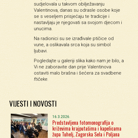
sudjelovala u takvom obilježavanju
Valentinova, danas su odrasle osobe koje
se s veseljem prisjećaju te tradicije i
nastavljaju je njegovati sa svojom djecom i
unucima.
Na radionici su se izrađivale ptičice od
vune, a oslikavala srca koja su simbol
ljubavi.
Pogledajte u galeriji slika kako nam je bilo, a
Vi ne zaboravite dan prije Valentinova
ostaviti malo brašna i šećera za svadbene
ftičeke.
VIJESTI I NOVOSTI
16.3.2026.
Predstavljena fotomonografija o
križevima krajputašima i kapelicama
župa Tuhelj, Zagorska Sela i Poljana