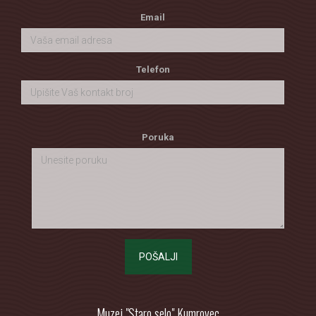
Email
Telefon
Poruka
POŠALJI
Muzej "Staro selo" Kumrovec