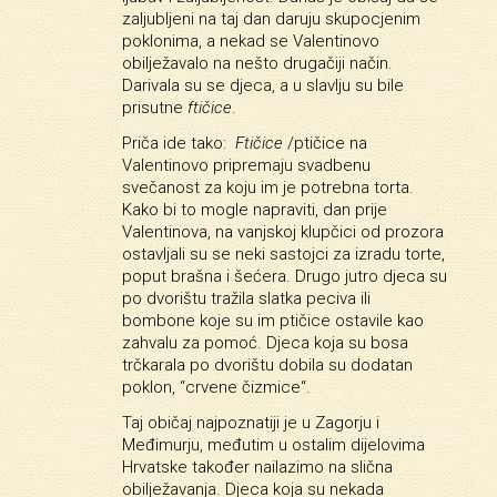
zaljubljeni na taj dan daruju skupocjenim
poklonima, a nekad se Valentinovo
obilježavalo na nešto drugačiji način.
Darivala su se djeca, a u slavlju su bile
prisutne
ftičice
.
Priča ide tako:
Ftičice
/ptičice na
Valentinovo pripremaju svadbenu
svečanost za koju im je potrebna torta.
Kako bi to mogle napraviti, dan prije
Valentinova, na vanjskoj klupčici od prozora
ostavljali su se neki sastojci za izradu torte,
poput brašna i šećera. Drugo jutro djeca su
po dvorištu tražila slatka peciva ili
bombone koje su im ptičice ostavile kao
zahvalu za pomoć. Djeca koja su bosa
trčkarala po dvorištu dobila su dodatan
poklon, “crvene čizmice“.
Taj običaj najpoznatiji je u Zagorju i
Međimurju, međutim u ostalim dijelovima
Hrvatske također nailazimo na slična
obilježavanja
. Djeca koja su nekada