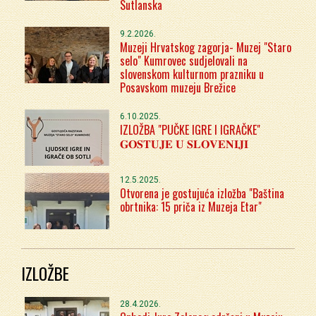
Sutlanska
9.2.2026.
Muzeji Hrvatskog zagorja- Muzej "Staro
selo" Kumrovec sudjelovali na
slovenskom kulturnom prazniku u
Posavskom muzeju Brežice
6.10.2025.
IZLOŽBA "PUČKE IGRE I IGRAČKE"
𝐆𝐎𝐒𝐓𝐔𝐉𝐄 𝐔 𝐒𝐋𝐎𝐕𝐄𝐍𝐈𝐉𝐈
12.5.2025.
Otvorena je gostujuća izložba "Baština
obrtnika: 15 priča iz Muzeja Etar"
IZLOŽBE
28.4.2026.