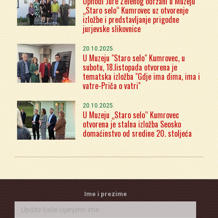
Ophodi Jure Zelenog održani u Muzeju
„Staro selo“ Kumrovec uz otvorenje
izložbe i predstavljanje prigodne
jurjevske slikovnice
20.10.2025.
U Muzeju "Staro selo" Kumrovec, u
subotu, 18.listopada otvorena je
tematska izložba "Gdje ima dima, ima i
vatre-Priča o vatri"
20.10.2025.
U Muzeju „Staro selo“ Kumrovec
otvorena je stalna izložba Seosko
domaćinstvo od sredine 20. stoljeća
Ime i prezime