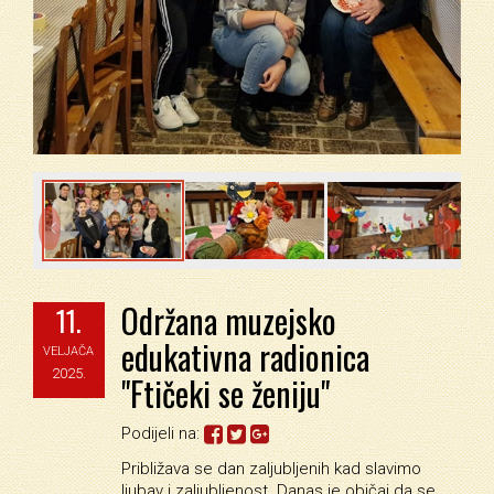


Održana muzejsko
11.
edukativna radionica
VELJAČA
2025.
"Ftičeki se ženiju"
Podijeli na:
Približava se dan zaljubljenih kad slavimo
ljubav i zaljubljenost. Danas je običaj da se