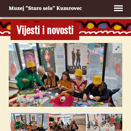
Vijesti i novosti



