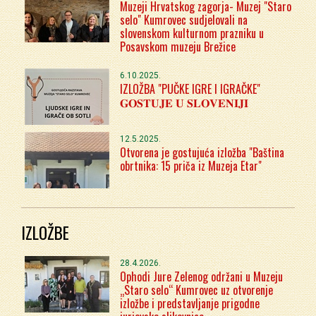
Muzeji Hrvatskog zagorja- Muzej "Staro
selo" Kumrovec sudjelovali na
slovenskom kulturnom prazniku u
Posavskom muzeju Brežice
6.10.2025.
IZLOŽBA "PUČKE IGRE I IGRAČKE"
𝐆𝐎𝐒𝐓𝐔𝐉𝐄 𝐔 𝐒𝐋𝐎𝐕𝐄𝐍𝐈𝐉𝐈
12.5.2025.
Otvorena je gostujuća izložba "Baština
obrtnika: 15 priča iz Muzeja Etar"
IZLOŽBE
28.4.2026.
Ophodi Jure Zelenog održani u Muzeju
„Staro selo“ Kumrovec uz otvorenje
izložbe i predstavljanje prigodne