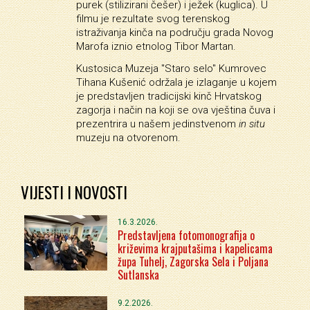
purek (stilizirani češer) i ježek (kuglica). U
filmu je rezultate svog terenskog
istraživanja kinča na području grada Novog
Marofa iznio etnolog Tibor Martan.
Kustosica Muzeja "Staro selo" Kumrovec
Tihana Kušenić održala je izlaganje u kojem
je predstavljen tradicijski kinč Hrvatskog
zagorja i način na koji se ova vještina čuva i
prezentrira u našem jedinstvenom
in situ
muzeju na otvorenom.
VIJESTI I NOVOSTI
16.3.2026.
Predstavljena fotomonografija o
križevima krajputašima i kapelicama
župa Tuhelj, Zagorska Sela i Poljana
Sutlanska
9.2.2026.