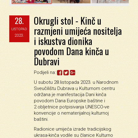
Okrugli stol - Kinč u
28.
razmjeni umijeća nositelja
LISTOPAD
2023.
i iskustva dionika
povodom Dana kinča u
Dubravi
Podijeli na:
U subotu 28.listopada 2023. u Narodnom
Sveučilištu Dubrava u Kulturnom centru
održana je manifestacija Dani kinča
povodom Dana Europske baštine i
2.obljetnice potpisivanja UNESCO-ve
konvencije o nematerijalnoj kulturnoj
baštini.
Radionice umijeća izrade tradicijskog
ukrasa-kinča vodile su članice Kulturno