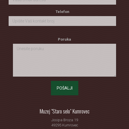
Telefon
Poruka
POŠALJI
Muzej "Staro selo" Kumrovec
Josipa Broza 19
49295 Kumrovec