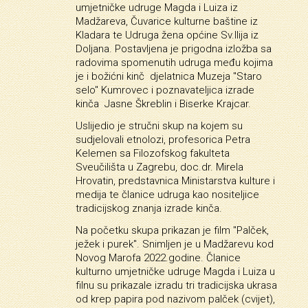
umjetničke udruge Magda i Luiza iz
Madžareva, Čuvarice kulturne baštine iz
Kladara te Udruga žena općine Sv.Ilija iz
Doljana. Postavljena je prigodna izložba sa
radovima spomenutih udruga među kojima
je i božićni kinč djelatnica Muzeja "Staro
selo" Kumrovec i poznavateljica izrade
kinča Jasne Škreblin i Biserke Krajcar.
Uslijedio je stručni skup na kojem su
sudjelovali etnolozi, profesorica Petra
Kelemen sa Filozofskog fakulteta
Sveučilišta u Zagrebu, doc.dr. Mirela
Hrovatin, predstavnica Ministarstva kulture i
medija te članice udruga kao nositeljice
tradicijskog znanja izrade kinča.
Na početku skupa prikazan je film "Palček,
ježek i purek". Snimljen je u Madžarevu kod
Novog Marofa 2022.godine. Članice
kulturno umjetničke udruge Magda i Luiza u
filnu su prikazale izradu tri tradicijska ukrasa
od krep papira pod nazivom palček (cvijet),