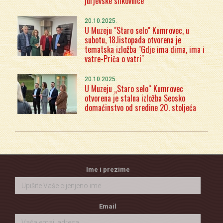
jurjevske slikovnice
20.10.2025.
U Muzeju "Staro selo" Kumrovec, u
subotu, 18.listopada otvorena je
tematska izložba "Gdje ima dima, ima i
vatre-Priča o vatri"
20.10.2025.
U Muzeju „Staro selo“ Kumrovec
otvorena je stalna izložba Seosko
domaćinstvo od sredine 20. stoljeća
Ime i prezime
Email