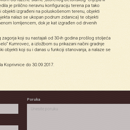
dila je prilično neravnu konfiguraciju terena pa tako
 objekti izgrađeni na poluskošenom terenu, objekti
jekta nalazi se ukopan podrum zidanica) te objekti
amenom lomljencem, dok je kat izgrađen od drvenih
g zagorja koji su nastajali od 30-ih godina prošlog stoljeća
elo" Kumrovec, a izložbom su prikazani načini gradnje
ki objekti koji su i danas u funkciji stanovanja, a nalaze se
a Koprivnice do 30.09.2017.
Poruka