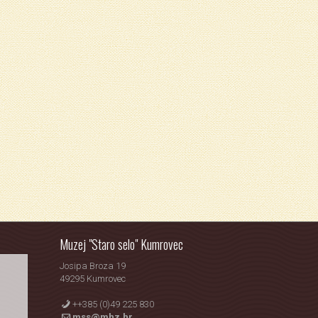
Muzej "Staro selo" Kumrovec
Josipa Broza 19
49295 Kumrovec
++385 (0)49 225 830
mss@mhz.hr