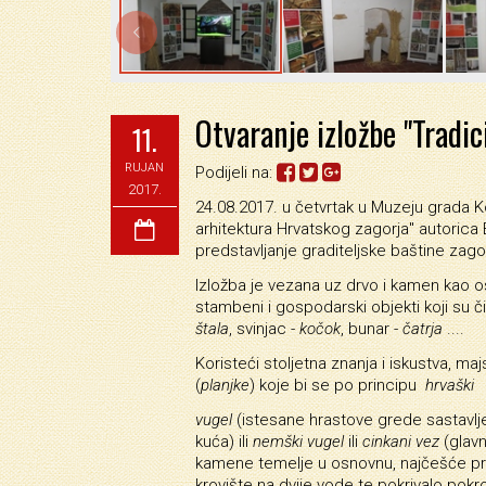

Otvaranje izložbe "Tradi
11.
RUJAN
Podijeli na:
2017.
24.08.2017. u četvrtak u Muzeju grada Ko
arhitektura Hrvatskog zagorja" autorica B
predstavljanje graditeljske baštine zago
Izložba je vezana uz drvo i kamen kao o
stambeni i gospodarski objekti koji su č
štala
, svinjac -
kočok
, bunar -
čatrja
....
Koristeći stoljetna znanja i iskustva, majst
(
planjke
) koje bi se po principu
hrvaški
vugel
(istesane hrastove grede sastavlje
kuća) ili
nemški vugel
ili
cinkani vez
(glavn
kamene temelje u osnovnu, najčešće pra
krovište na dvije vode te pokrivalo pok