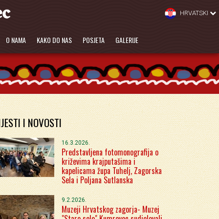
HRVATSKI
O NAMA
KAKO DO NAS
POSJETA
GALERIJE
IJESTI I NOVOSTI
16.3.2026.
Predstavljena fotomonografija o
križevima krajputašima i
kapelicama župa Tuhelj, Zagorska
Sela i Poljana Sutlanska
9.2.2026.
Muzeji Hrvatskog zagorja- Muzej
"Staro selo" Kumrovec sudjelovali