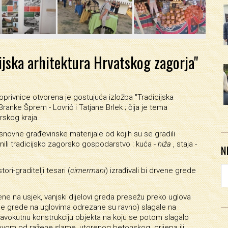

cijska arhitektura Hrvatskog zagorja"
privnice otvorena je gostujuća izložba "Tradicijska
ranke Šprem - Lovrić i Tatjane Brlek ; čija je tema
rskog kraja.
snovne građevinske materijale od kojih su se gradili
inili tradicijsko zagorsko gospodarstvo : kuća -
hiža
, staja -
N
ori-graditelji tesari (
cimermani
) izrađivali bi drvene grede
ne na usjek, vanjski dijelovi greda presežu preko uglova
e grede na uglovima odrezane su ravno) slagale na
vokutnu konstrukciju objekta na koju se potom slagalo
rovom od ražene slame ,utorenog betonskog crijepa ili