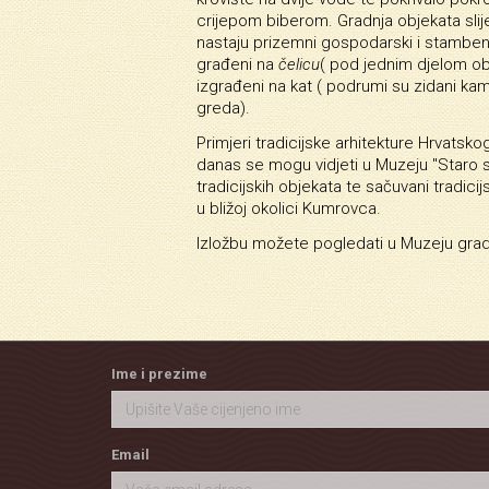
crijepom biberom. Gradnja objekata slije
nastaju prizemni gospodarski i stambeni
građeni na
čelicu
( pod jednim djelom ob
izgrađeni na kat ( podrumi su zidani k
greda).
Primjeri tradicijske arhitekture Hrvatsko
danas se mogu vidjeti u Muzeju "Staro s
tradicijskih objekata te sačuvani tradicijs
u bližoj okolici Kumrovca.
Izložbu možete pogledati u Muzeju grad
Ime i prezime
Email