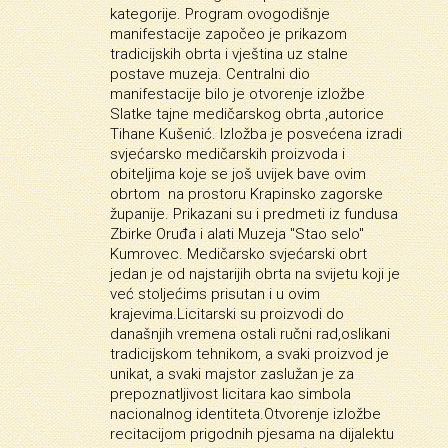
kategorije. Program ovogodišnje
manifestacije započeo je prikazom
tradicijskih obrta i vještina uz stalne
postave muzeja. Centralni dio
manifestacije bilo je otvorenje izložbe
Slatke tajne medičarskog obrta ,autorice
Tihane Kušenić. Izložba je posvećena izradi
svjećarsko medičarskih proizvoda i
obiteljima koje se još uvijek bave ovim
obrtom na prostoru Krapinsko zagorske
županije. Prikazani su i predmeti iz fundusa
Zbirke Oruđa i alati Muzeja "Stao selo"
Kumrovec. Medičarsko svjećarski obrt
jedan je od najstarijih obrta na svijetu koji je
već stoljećims prisutan i u ovim
krajevima.Licitarski su proizvodi do
današnjih vremena ostali ručni rad,oslikani
tradicijskom tehnikom, a svaki proizvod je
unikat, a svaki majstor zaslužan je za
prepoznatljivost licitara kao simbola
nacionalnog identiteta.Otvorenje izložbe
recitacijom prigodnih pjesama na dijalektu