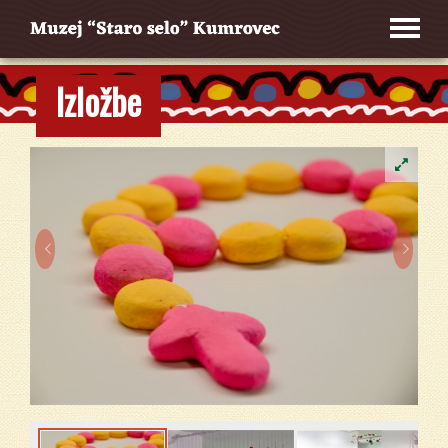
Izložbe

