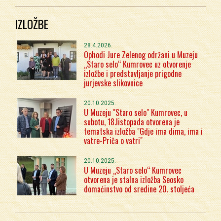
IZLOŽBE
28.4.2026.
Ophodi Jure Zelenog održani u Muzeju
„Staro selo“ Kumrovec uz otvorenje
izložbe i predstavljanje prigodne
jurjevske slikovnice
20.10.2025.
U Muzeju "Staro selo" Kumrovec, u
subotu, 18.listopada otvorena je
tematska izložba "Gdje ima dima, ima i
vatre-Priča o vatri"
20.10.2025.
U Muzeju „Staro selo“ Kumrovec
otvorena je stalna izložba Seosko
domaćinstvo od sredine 20. stoljeća