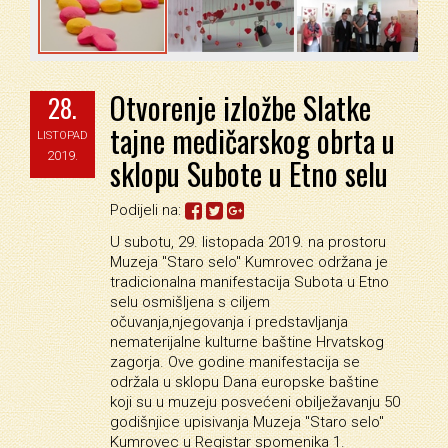
Otvorenje izložbe Slatke
28.
tajne medičarskog obrta u
LISTOPAD
2019.
sklopu Subote u Etno selu
Podijeli na:
U subotu, 29. listopada 2019. na prostoru
Muzeja "Staro selo" Kumrovec održana je
tradicionalna manifestacija Subota u Etno
selu osmišljena s ciljem
očuvanja,njegovanja i predstavljanja
nematerijalne kulturne baštine Hrvatskog
zagorja. Ove godine manifestacija se
održala u sklopu Dana europske baštine
koji su u muzeju posvećeni obilježavanju 50
godišnjice upisivanja Muzeja "Staro selo"
Kumrovec u Registar spomenika 1.