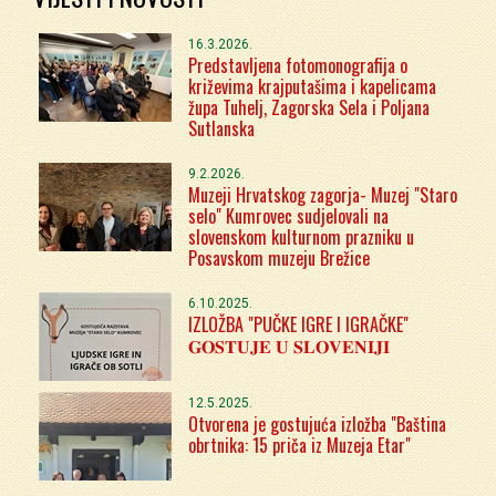
16.3.2026.
Predstavljena fotomonografija o
križevima krajputašima i kapelicama
župa Tuhelj, Zagorska Sela i Poljana
Sutlanska
9.2.2026.
Muzeji Hrvatskog zagorja- Muzej "Staro
selo" Kumrovec sudjelovali na
slovenskom kulturnom prazniku u
Posavskom muzeju Brežice
6.10.2025.
IZLOŽBA "PUČKE IGRE I IGRAČKE"
𝐆𝐎𝐒𝐓𝐔𝐉𝐄 𝐔 𝐒𝐋𝐎𝐕𝐄𝐍𝐈𝐉𝐈
12.5.2025.
Otvorena je gostujuća izložba "Baština
obrtnika: 15 priča iz Muzeja Etar"