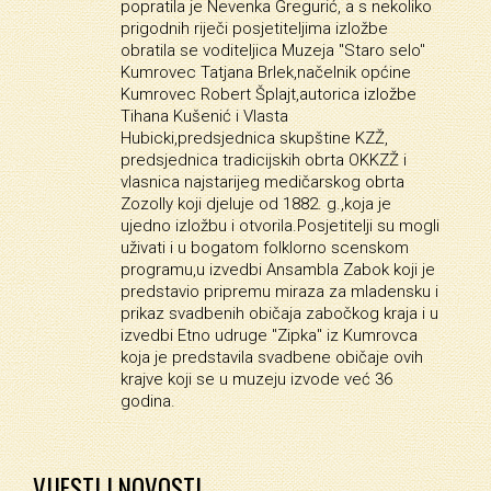
popratila je Nevenka Gregurić, a s nekoliko
prigodnih riječi posjetiteljima izložbe
obratila se voditeljica Muzeja "Staro selo"
Kumrovec Tatjana Brlek,načelnik općine
Kumrovec Robert Šplajt,autorica izložbe
Tihana Kušenić i Vlasta
Hubicki,predsjednica skupštine KZŽ,
predsjednica tradicijskih obrta OKKZŽ i
vlasnica najstarijeg medičarskog obrta
Zozolly koji djeluje od 1882. g.,koja je
ujedno izložbu i otvorila.Posjetitelji su mogli
uživati i u bogatom folklorno scenskom
programu,u izvedbi Ansambla Zabok koji je
predstavio pripremu miraza za mladensku i
prikaz svadbenih običaja zabočkog kraja i u
izvedbi Etno udruge "Zipka" iz Kumrovca
koja je predstavila svadbene običaje ovih
krajve koji se u muzeju izvode već 36
godina.
VIJESTI I NOVOSTI