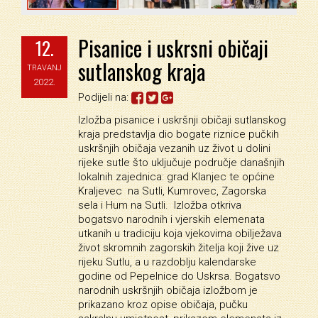
Pisanice i uskrsni običaji
12.
sutlanskog kraja
TRAVANJ
2022.
Podijeli na:
Izložba pisanice i uskršnji običaji sutlanskog
kraja predstavlja dio bogate riznice pučkih
uskršnjih običaja vezanih uz život u dolini
rijeke sutle što uključuje područje današnjih
lokalnih zajednica: grad Klanjec te općine
Kraljevec na Sutli, Kumrovec, Zagorska
sela i Hum na Sutli. Izložba otkriva
bogatsvo narodnih i vjerskih elemenata
utkanih u tradiciju koja vjekovima obilježava
život skromnih zagorskih žitelja koji žive uz
rijeku Sutlu, a u razdoblju kalendarske
godine od Pepelnice do Uskrsa. Bogatsvo
narodnih uskršnjih običaja izložbom je
prikazano kroz opise običaja, pučku