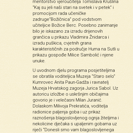
mentorstvo vjeroučitelja Tomislava Krušlina
"Kaj su jeli naši stari na svetek i v petek" i
promocijom rada učeničke
zadruge"Božičnica" pod vodstvom
učiteljice Božice Berc. Posebno zanimanje
bilo je iskazano za izradu drijenovih
grančica u prikazu Vladimira Žnidarca i
izradu puškica, cvjetnih grana
karakterističnih za područje Huma na Sutli u
prikazu gospođe Milice Sambolić i njene
unuke.
U uvodnom djelu programa posjetiteljima
se obratila voditeljica Muzeja "Staro selo"
Kumrovec Anita Paun-Gadža i ravnatelj
Muzeja Hrvatskog zagorja Jurica Sabol. Uz
autoricu izložbe o uskršnjim običajima
govorio je i velečasni Milan Juranić.
Dolaskom Milivoja Prekratića, voditelja
radionice paljenja goba i uz prikaz
raznošenja blagoslovljenog ognja žiteljima i
nekolicine dječaka s upaljenim gobama uz
riječi "Donesli smo vam blagoslovljenega