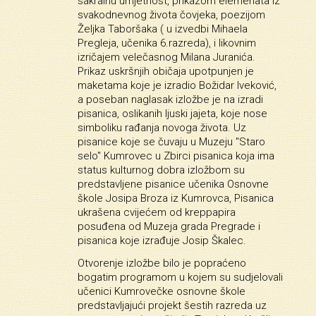
sakralnu umjetnost, prikazom elemenata iz
svakodnevnog života čovjeka, poezijom
Željka Taboršaka ( u izvedbi Mihaela
Pregleja, učenika 6.razreda), i likovnim
izričajem velečasnog Milana Juranića.
Prikaz uskršnjih običaja upotpunjen je
maketama koje je izradio Božidar Iveković,
a poseban naglasak izložbe je na izradi
pisanica, oslikanih ljuski jajeta, koje nose
simboliku rađanja novoga života. Uz
pisanice koje se čuvaju u Muzeju "Staro
selo" Kumrovec u Zbirci pisanica koja ima
status kulturnog dobra izložbom su
predstavljene pisanice učenika Osnovne
škole Josipa Broza iz Kumrovca, Pisanica
ukrašena cvijećem od kreppapira
posuđena od Muzeja grada Pregrade i
pisanica koje izrađuje Josip Škalec.
Otvorenje izložbe bilo je popraćeno
bogatim programom u kojem su sudjelovali
učenici Kumrovečke osnovne škole
predstavljajući projekt šestih razreda uz