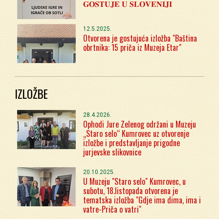
𝐆𝐎𝐒𝐓𝐔𝐉𝐄 𝐔 𝐒𝐋𝐎𝐕𝐄𝐍𝐈𝐉𝐈
12.5.2025.
Otvorena je gostujuća izložba "Baština
obrtnika: 15 priča iz Muzeja Etar"
IZLOŽBE
28.4.2026.
Ophodi Jure Zelenog održani u Muzeju
„Staro selo“ Kumrovec uz otvorenje
izložbe i predstavljanje prigodne
jurjevske slikovnice
20.10.2025.
U Muzeju "Staro selo" Kumrovec, u
subotu, 18.listopada otvorena je
tematska izložba "Gdje ima dima, ima i
vatre-Priča o vatri"