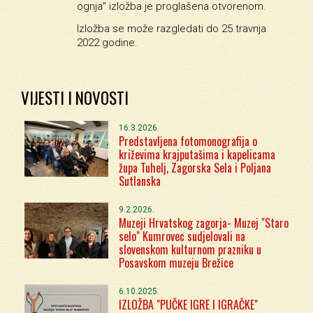
ognja" izložba je proglašena otvorenom.
Izložba se može razgledati do 25.travnja
2022.godine.
VIJESTI I NOVOSTI
16.3.2026.
Predstavljena fotomonografija o
križevima krajputašima i kapelicama
župa Tuhelj, Zagorska Sela i Poljana
Sutlanska
9.2.2026.
Muzeji Hrvatskog zagorja- Muzej "Staro
selo" Kumrovec sudjelovali na
slovenskom kulturnom prazniku u
Posavskom muzeju Brežice
6.10.2025.
IZLOŽBA "PUČKE IGRE I IGRAČKE"