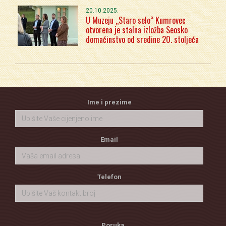
20.10.2025.
U Muzeju „Staro selo“ Kumrovec
otvorena je stalna izložba Seosko
domaćinstvo od sredine 20. stoljeća
Ime i prezime
Email
Telefon
Poruka