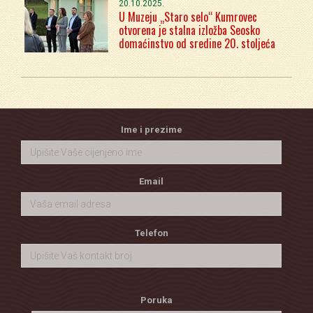
20.10.2025.
U Muzeju „Staro selo“ Kumrovec
otvorena je stalna izložba Seosko
domaćinstvo od sredine 20. stoljeća
Ime i prezime
Email
Telefon
Poruka