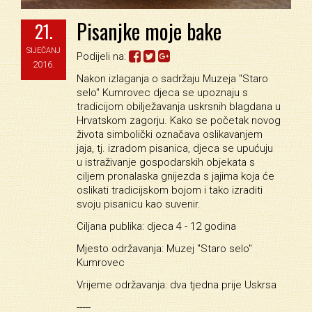
Pisanjke moje bake
21.
SIJEČANJ
Podijeli na:
2016.
Nakon izlaganja o sadržaju Muzeja "Staro
selo" Kumrovec djeca se upoznaju s
tradicijom obilježavanja uskrsnih blagdana u
Hrvatskom zagorju. Kako se početak novog
života simbolički označava oslikavanjem
jaja, tj. izradom pisanica, djeca se upućuju
u istraživanje gospodarskih objekata s
ciljem pronalaska gnijezda s jajima koja će
oslikati tradicijskom bojom i tako izraditi
svoju pisanicu kao suvenir.
Ciljana publika: djeca 4 - 12 godina
Mjesto održavanja: Muzej "Staro selo"
Kumrovec
Vrijeme održavanja: dva tjedna prije Uskrsa
-----