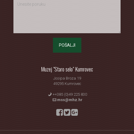
POŠALJI
Muzej "Staro selo" Kumrovec
Josipa Broza 19
49295 Kumrovec
++385 (0)49 225 830
mss@mhz.hr