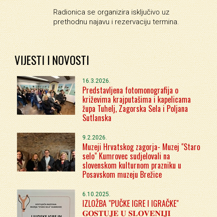
Radionica se organizira isključivo uz
prethodnu najavu i rezervaciju termina.
VIJESTI I NOVOSTI
16.3.2026.
Predstavljena fotomonografija o
križevima krajputašima i kapelicama
župa Tuhelj, Zagorska Sela i Poljana
Sutlanska
9.2.2026.
Muzeji Hrvatskog zagorja- Muzej "Staro
selo" Kumrovec sudjelovali na
slovenskom kulturnom prazniku u
Posavskom muzeju Brežice
6.10.2025.
IZLOŽBA "PUČKE IGRE I IGRAČKE"
𝐆𝐎𝐒𝐓𝐔𝐉𝐄 𝐔 𝐒𝐋𝐎𝐕𝐄𝐍𝐈𝐉𝐈