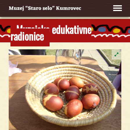
Muzejsko edukativne
radionice