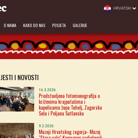
HRVATSKI
O NAMA
KAKO DO NAS
POSJETA
GALERIJE
IJESTI I NOVOSTI
16.3.2026.
Predstavljena fotomonografija o
križevima krajputašima i
kapelicama župa Tuhelj, Zagorska
Sela i Poljana Sutlanska
9.2.2026.
Muzeji Hrvatskog zagorja- Muzej
"Staro selo" Kumrovec sudjelovali