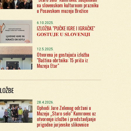
na slovenskom kulturnom prazniku
u Posavskom muzeju Brežice
6.10.2025.
IZLOŽBA "PUČKE IGRE I IGRAČKE"
𝐆𝐎𝐒𝐓𝐔𝐉𝐄 𝐔 𝐒𝐋𝐎𝐕𝐄𝐍𝐈𝐉𝐈
12.5.2025.
Otvorena je gostujuća izložba
"Baština obrtnika: 15 priča iz
Muzeja Etar"
ZLOŽBE
28.4.2026.
Ophodi Jure Zelenog održani u
Muzeju „Staro selo“ Kumrovec uz
otvorenje izložbe i predstavljanje
prigodne jurjevske slikovnice