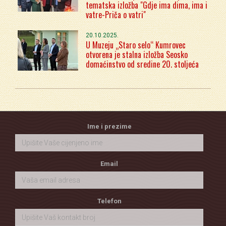
tematska izložba "Gdje ima dima, ima i
vatre-Priča o vatri"
20.10.2025.
U Muzeju „Staro selo“ Kumrovec
otvorena je stalna izložba Seosko
domaćinstvo od sredine 20. stoljeća
Ime i prezime
Email
Telefon