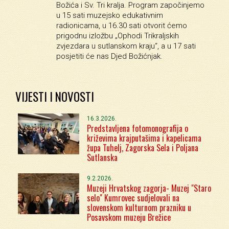
Božića i Sv. Tri kralja. Program započinjemo
u 15 sati muzejsko edukativnim
radionicama, u 16.30 sati otvorit ćemo
prigodnu izložbu „Ophodi Trikraljskih
zvjezdara u sutlanskom kraju“, a u 17 sati
posjetiti će nas Djed Božićnjak.
VIJESTI I NOVOSTI
16.3.2026.
Predstavljena fotomonografija o
križevima krajputašima i kapelicama
župa Tuhelj, Zagorska Sela i Poljana
Sutlanska
9.2.2026.
Muzeji Hrvatskog zagorja- Muzej "Staro
selo" Kumrovec sudjelovali na
slovenskom kulturnom prazniku u
Posavskom muzeju Brežice