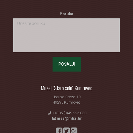
Poruka
POŠALJI
Muzej "Staro selo" Kumrovec
Josipa Broza 19
49295 Kumrovec
++385 (0)49 225 830
mss@mhz.hr