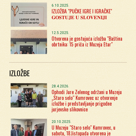
6.10.2025.
IZLOŽBA "PUČKE IGRE I IGRAČKE"
𝐆𝐎𝐒𝐓𝐔𝐉𝐄 𝐔 𝐒𝐋𝐎𝐕𝐄𝐍𝐈𝐉𝐈
12.5.2025.
Otvorena je gostujuća izložba "Baština
obrtnika: 15 priča iz Muzeja Etar"
IZLOŽBE
28.4.2026.
Ophodi Jure Zelenog održani u Muzeju
„Staro selo“ Kumrovec uz otvorenje
izložbe i predstavljanje prigodne
jurjevske slikovnice
20.10.2025.
U Muzeju "Staro selo" Kumrovec, u
subotu, 18.listopada otvorena je