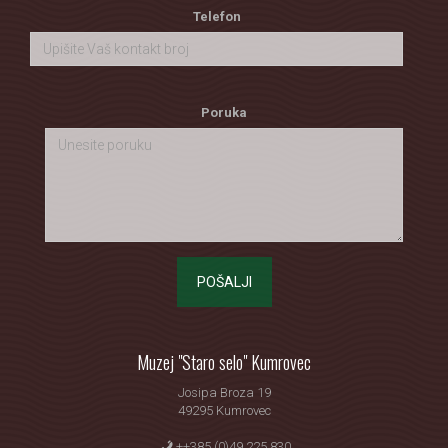
Telefon
Poruka
POŠALJI
Muzej "Staro selo" Kumrovec
Josipa Broza 19
49295 Kumrovec
++385 (0)49 225 830