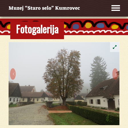
Fotogalerija

