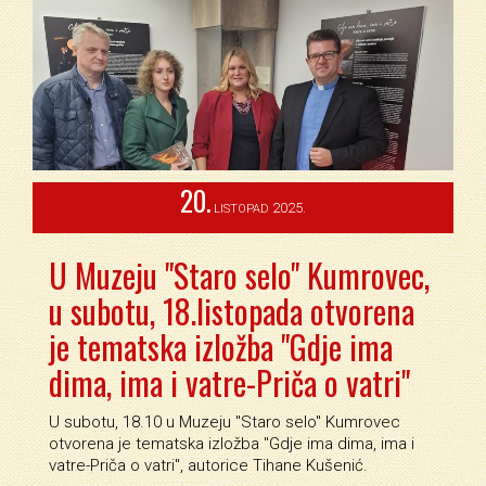
20.
2025.
LISTOPAD
U Muzeju "Staro selo" Kumrovec,
u subotu, 18.listopada otvorena
je tematska izložba "Gdje ima
dima, ima i vatre-Priča o vatri"
U subotu, 18.10 u Muzeju ''Staro selo'' Kumrovec
otvorena je tematska izložba ''Gdje ima dima, ima i
vatre-Priča o vatri'', autorice Tihane Kušenić.