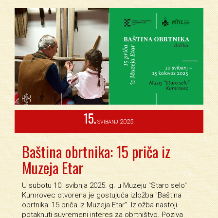
15.
2025.
SVIBANJ
Baština obrtnika: 15 priča iz
Muzeja Etar
U subotu 10. svibnja 2025. g. u Muzeju ''Staro selo''
Kumrovec otvorena je gostujuća izložba ''Baština
obrtnika: 15 priča iz Muzeja Etar“. Izložba nastoji
potaknuti suvremeni interes za obrtništvo. Poziva