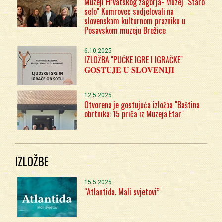
Muzeji Hrvatskog zagorja- Muzej "Staro
selo" Kumrovec sudjelovali na
slovenskom kulturnom prazniku u
Posavskom muzeju Brežice
6.10.2025.
IZLOŽBA "PUČKE IGRE I IGRAČKE"
𝐆𝐎𝐒𝐓𝐔𝐉𝐄 𝐔 𝐒𝐋𝐎𝐕𝐄𝐍𝐈𝐉𝐈
12.5.2025.
Otvorena je gostujuća izložba "Baština
obrtnika: 15 priča iz Muzeja Etar"
IZLOŽBE
15.5.2025.
“Atlantida. Mali svjetovi”