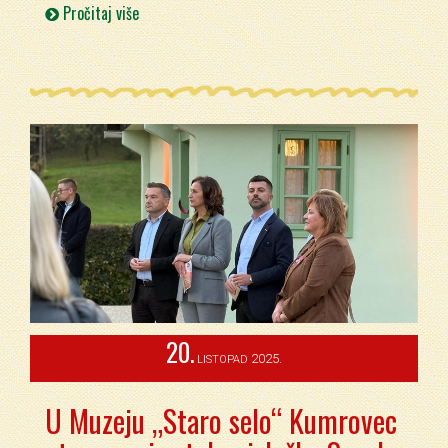
Pročitaj više
20.
2025.
LISTOPAD
U Muzeju „Staro selo“ Kumrovec