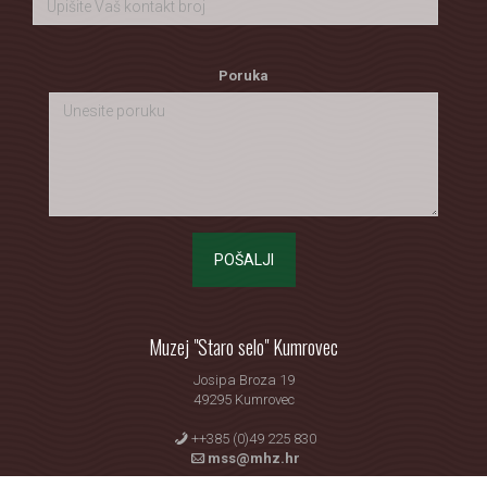
Poruka
POŠALJI
Muzej "Staro selo" Kumrovec
Josipa Broza 19
49295 Kumrovec
++385 (0)49 225 830
mss@mhz.hr