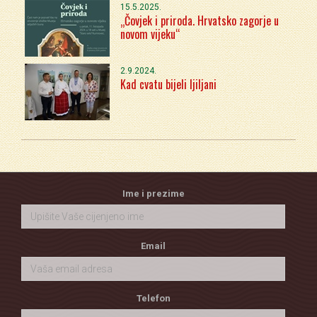
15.5.2025.
„Čovjek i priroda. Hrvatsko zagorje u
novom vijeku“
2.9.2024.
Kad cvatu bijeli ljiljani
Ime i prezime
Email
Telefon