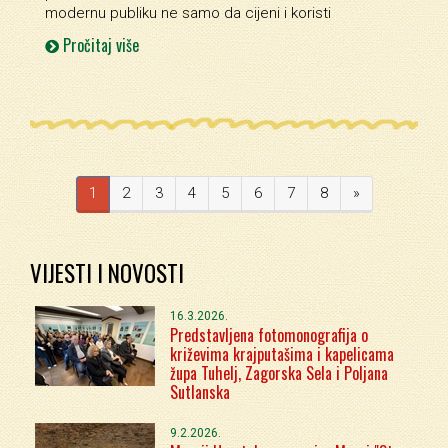
modernu publiku ne samo da cijeni i koristi
Pročitaj više
1
2
3
4
5
6
7
8
»
VIJESTI I NOVOSTI
16.3.2026.
Predstavljena fotomonografija o
križevima krajputašima i kapelicama
župa Tuhelj, Zagorska Sela i Poljana
Sutlanska
9.2.2026.