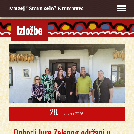
Izložbe
28.
2026.
TRAVANJ
Ophodi Jure Zelenog održani u