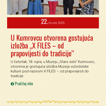
22.
2025.
RUJAN
U Kumrovcu otvorena gostujuća
izložba „X FILES – od
prapovijesti do tradicije“
U četvrtak, 18. rujna, u Muzeju „Staro selo“ Kumrovec,
otvorena je gostujuća izložba Muzeja vučedolske
kulture pod nazivom X FILES – od prapovijesti do
tradicije.
Pročitaj više