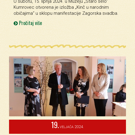
U subotu, 15. lipnja 2024. u Muzeju „Staro selo“
Kumrovec otvorena je izložba „Kinč u narodnim
običajima“ u sklopu manifestacije Zagorska svadba.
Pročitaj više
19.
2024.
VELJAČA