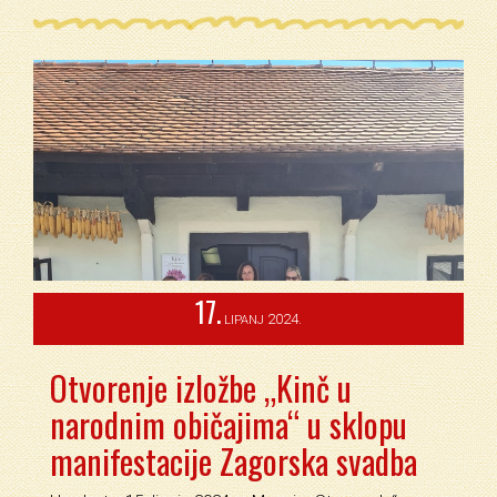
17.
2024.
LIPANJ
Otvorenje izložbe „Kinč u
narodnim običajima“ u sklopu
manifestacije Zagorska svadba