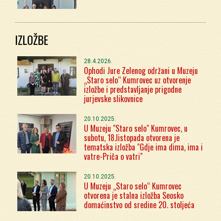
IZLOŽBE
28.4.2026.
Ophodi Jure Zelenog održani u Muzeju
„Staro selo“ Kumrovec uz otvorenje
izložbe i predstavljanje prigodne
jurjevske slikovnice
20.10.2025.
U Muzeju "Staro selo" Kumrovec, u
subotu, 18.listopada otvorena je
tematska izložba "Gdje ima dima, ima i
vatre-Priča o vatri"
20.10.2025.
U Muzeju „Staro selo“ Kumrovec
otvorena je stalna izložba Seosko
domaćinstvo od sredine 20. stoljeća