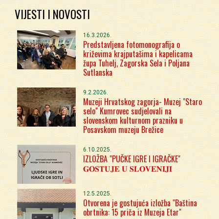
VIJESTI I NOVOSTI
16.3.2026.
Predstavljena fotomonografija o
križevima krajputašima i kapelicama
župa Tuhelj, Zagorska Sela i Poljana
Sutlanska
9.2.2026.
Muzeji Hrvatskog zagorja- Muzej "Staro
selo" Kumrovec sudjelovali na
slovenskom kulturnom prazniku u
Posavskom muzeju Brežice
6.10.2025.
IZLOŽBA "PUČKE IGRE I IGRAČKE"
𝐆𝐎𝐒𝐓𝐔𝐉𝐄 𝐔 𝐒𝐋𝐎𝐕𝐄𝐍𝐈𝐉𝐈
12.5.2025.
Otvorena je gostujuća izložba "Baština
obrtnika: 15 priča iz Muzeja Etar"