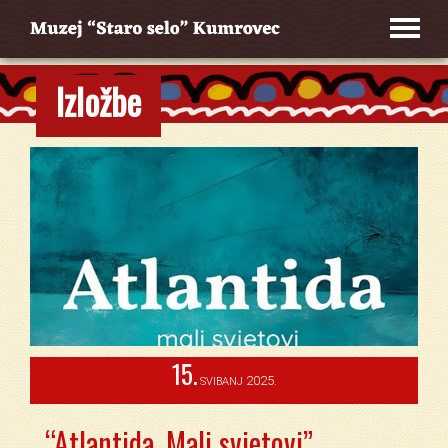
Izložbe
15.
2025.
SVIBANJ
“Atlantida. Mali svjetovi”