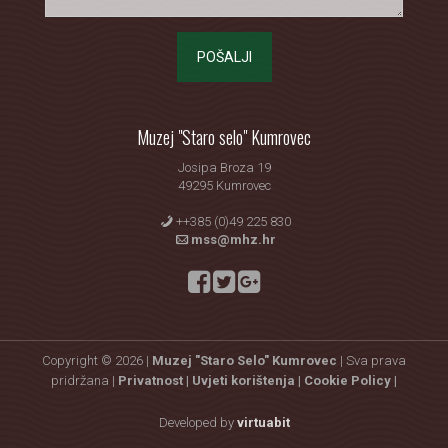
POŠALJI
Muzej "Staro selo" Kumrovec
Josipa Broza 19
49295 Kumrovec
++385 (0)49 225 830
mss@mhz.hr
Copyright © 2026 |
Muzej "Staro Selo" Kumrovec
| Sva prava
pridržana |
Privatnost |
Uvjeti korištenja |
Cookie Policy |
Developed by
virtuabit