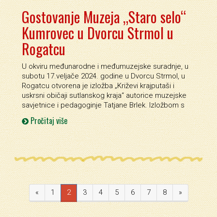
Gostovanje Muzeja „Staro selo“
Kumrovec u Dvorcu Strmol u
Rogatcu
U okviru međunarodne i međumuzejske suradnje, u
subotu 17.veljače 2024. godine u Dvorcu Strmol, u
Rogatcu otvorena je izložba „Križevi krajputaši i
uskrsni običaji sutlanskog kraja“ autorice muzejske
savjetnice i pedagoginje Tatjane Brlek. Izložbom s
Pročitaj više
«
1
2
3
4
5
6
7
8
»