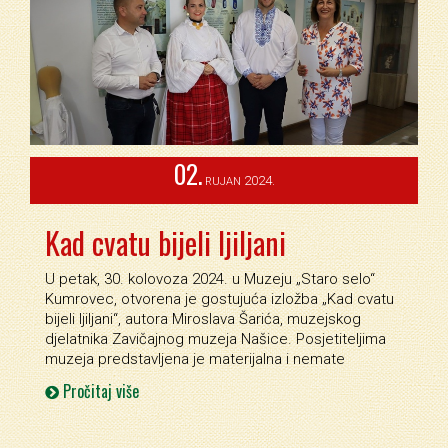
02.
2024.
RUJAN
Kad cvatu bijeli ljiljani
U petak, 30. kolovoza 2024. u Muzeju „Staro selo“
Kumrovec, otvorena je gostujuća izložba „Kad cvatu
bijeli ljiljani“, autora Miroslava Šarića, muzejskog
djelatnika Zavičajnog muzeja Našice. Posjetiteljima
muzeja predstavljena je materijalna i nemate
Pročitaj više