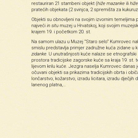
restauriran 21 stambeni objekt (
hiže mazanke
ili
hiž
pratećih objekata (2 svinjca, 2 spremišta za kukuruz
Objekti su obnovljeni na svojim izvornim temeljim
najveći
in situ
muzej u Hrvatskoj, koji svojim muzejski
krajem 19. i početkom 20. st.
Na samom ulazu u Muzej "Staro selo" Kumrovec nala
smislu predstavlja primjer zadružne kuća zidane u 
zidanke.
U unutrašnjosti kuće nalaze se etnografsk
prostora tradicijske zagorske kuće sa kraja 19. st
lijevom krilu kuće. Jezgra naselja Kumrovec danas
očuvani objekti sa prikazima tradicijskih obrta i obi
lončarstvo, kožarstvo, izradu licitara, izradu dječj
lanenog platna,…