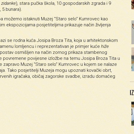
e zidanke
)
,
stara pučka škola, 10 gospodarskih zgrada i 9
, 5 bunara).
a pa možemo istaknuti Muzej "Staro selo" Kumrovec kao
m ekspozicijama posjetiteljima prikazuje način življenja
zi se rodna kuća Josipa Broza Tita, koja u arhitektonskom
kamenu lomljencu i reprezentativan je primjer kuće
hiže
i postav osmišljen na način zornog prikaza stambenog
. te povremene povijesne izložbe na temu Josipa Broza Tita u
 je zapravo Muzej "Staro selo" Kumrovec u kojem se nalaze
čaja. Tako posjetitelji Muzeja mogu upoznati kovački obrt,
ih drvenih igračaka, običaj zagorske svadbe, izradu domaćeg
I