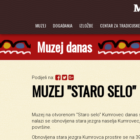
MUZEJ
DOGAĐANJA
IZLOŽBE
CENTAR ZA TRADICIJSK
Muzej danas
Podijeli na:
MUZEJ "STARO SELO"
Muzej na otvorenom "Staro selo" Kumrovec danas s
nalazi se obnovljena stara jezgra naselja Kumrovec,
površine.
Obnovljena stara jezgra Kumrovca prostire se na 3