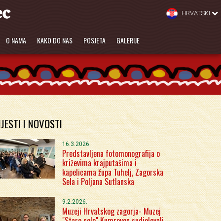
HRVATSKI
O NAMA
KAKO DO NAS
POSJETA
GALERIJE
IJESTI I NOVOSTI
16.3.2026.
Predstavljena fotomonografija o
križevima krajputašima i
kapelicama župa Tuhelj, Zagorska
Sela i Poljana Sutlanska
9.2.2026.
Muzeji Hrvatskog zagorja- Muzej
"Staro selo" Kumrovec sudjelovali