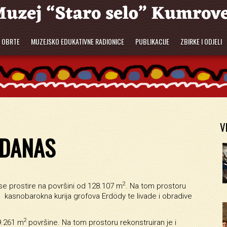
E OBRTE
MUZEJSKO EDUKATIVNE RADIONICE
PUBLIKACIJE
ZBIRKE I ODJELI
V
 DANAS
2
e prostire na površini od 128.107 m
. Na tom prostoru
 kasnobarokna kurija grofova Erdödy te livade i obradive
2
9.261 m
površine. Na tom prostoru rekonstruiran je i