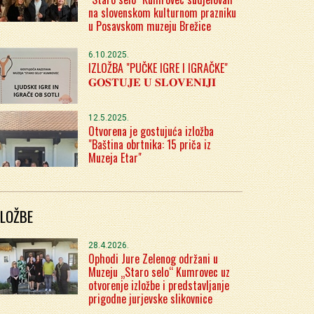
na slovenskom kulturnom prazniku
u Posavskom muzeju Brežice
6.10.2025.
IZLOŽBA "PUČKE IGRE I IGRAČKE"
𝐆𝐎𝐒𝐓𝐔𝐉𝐄 𝐔 𝐒𝐋𝐎𝐕𝐄𝐍𝐈𝐉𝐈
12.5.2025.
Otvorena je gostujuća izložba
"Baština obrtnika: 15 priča iz
Muzeja Etar"
ZLOŽBE
28.4.2026.
Ophodi Jure Zelenog održani u
Muzeju „Staro selo“ Kumrovec uz
otvorenje izložbe i predstavljanje
prigodne jurjevske slikovnice