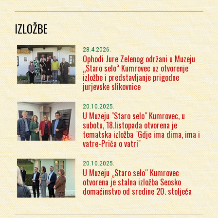
IZLOŽBE
28.4.2026.
Ophodi Jure Zelenog održani u Muzeju
„Staro selo“ Kumrovec uz otvorenje
izložbe i predstavljanje prigodne
jurjevske slikovnice
20.10.2025.
U Muzeju "Staro selo" Kumrovec, u
subotu, 18.listopada otvorena je
tematska izložba "Gdje ima dima, ima i
vatre-Priča o vatri"
20.10.2025.
U Muzeju „Staro selo“ Kumrovec
otvorena je stalna izložba Seosko
domaćinstvo od sredine 20. stoljeća