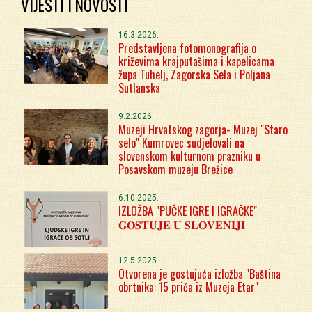
VIJESTI I NOVOSTI
16.3.2026.
Predstavljena fotomonografija o
križevima krajputašima i kapelicama
župa Tuhelj, Zagorska Sela i Poljana
Sutlanska
9.2.2026.
Muzeji Hrvatskog zagorja- Muzej "Staro
selo" Kumrovec sudjelovali na
slovenskom kulturnom prazniku u
Posavskom muzeju Brežice
6.10.2025.
IZLOŽBA "PUČKE IGRE I IGRAČKE"
𝐆𝐎𝐒𝐓𝐔𝐉𝐄 𝐔 𝐒𝐋𝐎𝐕𝐄𝐍𝐈𝐉𝐈
12.5.2025.
Otvorena je gostujuća izložba "Baština
obrtnika: 15 priča iz Muzeja Etar"