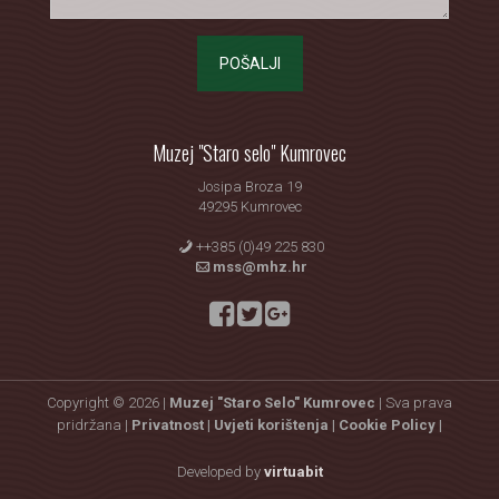
POŠALJI
Muzej "Staro selo" Kumrovec
Josipa Broza 19
49295 Kumrovec
++385 (0)49 225 830
mss@mhz.hr
Copyright © 2026 |
Muzej "Staro Selo" Kumrovec
| Sva prava
pridržana |
Privatnost |
Uvjeti korištenja |
Cookie Policy |
Developed by
virtuabit