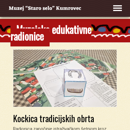
Muzejsko edukativne
radionice
Kockica tradicijskih obrta
Radionica započinje istraživačkom šetnjom kroz