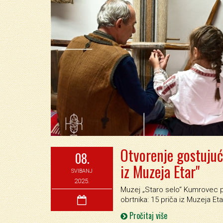
Otvorenje gostujuće
08.
iz Muzeja Etar"
SVIBANJ
2025.
Muzej „Staro selo“ Kumrovec p
obrtnika: 15 priča iz Muzeja Eta
Pročitaj više