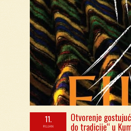
Otvorenje gostujuće
11.
do tradicije“ u Ku
RUJAN