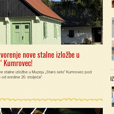
vorenje nove stalne izložbe u
o“ Kumrovec!
e stalne izložbe u Muzeju „Staro selo“ Kumrovec pod
I
d sredine 20. stoljeća''.