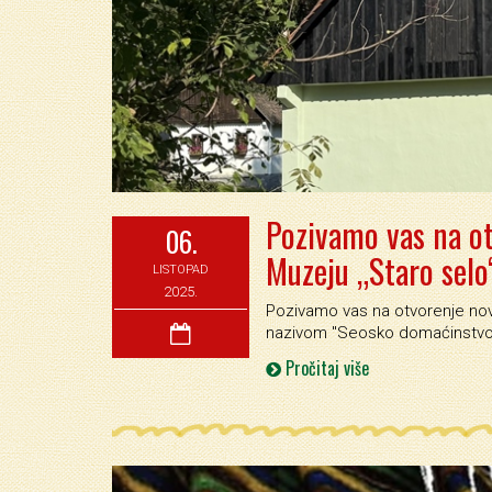
Pozivamo vas na ot
06.
Muzeju „Staro sel
LISTOPAD
2025.
Pozivamo vas na otvorenje nov
nazivom ''Seosko domaćinstvo o
Pročitaj više