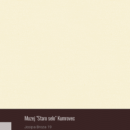
Muzej "Staro selo" Kumrovec
Josipa Broza 19