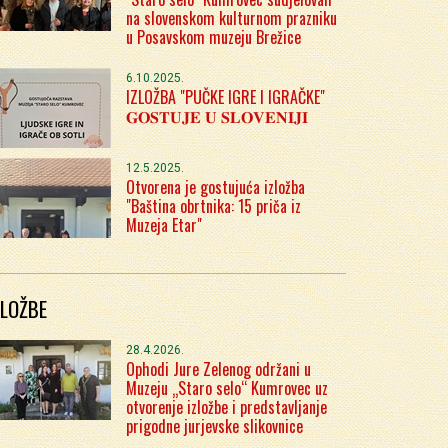
na slovenskom kulturnom prazniku
u Posavskom muzeju Brežice
6.10.2025.
IZLOŽBA "PUČKE IGRE I IGRAČKE"
𝐆𝐎𝐒𝐓𝐔𝐉𝐄 𝐔 𝐒𝐋𝐎𝐕𝐄𝐍𝐈𝐉𝐈
12.5.2025.
Otvorena je gostujuća izložba
"Baština obrtnika: 15 priča iz
Muzeja Etar"
ZLOŽBE
28.4.2026.
Ophodi Jure Zelenog održani u
Muzeju „Staro selo“ Kumrovec uz
otvorenje izložbe i predstavljanje
prigodne jurjevske slikovnice