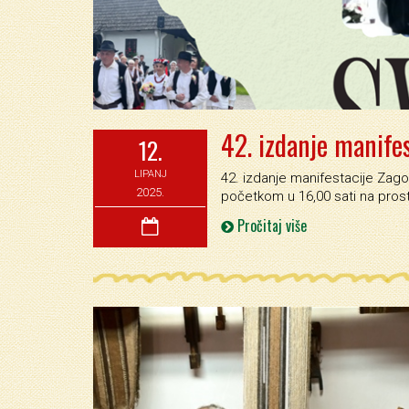
42. izdanje manife
12.
LIPANJ
42. izdanje manifestacije Zagor
2025.
početkom u 16,00 sati na pros
Pročitaj više