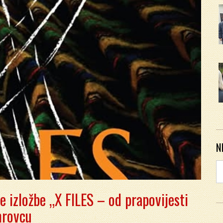
N
 izložbe „X FILES – od prapovijesti
mrovcu