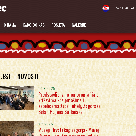
HRVATSKI
O NAMA
KAKO DO NAS
POSJETA
GALERIJE
IJESTI I NOVOSTI
16.3.2026.
Predstavljena fotomonografija o
križevima krajputašima i
kapelicama župa Tuhelj, Zagorska
Sela i Poljana Sutlanska
9.2.2026.
Muzeji Hrvatskog zagorja- Muzej
"Staro selo" Kumrovec sudjelovali