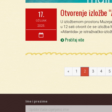
Otvorenje izložbe “
17.
OŽUJAK
U izložbenom prostoru Muzeja '
2025.
u 12 sati otvorit će se izložba 
»Atlantida« je istraživačko-izl
Pročitaj više
«
1
2
3
4
5
Ime i prezime