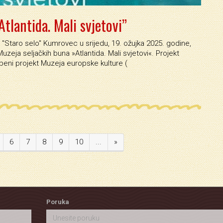
Atlantida. Mali svjetovi”
'Staro selo'' Kumrovec u srijedu, 19. ožujka 2025. godine,
Muzeja seljačkih buna »Atlantida. Mali svjetovi«. Projekt
ožbeni projekt Muzeja europske kulture (
6
7
8
9
10
...
»
Poruka