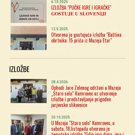
6.10.2025.
IZLOŽBA "PUČKE IGRE I IGRAČKE"
𝐆𝐎𝐒𝐓𝐔𝐉𝐄 𝐔 𝐒𝐋𝐎𝐕𝐄𝐍𝐈𝐉𝐈
12.5.2025.
Otvorena je gostujuća izložba "Baština
obrtnika: 15 priča iz Muzeja Etar"
IZLOŽBE
28.4.2026.
Ophodi Jure Zelenog održani u Muzeju
„Staro selo“ Kumrovec uz otvorenje
izložbe i predstavljanje prigodne
jurjevske slikovnice
20.10.2025.
U Muzeju "Staro selo" Kumrovec, u
subotu, 18.listopada otvorena je
tematska izložba "Gdje ima dima, ima i