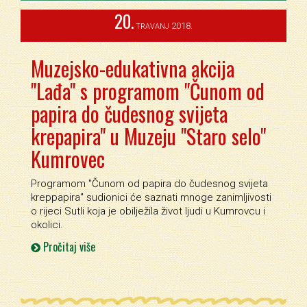
20.
2018.
TRAVANJ
Muzejsko-edukativna akcija
"Lađa" s programom "Čunom od
papira do čudesnog svijeta
krepapira" u Muzeju "Staro selo"
Kumrovec
Programom ''Čunom od papira do čudesnog svijeta
kreppapira'' sudionici će saznati mnoge zanimljivosti
o rijeci Sutli koja je obilježila život ljudi u Kumrovcu i
okolici.
Pročitaj više