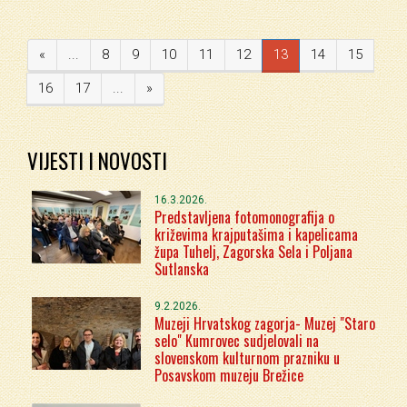
«
...
8
9
10
11
12
13
14
15
16
17
...
»
VIJESTI I NOVOSTI
16.3.2026.
Predstavljena fotomonografija o
križevima krajputašima i kapelicama
župa Tuhelj, Zagorska Sela i Poljana
Sutlanska
9.2.2026.
Muzeji Hrvatskog zagorja- Muzej "Staro
selo" Kumrovec sudjelovali na
slovenskom kulturnom prazniku u
Posavskom muzeju Brežice