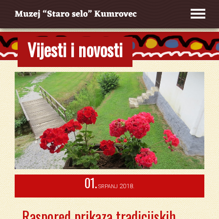
Vijesti i novosti
01.
2018.
SRPANJ
Raspored prikaza tradicijskih