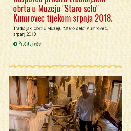
obrta u Muzeju "Staro selo"
Kumrovec tijekom srpnja 2018.
Tradicijski obrti u Muzeju ''Staro selo'' Kumrovec,
srpanj 2018.
Pročitaj više