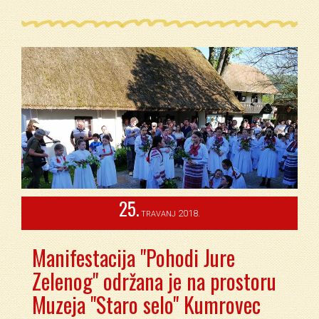
25.
2018.
TRAVANJ
Manifestacija "Pohodi Jure
Zelenog" održana je na prostoru
Muzeja "Staro selo" Kumrovec