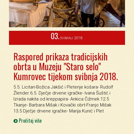
03.
2018.
SVIBANJ
Raspored prikaza tradicijskih
obrta u Muzeju "Staro selo"
Kumrovec tijekom svibnja 2018.
5.5. Licitari-Božica Jakšić i Pletenje košara- Rudolf
Žlender 6.5. Dječje drvene igračke- Ivana Šuštić i
Izrada nakita od kreppapira- Ankica Čižmek 12.5
Tkanje- Barbara Mišak i Kovački obrt-Franjo Mišak
13.5 Dječje drvene igračke- Marija Kunić i Plet
Pročitaj više