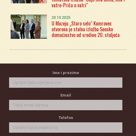
vatre-Priča o vatri"
20.10.2025.
U Muzeju „Staro selo“ Kumrovec
otvorena je stalna izložba Seosko
domaćinstvo od sredine 20. stoljeća
Ime i prezime
Email
Telefon