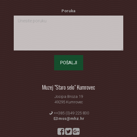
Poruka
POŠALJI
Muzej "Staro selo" Kumrovec
Josipa Broza 19
49295 Kumrovec
++385 (0)49 225 830
mss@mhz.hr