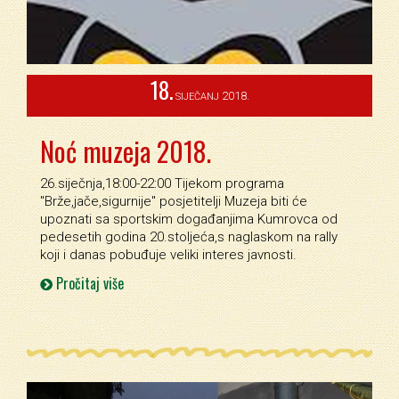
18.
2018.
SIJEČANJ
Noć muzeja 2018.
26.siječnja,18:00-22:00 Tijekom programa
''Brže,jače,sigurnije'' posjetitelji Muzeja biti će
upoznati sa sportskim događanjima Kumrovca od
pedesetih godina 20.stoljeća,s naglaskom na rally
koji i danas pobuđuje veliki interes javnosti.
Pročitaj više