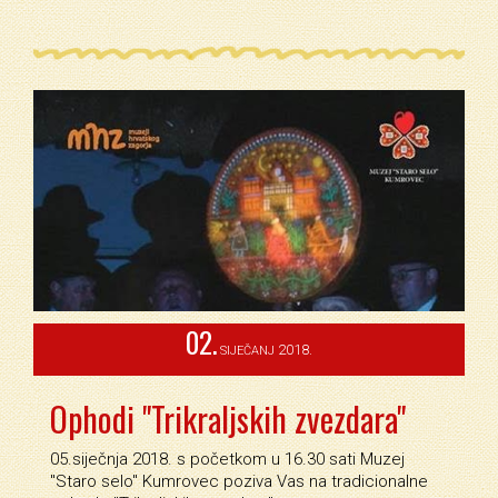
02.
2018.
SIJEČANJ
Ophodi "Trikraljskih zvezdara"
05.siječnja 2018. s početkom u 16.30 sati Muzej
''Staro selo'' Kumrovec poziva Vas na tradicionalne