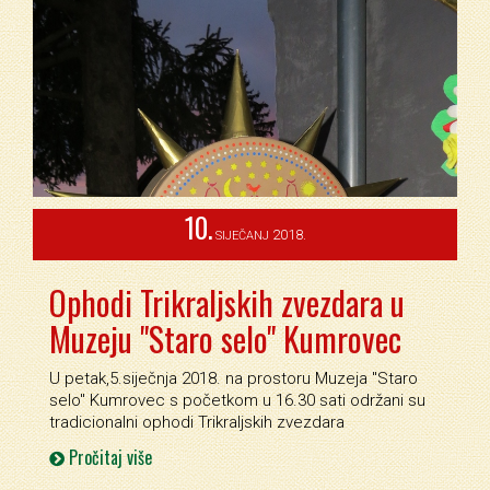
10.
2018.
SIJEČANJ
Ophodi Trikraljskih zvezdara u
Muzeju "Staro selo" Kumrovec
U petak,5.siječnja 2018. na prostoru Muzeja ''Staro
selo'' Kumrovec s početkom u 16.30 sati održani su
tradicionalni ophodi Trikraljskih zvezdara
Pročitaj više