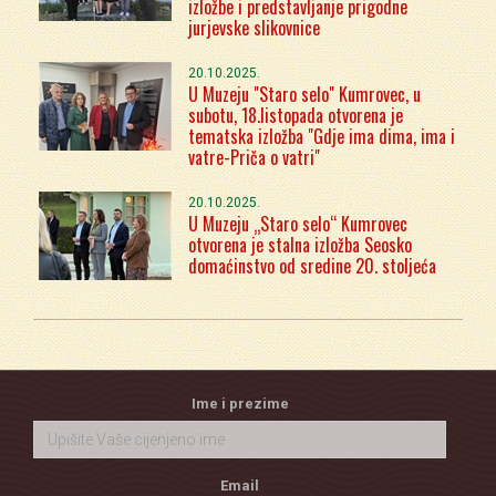
izložbe i predstavljanje prigodne
jurjevske slikovnice
20.10.2025.
U Muzeju "Staro selo" Kumrovec, u
subotu, 18.listopada otvorena je
tematska izložba "Gdje ima dima, ima i
vatre-Priča o vatri"
20.10.2025.
U Muzeju „Staro selo“ Kumrovec
otvorena je stalna izložba Seosko
domaćinstvo od sredine 20. stoljeća
Ime i prezime
Email