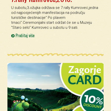
U subotu,3.ožujka održava se 7.rally Kumrovec,jedna
od najposjećenijih manifestacija na području
turističke destinacije'' Po plavem
trnaci''.Ceremonijalni start održat će se u Muzeju
''Staro selo'' Kumrovec u subotu u 9 sati.
Pročitaj više