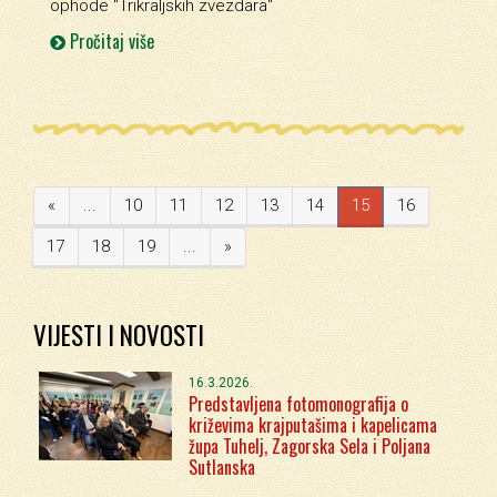
ophode ''Trikraljskih zvezdara''
Pročitaj više
«
...
10
11
12
13
14
15
16
17
18
19
...
»
VIJESTI I NOVOSTI
16.3.2026.
Predstavljena fotomonografija o
križevima krajputašima i kapelicama
župa Tuhelj, Zagorska Sela i Poljana
Sutlanska