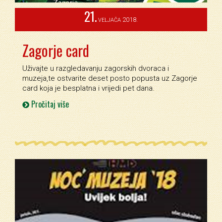
21.
2018.
VELJAČA
Zagorje card
Uživajte u razgledavanju zagorskih dvoraca i
muzeja,te ostvarite deset posto popusta uz Zagorje
card koja je besplatna i vrijedi pet dana.
Pročitaj više