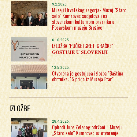
9.2.2026.
Muzeji Hrvatskog zagorja- Muzej "Staro
selo" Kumrovec sudjelovali na
slovenskom kulturnom prazniku u
Posavskom muzeju Brežice
6.10.2025.
IZLOŽBA "PUČKE IGRE I IGRAČKE"
𝐆𝐎𝐒𝐓𝐔𝐉𝐄 𝐔 𝐒𝐋𝐎𝐕𝐄𝐍𝐈𝐉𝐈
12.5.2025.
Otvorena je gostujuća izložba "Baština
obrtnika: 15 priča iz Muzeja Etar"
IZLOŽBE
28.4.2026.
Ophodi Jure Zelenog održani u Muzeju
„Staro selo“ Kumrovec uz otvorenje