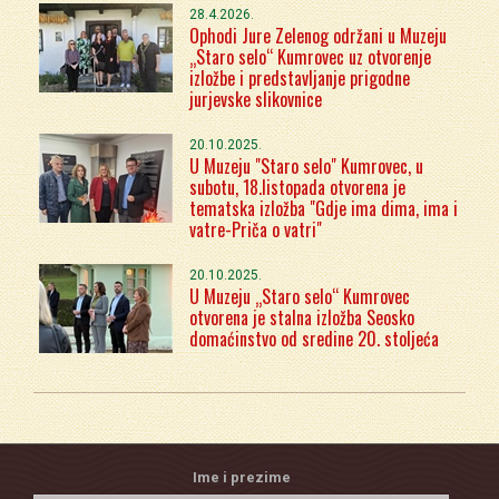
28.4.2026.
Ophodi Jure Zelenog održani u Muzeju
„Staro selo“ Kumrovec uz otvorenje
izložbe i predstavljanje prigodne
jurjevske slikovnice
20.10.2025.
U Muzeju "Staro selo" Kumrovec, u
subotu, 18.listopada otvorena je
tematska izložba "Gdje ima dima, ima i
vatre-Priča o vatri"
20.10.2025.
U Muzeju „Staro selo“ Kumrovec
otvorena je stalna izložba Seosko
domaćinstvo od sredine 20. stoljeća
Ime i prezime