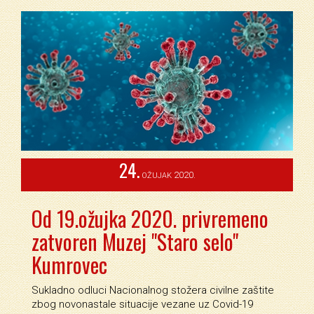
24.
2020.
OŽUJAK
Od 19.ožujka 2020. privremeno
zatvoren Muzej "Staro selo"
Kumrovec
Sukladno odluci Nacionalnog stožera civilne zaštite
zbog novonastale situacije vezane uz Covid-19