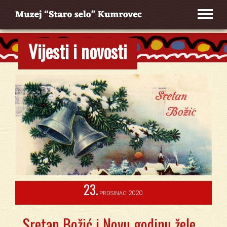
Vijesti i novosti
23.
2020.
PROSINAC
Sretan Božić i Novu godinu žele