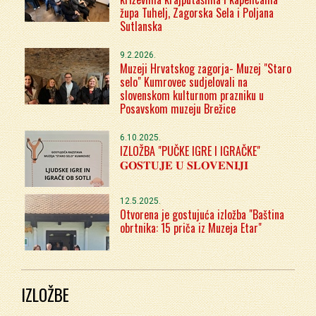
župa Tuhelj, Zagorska Sela i Poljana
Sutlanska
9.2.2026.
Muzeji Hrvatskog zagorja- Muzej "Staro
selo" Kumrovec sudjelovali na
slovenskom kulturnom prazniku u
Posavskom muzeju Brežice
6.10.2025.
IZLOŽBA "PUČKE IGRE I IGRAČKE"
𝐆𝐎𝐒𝐓𝐔𝐉𝐄 𝐔 𝐒𝐋𝐎𝐕𝐄𝐍𝐈𝐉𝐈
12.5.2025.
Otvorena je gostujuća izložba "Baština
obrtnika: 15 priča iz Muzeja Etar"
IZLOŽBE