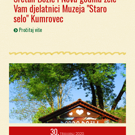
Vam djelatnici Muzeja "Staro
selo" Kumrovec
Pročitaj više
30.
2020.
TRAVANJ