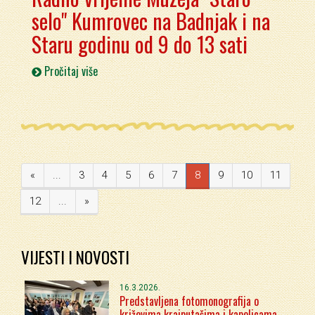
selo" Kumrovec na Badnjak i na
Staru godinu od 9 do 13 sati
Pročitaj više
«
...
3
4
5
6
7
8
9
10
11
12
...
»
VIJESTI I NOVOSTI
16.3.2026.
Predstavljena fotomonografija o
križevima krajputašima i kapelicama