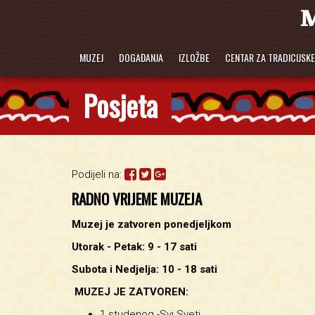
MUZEJ
DOGAĐANJA
IZLOŽBE
CENTAR ZA TRADICIJSK
Posjeta
Podijeli na:
RADNO VRIJEME MUZEJA
Muzej je zatvoren ponedjeljkom
Utorak - Petak: 9 - 17 sati
Subota i Nedjelja: 10 - 18 sati
MUZEJ JE ZATVOREN:
1.studenog -Svi Sveti