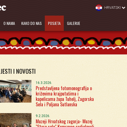
HRVATSKI
O NAMA
KAKO DO NAS
POSJETA
GALERIJE
IJESTI I NOVOSTI
16.3.2026.
Predstavljena fotomonografija o
križevima krajputašima i
kapelicama župa Tuhelj, Zagorska
Sela i Poljana Sutlanska
9.2.2026.
Muzeji Hrvatskog zagorja- Muzej
"Staro selo" Kumrovec sudjelovali