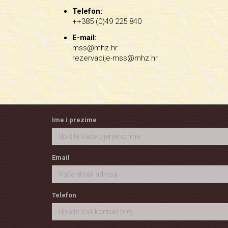
Telefon:
++385 (0)49 225 840
E-mail:
mss@mhz.hr
rezervacije-mss@mhz.hr
Ime i prezime
Email
Telefon