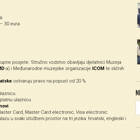
ra
 – 30 eura
rupne posjete. Stručno vodstvo obavljaju djelatnici Muzeja
MD
-a) i Međunarodne muzejske organizacije
ICOM
te sličnih
atske
ostvaruju pravo na popust od 20 %
N
ulaznicu
platnu ulaznicu
novi
Master Card, Master Card electronic, Visa electronic
zu u svaki izložbeni prostor na tri jezika: hrvatski, engleski i