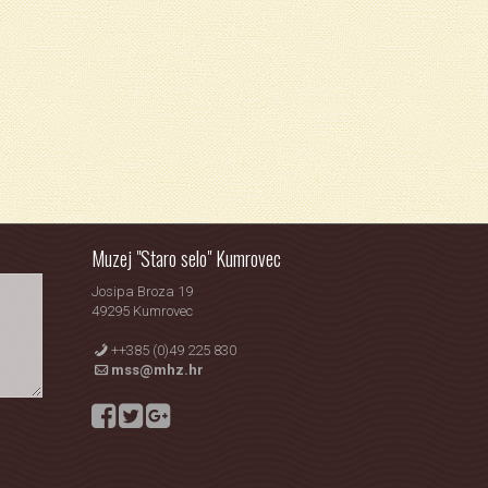
Muzej "Staro selo" Kumrovec
Josipa Broza 19
49295 Kumrovec
++385 (0)49 225 830
mss@mhz.hr