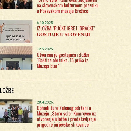
na slovenskom kulturnom prazniku
u Posavskom muzeju Brežice
6.10.2025.
IZLOŽBA "PUČKE IGRE I IGRAČKE"
𝐆𝐎𝐒𝐓𝐔𝐉𝐄 𝐔 𝐒𝐋𝐎𝐕𝐄𝐍𝐈𝐉𝐈
12.5.2025.
Otvorena je gostujuća izložba
"Baština obrtnika: 15 priča iz
Muzeja Etar"
ZLOŽBE
28.4.2026.
Ophodi Jure Zelenog održani u
Muzeju „Staro selo“ Kumrovec uz
otvorenje izložbe i predstavljanje
prigodne jurjevske slikovnice