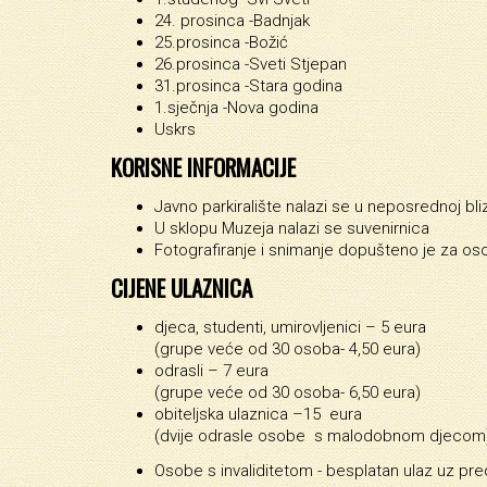
24. prosinca -Badnjak
25.prosinca -Božić
26.prosinca -Sveti Stjepan
31.prosinca -Stara godina
1.sječnja -Nova godina
Uskrs
KORISNE INFORMACIJE
Javno parkiralište nalazi se u neposrednoj bli
U sklopu Muzeja nalazi se suvenirnica
Fotografiranje i snimanje dopušteno je za oso
CIJENE ULAZNICA
djeca, studenti, umirovljenici – 5 eura
(grupe veće od 30 osoba- 4,50 eura)
odrasli – 7 eura
(grupe veće od 30 osoba- 6,50 eura)
obiteljska ulaznica –15 eura
(dvije odrasle osobe s malodobnom djecom
Osobe s invaliditetom - besplatan ulaz uz pr