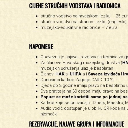
CIJENE STRUČNIH VODSTAVA I RADIONICA
stručno vodstvo na hrvatskom jeziku – 25 eu
stručno vodstvo na stranom jeziku (engleski)
muzejsko-edukativne radionice – 7 eura
NAPOMENE
Obavezna je najava i rezervacija termina za g
Za članove Hrvatskog muzejskog društva (
H
muzejskih udruženja ulaz je besplatan
Članovi
HAK
-a,
UHPA
-a i
Saveza izviđača
Hrv
Donosioci kartice Zagorje CARD: 10 %
Djeca do 3 godine imaju pravo na besplatnu 
Dva pratitelja na 30 osoba imaju pravo na bes
Popust se može koristiti samo po jednoj os
Kartice koje se prihvaćaju: Diners, Maestro, 
Audio vodič dostupan je u obliku QR koda na ula
njemački
REZERVACIJE, NAJAVE GRUPA I INFORMACIJE