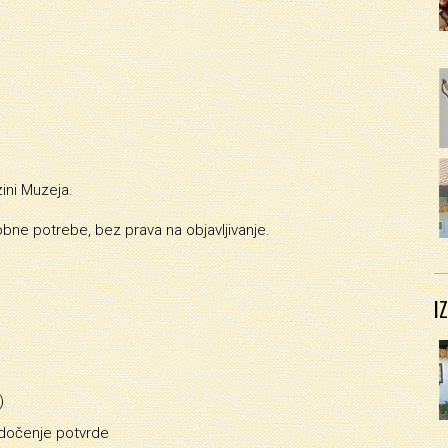
zini Muzeja.
bne potrebe, bez prava na objavljivanje.
I
)
edočenje potvrde