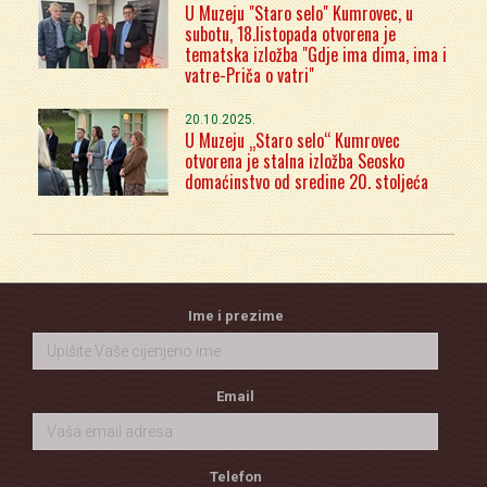
U Muzeju "Staro selo" Kumrovec, u
subotu, 18.listopada otvorena je
tematska izložba "Gdje ima dima, ima i
vatre-Priča o vatri"
20.10.2025.
U Muzeju „Staro selo“ Kumrovec
otvorena je stalna izložba Seosko
domaćinstvo od sredine 20. stoljeća
Ime i prezime
Email
Telefon