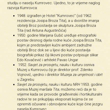
studiju o naselju Kumrovec. Ujedno, to je vrijeme naglog
razvoja Kumrovca:
1948. izgrađen je Hotel "Kumrovec" (od 1962.
rezidencija Josipa Broza Tita), a u dvorište imanja
obitelji Broz postavlja se skulptura Josipa Broza
Tita (rad Antuna Augustinčića)
1950. godine Marijana Gušić uređuje etnografski
postav desnog dijela rodne kuće Josipa Broza Tita,
kojim je predstavljen kućni ambijent zadružne
obitelji Broz dok se u lijevi dio kuće postavlja
biografski prikaz čiji likovni postav potpisuje slikar
Edo Kovačević i arhitekt Pavao Ungar
1952.
Savjet za prosvjetu, nauku i kulturu
osniva
Muzej u Kumrovcu čiji je direktor prof. Zdenko
Vojnović, ujedno i direktor
Muzeja za umjetnost i obrt
u Zagrebu
Savjet za prosvjetu, nauku i kulturu NRH
1953. godine
osniva
Muzej maršala Tita
; možemo reći da je to
vrijeme kada se provode građevinski i hortikulturalni
radovi te se prikupljaju eksponati kojima će se
opremiti očuvane i obnovljene kuće koje čine jezgru
naselja Kumrovec