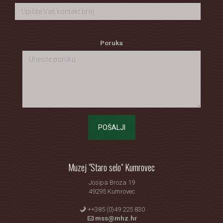
Poruka
POŠALJI
Muzej "Staro selo" Kumrovec
Josipa Broza 19
49295 Kumrovec
++385 (0)49 225 830
mss@mhz.hr