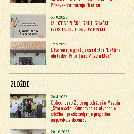
Posavskom muzeju Brežice
6.10.2025.
IZLOŽBA "PUČKE IGRE I IGRAČKE"
𝐆𝐎𝐒𝐓𝐔𝐉𝐄 𝐔 𝐒𝐋𝐎𝐕𝐄𝐍𝐈𝐉𝐈
12.5.2025.
Otvorena je gostujuća izložba "Baština
obrtnika: 15 priča iz Muzeja Etar"
IZLOŽBE
28.4.2026.
Ophodi Jure Zelenog održani u Muzeju
„Staro selo“ Kumrovec uz otvorenje
izložbe i predstavljanje prigodne
jurjevske slikovnice
20.10.2025.