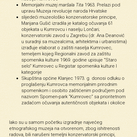
Memorijalni muzej maršala Tita
1963. Prelazi pod
upravu Muzeja revolucije naroda Hrvatske
slijedeći muzeološko konzervatorske principe,
Marijana Gušić izradila je katalog očuvanja 61
objekata u Kumrovcu i naselju Lončari;
konzervatorski zavod u Zagrebu (dr. Ana Deanović
u suradnji sa muzealcima, arhitektima i urbanistima)
izrađuje elaborat o zaštiti naselja Kumrovec,
temeljem kojeg Regionalni zavod za zaštitu
spomenika kulture 1969. godine upisuje "Staro
selo" Kumrovec u Registar spomenika kulture I
kategorije
Skupština općine Klanjec 1973. g. donosi odluku o
proglašenju Kumrovca memorijalnim prirodnim
spomenikom i osobito zaštićenim područjem pod
nazivom Spomen-park "Kumrovec" sa prioritetnom
zadaćom očuvanja autentičnosti objekata i okolice
Iako su u samom početku izgradnje najvećeg
etnografskog muzeja na otvorenom, zbog ishitrenosti
radova, bili narušeni temeljni konzervatorski principi,