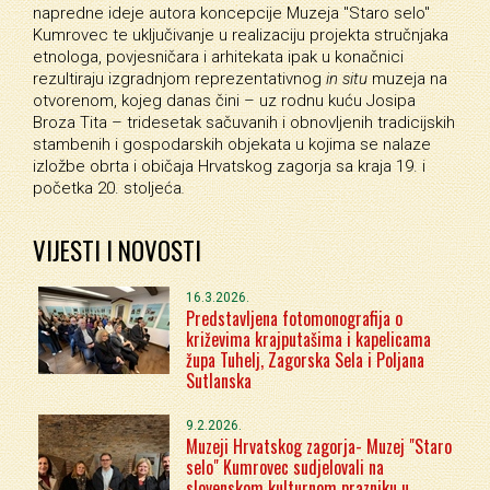
napredne ideje autora koncepcije Muzeja "Staro selo"
Kumrovec te uključivanje u realizaciju projekta stručnjaka
etnologa, povjesničara i arhitekata ipak u konačnici
rezultiraju izgradnjom reprezentativnog
in situ
muzeja na
otvorenom, kojeg danas čini – uz rodnu kuću Josipa
Broza Tita – tridesetak sačuvanih i obnovljenih tradicijskih
stambenih i gospodarskih objekata u kojima se nalaze
izložbe obrta i običaja Hrvatskog zagorja sa kraja 19. i
početka 20. stoljeća
.
VIJESTI I NOVOSTI
16.3.2026.
Predstavljena fotomonografija o
križevima krajputašima i kapelicama
župa Tuhelj, Zagorska Sela i Poljana
Sutlanska
9.2.2026.
Muzeji Hrvatskog zagorja- Muzej "Staro
selo" Kumrovec sudjelovali na
slovenskom kulturnom prazniku u