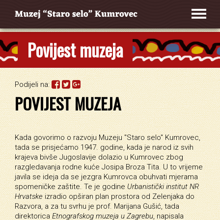
Povijest muzeja
Podijeli na:
POVIJEST MUZEJA
Kada govorimo o razvoju Muzeju "Staro selo" Kumrovec,
tada se prisjećamo 1947. godine, kada je narod iz svih
krajeva bivše Jugoslavije dolazio u Kumrovec zbog
razgledavanja rodne kuće Josipa Broza Tita. U to vrijeme
javila se ideja da se jezgra Kumrovca obuhvati mjerama
spomeničke zaštite. Te je godine
Urbanistički institut NR
Hrvatske
izradio opširan plan prostora od Zelenjaka do
Razvora, a za tu svrhu je prof. Marijana Gušić, tada
direktorica
Etnografskog muzeja u Zagrebu
, napisala