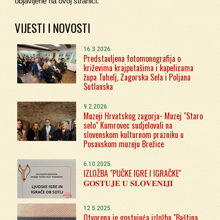
objavljene na ovoj stranici.
VIJESTI I NOVOSTI
16.3.2026.
Predstavljena fotomonografija o
križevima krajputašima i kapelicama
župa Tuhelj, Zagorska Sela i Poljana
Sutlanska
9.2.2026.
Muzeji Hrvatskog zagorja- Muzej "Staro
selo" Kumrovec sudjelovali na
slovenskom kulturnom prazniku u
Posavskom muzeju Brežice
6.10.2025.
IZLOŽBA "PUČKE IGRE I IGRAČKE"
𝐆𝐎𝐒𝐓𝐔𝐉𝐄 𝐔 𝐒𝐋𝐎𝐕𝐄𝐍𝐈𝐉𝐈
12.5.2025.
Otvorena je gostujuća izložba "Baština