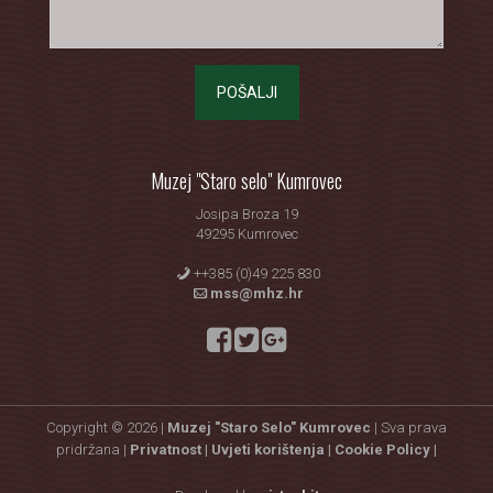
POŠALJI
Muzej "Staro selo" Kumrovec
Josipa Broza 19
49295 Kumrovec
++385 (0)49 225 830
mss@mhz.hr
Copyright © 2026 |
Muzej "Staro Selo" Kumrovec
| Sva prava
pridržana |
Privatnost |
Uvjeti korištenja |
Cookie Policy |