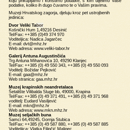
koju prikupljamo i koristimo podatke, s kim dijelimo Vaše
podatke, koliko ih dugo čuvamo te o Vašim pravima.
Muzeji Hrvatskog zagorja, djeluju kroz pet ustrojbenih
jedinica:
Dvor Veliki Ta
bor
Košnički Hum 1,49216 Desinić
Tel/Fax: ++385 (0)49 374 970
Voditeljica: Nadica Jagarčec
E-mail:
dvt@mhz.hr
Web adresa:
www.veliki-tabor.hr
Galerij Antuna Augustinčića
Trg Antuna Mihanovića 10, 49290 Klanjec
Tel/Fax: ++385 (0) 49 550 343, ++385 (0) 49 550 093
Voditelj: Božidar Pejković
E-mail:
gaa@mhz.hr
Web stranica:
gaa.mhz.hr
Muzej krapinskih neandretalaca
Šetalište Vilibalda Sluge bb, 49000, Krapina
Tel/Fax: ++385 (0) 49 371 491, ++385 (0) 49 371 968
voditelj: Eudard Vasiljević
E-mail:
mkn@mhz.hr
Web adresa:
www.mkn.mhz.hr
Muzej seljačkih buna
Samci 64,49245, Gornja Stubica
Tel/Fax: ++385 (0) 49 587 880, ++385 (0) 49 587 885
Voditeljica: Vlatka Filipčić Maligec