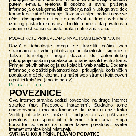
putem e-maila, telefona ili osobno u svrhu pružanja
informacija o uslugama i/ili korištenja naših usluga sve dok
korisnik ne zatraži brisanje. Tako sakupljeni podaci neće se
učiniti dostupnima niti će se obrađivati u drugu svrhu bez
izričitog pristanka korisnika, Truditi ćemo se da privatnost i
anonimnost korisnika bude maksimalno zaštićena.
PODACI KOJE PRIKUPLJAMO NA AUTOMATIZIRANI NAČIN
Različite tehnologije mogu se koristiti našim web
stranicama u svrhu poboljšanja učinkovitosti i sigurnosti.
Takve tehnologije mogu dovesti do automatskog
prikupljanja osobnih podataka od strane nas ili trećih strana.
Primjeri takvih tehnologija su kolačići, web analiza. Dodatne
informacije o zaštiti privatnosti kao i prikupljanju korisničkih
podataka možete doznati na našoj web stranici koja govori
o politici kolačića (cookie policy).
Politika kolačića
POVEZNICE
Ova Internet stranica sadrži poveznice na druge Internet
stranice (npr. Facebook, Instagram). Sukladno tome
upozoravamo i molimo korisnike da uzmu u obzir kako
Voditelj obrade ne može biti odgovoran za poštivanje
privatnosti na spomenutim Internet stranicama. Stoga
korisnike potičemo na čitanje Izjave privatnosti svake
internet stranice kojoj pristupaju.
SVRHA U KOJI PRIKUPLJAMO PODATKE