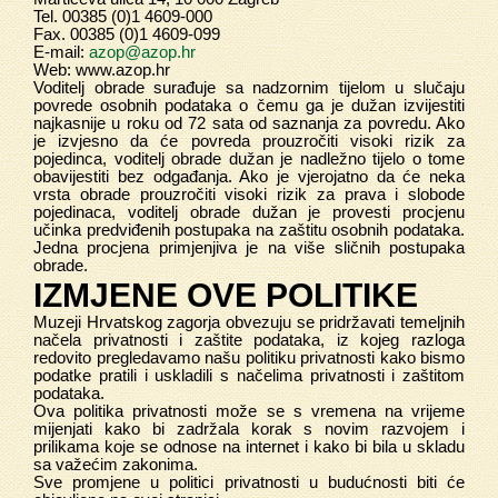
Tel. 00385 (0)1 4609-000
Fax. 00385 (0)1 4609-099
E-mail:
azop@azop.hr
Web: www.azop.hr
Voditelj obrade surađuje sa nadzornim tijelom u slučaju
povrede osobnih podataka o čemu ga je dužan izvijestiti
najkasnije u roku od 72 sata od saznanja za povredu. Ako
je izvjesno da će povreda prouzročiti visoki rizik za
pojedinca, voditelj obrade dužan je nadležno tijelo o tome
obavijestiti bez odgađanja. Ako je vjerojatno da će neka
vrsta obrade prouzročiti visoki rizik za prava i slobode
pojedinaca, voditelj obrade dužan je provesti procjenu
učinka predviđenih postupaka na zaštitu osobnih podataka.
Jedna procjena primjenjiva je na više sličnih postupaka
obrade.
IZMJENE OVE POLITIKE
Muzeji Hrvatskog zagorja obvezuju se pridržavati temeljnih
načela privatnosti i zaštite podataka, iz kojeg razloga
redovito pregledavamo našu politiku privatnosti kako bismo
podatke pratili i uskladili s načelima privatnosti i zaštitom
podataka.
Ova politika privatnosti može se s vremena na vrijeme
mijenjati kako bi zadržala korak s novim razvojem i
prilikama koje se odnose na internet i kako bi bila u skladu
sa važećim zakonima.
Sve promjene u politici privatnosti u budućnosti biti će