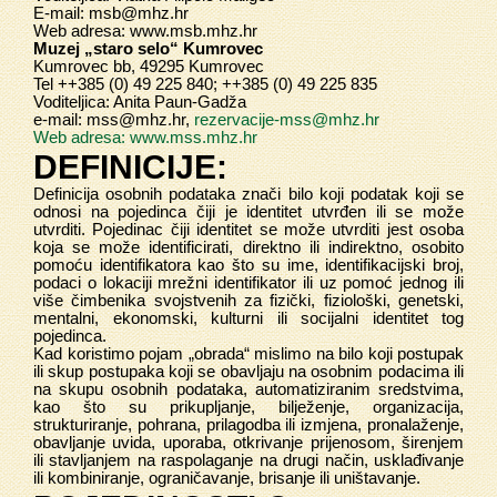
E-mail:
msb@mhz.hr
Web adresa:
www.msb.mhz.hr
Muzej „staro selo“ Kumrovec
Kumrovec bb, 49295 Kumrovec
Tel ++385 (0) 49 225 840; ++385 (0) 49 225 835
Voditeljica: Anita Paun-Gadža
e-mail:
mss@mhz.hr
,
rezervacije-mss@mhz.hr
Web adresa:
www.mss.mhz.hr
DEFINICIJE:
Definicija osobnih podataka znači bilo koji podatak koji se
odnosi na pojedinca čiji je identitet utvrđen ili se može
utvrditi. Pojedinac čiji identitet se može utvrditi jest osoba
koja se može identificirati, direktno ili indirektno, osobito
pomoću identifikatora kao što su ime, identifikacijski broj,
podaci o lokaciji mrežni identifikator ili uz pomoć jednog ili
više čimbenika svojstvenih za fizički, fiziološki, genetski,
mentalni, ekonomski, kulturni ili socijalni identitet tog
pojedinca.
Kad koristimo pojam „obrada“ mislimo na bilo koji postupak
ili skup postupaka koji se obavljaju na osobnim podacima ili
na skupu osobnih podataka, automatiziranim sredstvima,
kao što su prikupljanje, bilježenje, organizacija,
strukturiranje, pohrana, prilagodba ili izmjena, pronalaženje,
obavljanje uvida, uporaba, otkrivanje prijenosom, širenjem
ili stavljanjem na raspolaganje na drugi način, usklađivanje
ili kombiniranje, ograničavanje, brisanje ili uništavanje.