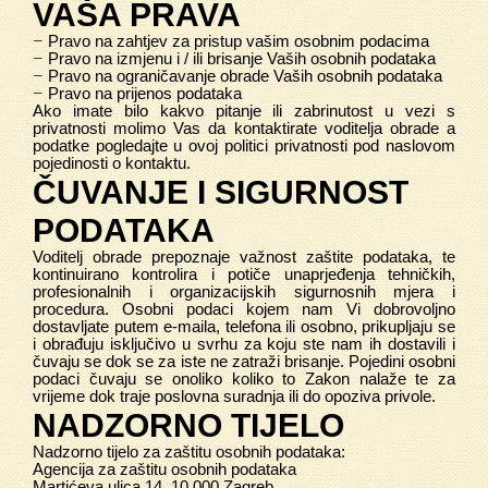
VAŠA PRAVA
–
Pravo na zahtjev za pristup vašim osobnim podacima
–
Pravo na izmjenu i / ili brisanje Vaših osobnih podataka
–
Pravo na ograničavanje obrade Vaših osobnih podataka
–
Pravo na prijenos podataka
Ako imate bilo kakvo pitanje ili zabrinutost u vezi s
privatnosti molimo Vas da kontaktirate voditelja obrade a
podatke pogledajte u ovoj politici privatnosti pod naslovom
pojedinosti o kontaktu.
ČUVANJE I SIGURNOST
PODATAKA
Voditelj obrade prepoznaje važnost zaštite podataka, te
kontinuirano kontrolira i potiče unaprjeđenja tehničkih,
profesionalnih i organizacijskih sigurnosnih mjera i
procedura. Osobni podaci kojem nam Vi dobrovoljno
dostavljate putem e-maila, telefona ili osobno, prikupljaju se
i obrađuju isključivo u svrhu za koju ste nam ih dostavili i
čuvaju se dok se za iste ne zatraži brisanje. Pojedini osobni
podaci čuvaju se onoliko koliko to Zakon nalaže te za
vrijeme dok traje poslovna suradnja ili do opoziva privole.
NADZORNO TIJELO
Nadzorno tijelo za zaštitu osobnih podataka:
Agencija za zaštitu osobnih podataka
Martićeva ulica 14, 10 000 Zagreb