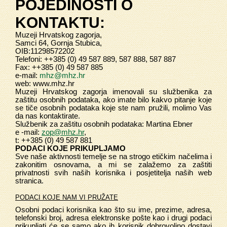
POJEDINOSTI O
KONTAKTU:
Muzeji Hrvatskog zagorja,
Samci
64, Gornja Stubica,
OIB:11298572202
Telefoni: ++385 (0) 49 587 889, 587 888, 587 887
Fax: ++385 (0) 49 587 885
e-mail:
mhz@mhz.hr
web:
www.mhz.hr
Muzeji Hrvatskog zagorja imenovali su službenika za
zaštitu osobnih podataka, ako imate bilo kakvo pitanje koje
se tiče osobnih podataka koje ste nam pružili, molimo Vas
da nas kontaktirate.
Službenik za zaštitu osobnih podataka: Martina Ebner
e -mail:
zop@mhz.hr
,
t: ++385 (0) 49 587 881
PODACI KOJE PRIKUPLJAMO
Sve naše aktivnosti temelje se na strogo etičkim načelima i
zakonitim osnovama, a mi se zalažemo za zaštiti
privatnosti svih naših korisnika i posjetitelja naših web
stranica.
PODACI KOJE NAM VI PRUŽATE
Osobni podaci korisnika kao što su ime, prezime, adresa,
telefonski broj, adresa elektronske pošte kao i drugi podaci
prikupljati će se samo ako ih korisnik dobrovoljno dostavi