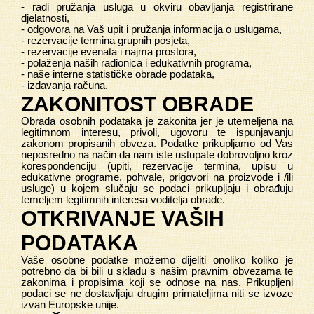
- radi pružanja usluga u okviru obavljanja registrirane
djelatnosti,
- odgovora na Vaš upit i pružanja informacija o uslugama,
- rezervacije termina grupnih posjeta,
- rezervacije evenata i najma prostora,
- polaženja naših radionica i edukativnih programa,
- naše interne statističke obrade podataka,
- izdavanja računa.
ZAKONITOST OBRADE
Obrada osobnih podataka je zakonita jer je utemeljena na
legitimnom interesu, privoli, ugovoru te ispunjavanju
zakonom propisanih obveza. Podatke prikupljamo od Vas
neposredno na način da nam iste ustupate dobrovoljno kroz
korespondenciju (upiti, rezervacije termina, upisu u
edukativne programe, pohvale, prigovori na proizvode i /ili
usluge) u kojem slučaju se podaci prikupljaju i obrađuju
temeljem legitimnih interesa voditelja obrade.
OTKRIVANJE VAŠIH
PODATAKA
Vaše osobne podatke možemo dijeliti onoliko koliko je
potrebno da bi bili u skladu s našim pravnim obvezama te
zakonima i propisima koji se odnose na nas. Prikupljeni
podaci se ne dostavljaju drugim primateljima niti se izvoze
izvan Europske unije.