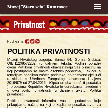
Privatnost
Podijeli na:
POLITIKA PRIVATNOSTI
Muzeji Hrvatskog zagorja, Samci
64, Gornja Stubica,
OIB:11298572202, (u daljnjem tekstu: Voditelj obrade)
ovom Politikom privatnosti obavještavaju Vas o načinu na
koji postupamo sa Vašim osobnim podacima, u skladu s
temeljnim načelima zaštite podataka, prvenstveno djelujući
u skladu s Uredbom Europskog parlamenta i vijeća
2016/679 od 27.04.2016., (Opća uredba o zaštiti podataka
), propisima Republike Hrvatske te odredbama navedenim
u ovoj politici privatnosti (u daljnjem tekstu: Politika
privatnosti).
Politika privatnosti informira Vas o podacima koje
prikupljamo, načinu na koji prikupljamo podatke, svrsi za