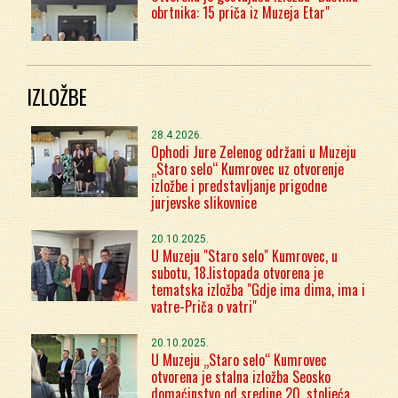
obrtnika: 15 priča iz Muzeja Etar"
IZLOŽBE
28.4.2026.
Ophodi Jure Zelenog održani u Muzeju
„Staro selo“ Kumrovec uz otvorenje
izložbe i predstavljanje prigodne
jurjevske slikovnice
20.10.2025.
U Muzeju "Staro selo" Kumrovec, u
subotu, 18.listopada otvorena je
tematska izložba "Gdje ima dima, ima i
vatre-Priča o vatri"
20.10.2025.
U Muzeju „Staro selo“ Kumrovec
otvorena je stalna izložba Seosko
domaćinstvo od sredine 20. stoljeća