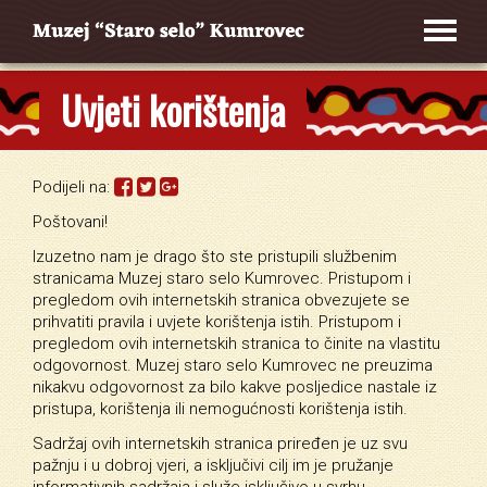
Uvjeti korištenja
Podijeli na:
Poštovani!
Izuzetno nam je drago što ste pristupili službenim
stranicama Muzej staro selo Kumrovec. Pristupom i
pregledom ovih internetskih stranica obvezujete se
prihvatiti pravila i uvjete korištenja istih. Pristupom i
pregledom ovih internetskih stranica to činite na vlastitu
odgovornost. Muzej staro selo Kumrovec ne preuzima
nikakvu odgovornost za bilo kakve posljedice nastale iz
pristupa, korištenja ili nemogućnosti korištenja istih.
Sadržaj ovih internetskih stranica priređen je uz svu
pažnju i u dobroj vjeri, a isključivi cilj im je pružanje
informativnih sadržaja i služe isključivo u svrhu