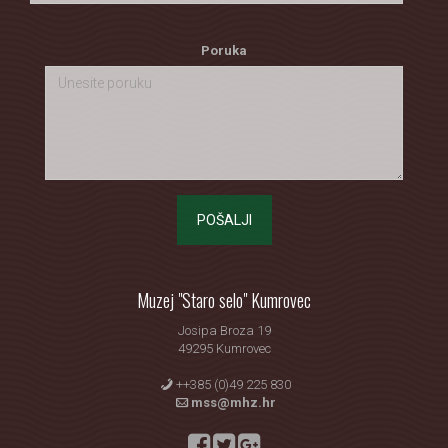
Poruka
POŠALJI
Muzej "Staro selo" Kumrovec
Josipa Broza 19
49295 Kumrovec
++385 (0)49 225 830
mss@mhz.hr