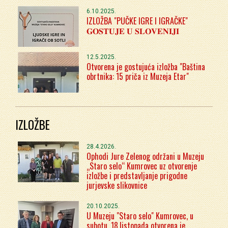
6.10.2025.
IZLOŽBA "PUČKE IGRE I IGRAČKE"
𝐆𝐎𝐒𝐓𝐔𝐉𝐄 𝐔 𝐒𝐋𝐎𝐕𝐄𝐍𝐈𝐉𝐈
12.5.2025.
Otvorena je gostujuća izložba "Baština
obrtnika: 15 priča iz Muzeja Etar"
IZLOŽBE
28.4.2026.
Ophodi Jure Zelenog održani u Muzeju
„Staro selo“ Kumrovec uz otvorenje
izložbe i predstavljanje prigodne
jurjevske slikovnice
20.10.2025.
U Muzeju "Staro selo" Kumrovec, u
subotu, 18.listopada otvorena je