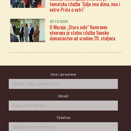
tematska izložba "Gdje ima dima, ima i
vatre-Priča o vatri"
20.10.2025.
U Muzeju „Staro selo“ Kumrovec
otvorena je stalna izložba Seosko
domaćinstvo od sredine 20. stoljeća
Ime i prezime
Email
Telefon