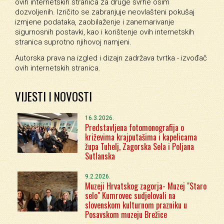
ovih internetskih stranica za druge svrhe osim
dozvoljenih. Izričito se zabranjuje neovlašteni pokušaj
izmjene podataka, zaobilaženje i zanemarivanje
sigurnosnih postavki, kao i korištenje ovih internetskih
stranica suprotno njihovoj namjeni.
Autorska prava na izgled i dizajn zadržava tvrtka - izvođač
ovih internetskih stranica.
VIJESTI I NOVOSTI
16.3.2026.
Predstavljena fotomonografija o
križevima krajputašima i kapelicama
župa Tuhelj, Zagorska Sela i Poljana
Sutlanska
9.2.2026.
Muzeji Hrvatskog zagorja- Muzej "Staro
selo" Kumrovec sudjelovali na
slovenskom kulturnom prazniku u
Posavskom muzeju Brežice