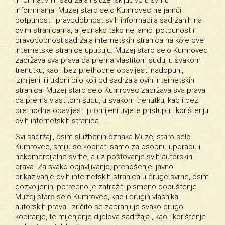
informiranja. Muzej staro selo Kumrovec ne jamči
potpunost i pravodobnost svih informacija sadržanih na
ovim stranicama, a jednako tako ne jamči potpunost i
pravodobnost sadržaja internetskih stranica na koje ove
internetske stranice upućuju. Muzej staro selo Kumrovec
zadržava sva prava da prema vlastitom sudu, u svakom
trenutku, kao i bez prethodne obavijesti nadopuni,
izmijeni, ili ukloni bilo koji od sadržaja ovih internetskih
stranica. Muzej staro selo Kumrovec zadržava sva prava
da prema vlastitom sudu, u svakom trenutku, kao i bez
prethodne obavijesti promijeni uvjete pristupu i korištenju
ovih internetskih stranica.
Svi sadržaji, osim službenih oznaka Muzej staro selo
Kumrovec, smiju se kopirati samo za osobnu uporabu i
nekomercijalne svrhe, a uz poštovanje svih autorskih
prava. Za svako objavljivanje, prenošenje, javno
prikazivanje ovih internetskih stranica u druge svrhe, osim
dozvoljenih, potrebno je zatražiti pismeno dopuštenje
Muzej staro selo Kumrovec, kao i drugih vlasnika
autorskih prava. Izričito se zabranjuje svako drugo
kopiranje, te mijenjanje dijelova sadržaja , kao i korištenje