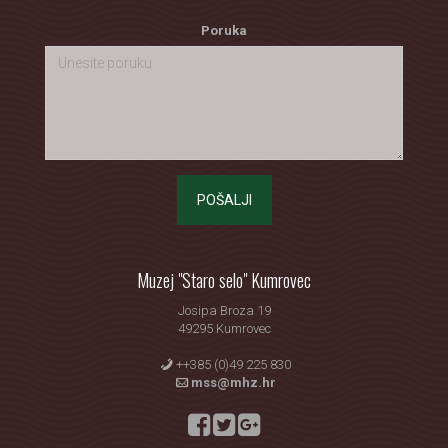
Poruka
POŠALJI
Muzej "Staro selo" Kumrovec
Josipa Broza 19
49295 Kumrovec
++385 (0)49 225 830
mss@mhz.hr