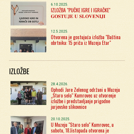
6.10.2025.
IZLOŽBA "PUČKE IGRE I IGRAČKE"
𝐆𝐎𝐒𝐓𝐔𝐉𝐄 𝐔 𝐒𝐋𝐎𝐕𝐄𝐍𝐈𝐉𝐈
12.5.2025.
Otvorena je gostujuća izložba "Baština
obrtnika: 15 priča iz Muzeja Etar"
IZLOŽBE
28.4.2026.
Ophodi Jure Zelenog održani u Muzeju
„Staro selo“ Kumrovec uz otvorenje
izložbe i predstavljanje prigodne
jurjevske slikovnice
20.10.2025.
U Muzeju "Staro selo" Kumrovec, u
subotu, 18.listopada otvorena je