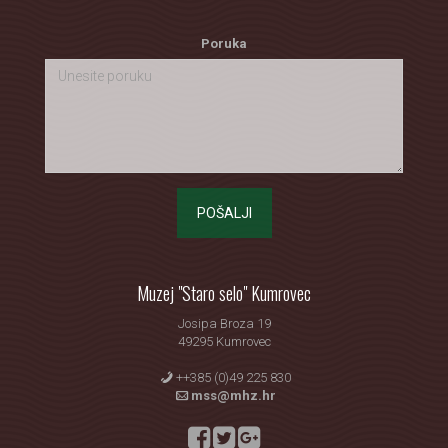
Poruka
POŠALJI
Muzej "Staro selo" Kumrovec
Josipa Broza 19
49295 Kumrovec
++385 (0)49 225 830
mss@mhz.hr