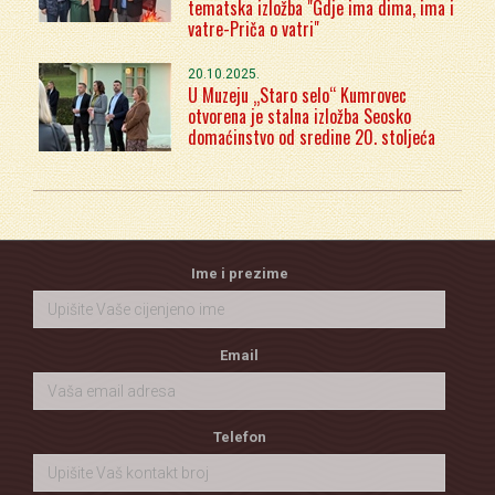
tematska izložba "Gdje ima dima, ima i
vatre-Priča o vatri"
20.10.2025.
U Muzeju „Staro selo“ Kumrovec
otvorena je stalna izložba Seosko
domaćinstvo od sredine 20. stoljeća
Ime i prezime
Email
Telefon