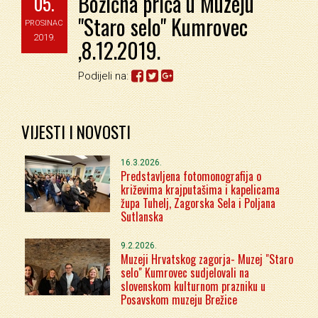
Božićna priča u Muzeju
05.
"Staro selo" Kumrovec
PROSINAC
2019.
,8.12.2019.
Podijeli na:
VIJESTI I NOVOSTI
16.3.2026.
Predstavljena fotomonografija o
križevima krajputašima i kapelicama
župa Tuhelj, Zagorska Sela i Poljana
Sutlanska
9.2.2026.
Muzeji Hrvatskog zagorja- Muzej "Staro
selo" Kumrovec sudjelovali na
slovenskom kulturnom prazniku u
Posavskom muzeju Brežice