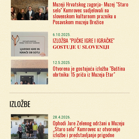
Muzeji Hrvatskog zagorja- Muzej "Staro
selo" Kumrovec sudjelovali na
slovenskom kulturnom prazniku u
Posavskom muzeju Brežice
6.10.2025.
IZLOŽBA "PUČKE IGRE I IGRAČKE"
𝐆𝐎𝐒𝐓𝐔𝐉𝐄 𝐔 𝐒𝐋𝐎𝐕𝐄𝐍𝐈𝐉𝐈
12.5.2025.
Otvorena je gostujuća izložba "Baština
obrtnika: 15 priča iz Muzeja Etar"
IZLOŽBE
28.4.2026.
Ophodi Jure Zelenog održani u Muzeju
„Staro selo“ Kumrovec uz otvorenje
izložbe i predstavljanje prigodne