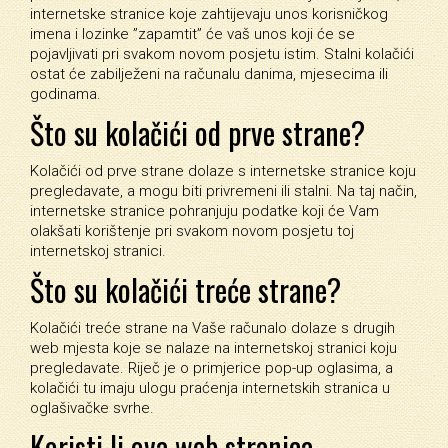
internetske stranice koje zahtijevaju unos korisničkog
imena i lozinke ”zapamtit” će vaš unos koji će se
pojavljivati pri svakom novom posjetu istim. Stalni kolačići
ostat će zabilježeni na računalu danima, mjesecima ili
godinama.
Što su kolačići od prve strane?
Kolačići od prve strane dolaze s internetske stranice koju
pregledavate, a mogu biti privremeni ili stalni. Na taj način,
internetske stranice pohranjuju podatke koji će Vam
olakšati korištenje pri svakom novom posjetu toj
internetskoj stranici.
Što su kolačići treće strane?
Kolačići treće strane na Vaše računalo dolaze s drugih
web mjesta koje se nalaze na internetskoj stranici koju
pregledavate. Riječ je o primjerice pop-up oglasima, a
kolačići tu imaju ulogu praćenja internetskih stranica u
oglašivačke svrhe.
Koristi li ova web stranica