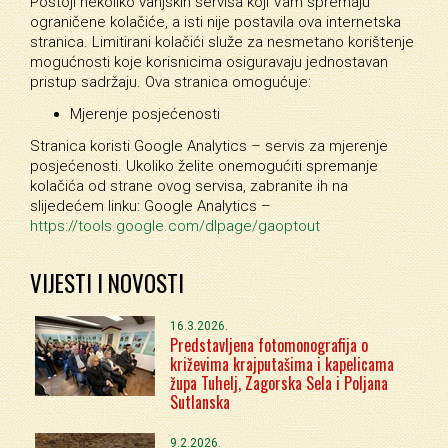
Postoji nekoliko vanjskih servisa koji Vam spremaju
ograničene kolačiće, a isti nije postavila ova internetska
stranica. Limitirani kolačići služe za nesmetano korištenje
mogućnosti koje korisnicima osiguravaju jednostavan
pristup sadržaju. Ova stranica omogućuje:
Mjerenje posjećenosti
Stranica koristi Google Analytics – servis za mjerenje
posjećenosti. Ukoliko želite onemogućiti spremanje
kolačića od strane ovog servisa, zabranite ih na
slijedećem linku: Google Analytics –
https://tools.google.com/dlpage/gaoptout
VIJESTI I NOVOSTI
16.3.2026.
Predstavljena fotomonografija o
križevima krajputašima i kapelicama
župa Tuhelj, Zagorska Sela i Poljana
Sutlanska
9.2.2026.