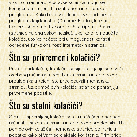
vlastitom računalu. Postavke kolačića mogu se
konfigurirati i mijenjati u izabranom internetskom
pregledniku. Kako biste vidjeli postavke, odaberite
preglednik koji koristite (Chrome, Firefox, Internet
Explorer 9, Internet Explorer 7 i 8 te Operu ili Safari
(stranice na engleskom jeziku). Ukoliko onemogućite
kolačiće, utoliko nećete biti u mogućnosti koristiti
određene funkcionalnosti internetskih stranica.
Što su privremeni kolačići?
Privremeni kolačići, ili kolačići sesije, uklanjanju se s vašeg
osobnog računala u trenutku zatvaranja internetskog
preglednika u kojem ste pregledavali internetsku
stranicu. Uz pomoć ovih kolačića, stranice pohranjuju
privremene podatke.
Što su stalni kolačići?
Stalni, ili spremljeni, kolačići ostaju na Vašem osobnom
računalu i nakon zatvaranja internetskog preglednika. Uz
pomoć ovih kolačića internetske stranice pohranjuju
podatke kako bi Vam se olakšalo korištenje. Primjerice,