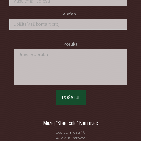
Telefon
Poruka
POŠALJI
Muzej "Staro selo" Kumrovec
Josipa Broza 19
49295 Kumrovec