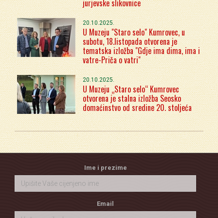
jurjevske slikovnice
20.10.2025.
U Muzeju "Staro selo" Kumrovec, u
subotu, 18.listopada otvorena je
tematska izložba "Gdje ima dima, ima i
vatre-Priča o vatri"
20.10.2025.
U Muzeju „Staro selo“ Kumrovec
otvorena je stalna izložba Seosko
domaćinstvo od sredine 20. stoljeća
Ime i prezime
Email