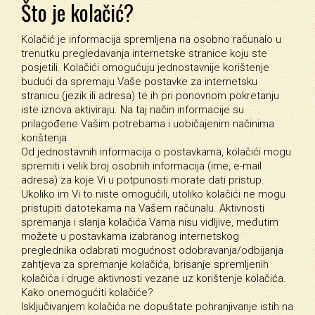
Što je kolačić?
Kolačić je informacija spremljena na osobno računalo u
trenutku pregledavanja internetske stranice koju ste
posjetili. Kolačići omogućuju jednostavnije korištenje
budući da spremaju Vaše postavke za internetsku
stranicu (jezik ili adresa) te ih pri ponovnom pokretanju
iste iznova aktiviraju. Na taj način informacije su
prilagođene Vašim potrebama i uobičajenim načinima
korištenja.
Od jednostavnih informacija o postavkama, kolačići mogu
spremiti i velik broj osobnih informacija (ime, e-mail
adresa) za koje Vi u potpunosti morate dati pristup.
Ukoliko im Vi to niste omogućili, utoliko kolačići ne mogu
pristupiti datotekama na Vašem računalu. Aktivnosti
spremanja i slanja kolačića Vama nisu vidljive, međutim
možete u postavkama izabranog internetskog
preglednika odabrati mogućnost odobravanja/odbijanja
zahtjeva za spremanje kolačića, brisanje spremljenih
kolačića i druge aktivnosti vezane uz korištenje kolačića.
Kako onemogućiti kolačiće?
Isključivanjem kolačića ne dopuštate pohranjivanje istih na