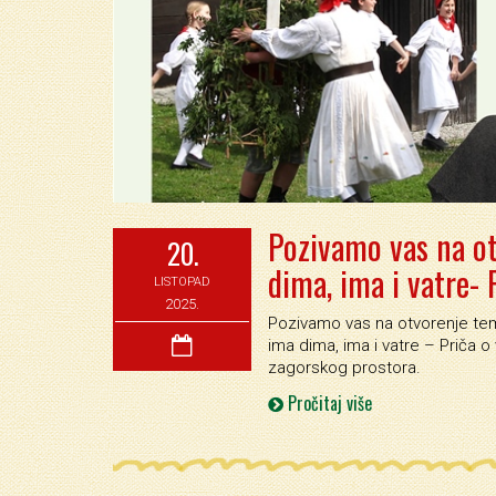
Pozivamo vas na ot
20.
dima, ima i vatre- 
LISTOPAD
2025.
Pozivamo vas na otvorenje tem
ima dima, ima i vatre – Priča o v
zagorskog prostora.
Pročitaj više