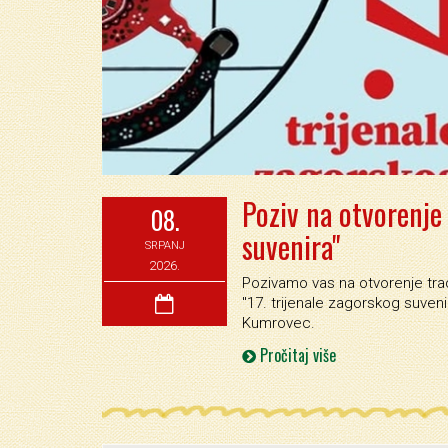
Poziv na otvorenje 
08.
suvenira"
SRPANJ
2026.
Pozivamo vas na otvorenje trad
''17. trijenale zagorskog suvenir
Kumrovec.
Pročitaj više