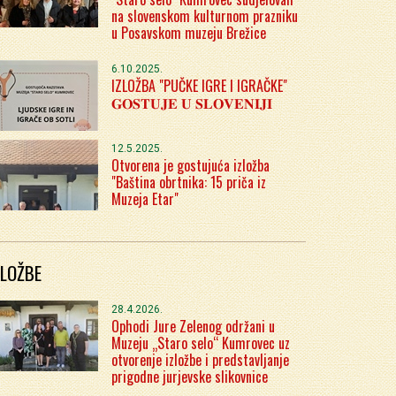
na slovenskom kulturnom prazniku
u Posavskom muzeju Brežice
6.10.2025.
IZLOŽBA "PUČKE IGRE I IGRAČKE"
𝐆𝐎𝐒𝐓𝐔𝐉𝐄 𝐔 𝐒𝐋𝐎𝐕𝐄𝐍𝐈𝐉𝐈
12.5.2025.
Otvorena je gostujuća izložba
"Baština obrtnika: 15 priča iz
Muzeja Etar"
ZLOŽBE
28.4.2026.
Ophodi Jure Zelenog održani u
Muzeju „Staro selo“ Kumrovec uz
otvorenje izložbe i predstavljanje
prigodne jurjevske slikovnice