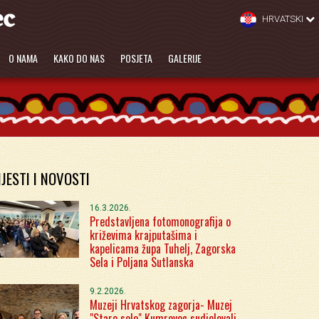
HRVATSKI
O NAMA
KAKO DO NAS
POSJETA
GALERIJE
IJESTI I NOVOSTI
16.3.2026.
Predstavljena fotomonografija o
križevima krajputašima i
kapelicama župa Tuhelj, Zagorska
Sela i Poljana Sutlanska
9.2.2026.
Muzeji Hrvatskog zagorja- Muzej
"Staro selo" Kumrovec sudjelovali