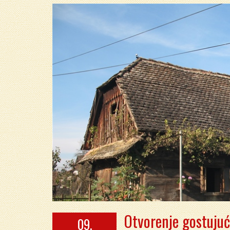
Otvorenje gostujuće
09.