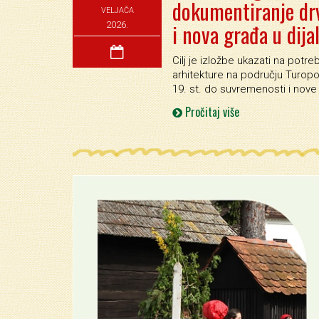
dokumentiranje drv
VELJAČA
i nova građa u dija
2026.
Cilj je izložbe ukazati na potr
arhitekture na području Turopo
19. st. do suvremenosti i nove
Pročitaj više