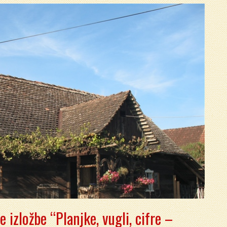
 izložbe “Planjke, vugli, cifre –