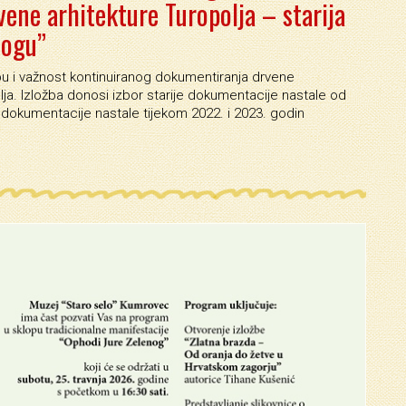
ene arhitekture Turopolja – starija
logu”
ebu i važnost kontinuiranog dokumentiranja drvene
lja. Izložba donosi izbor starije dokumentacije nastale od
 dokumentacije nastale tijekom 2022. i 2023. godin