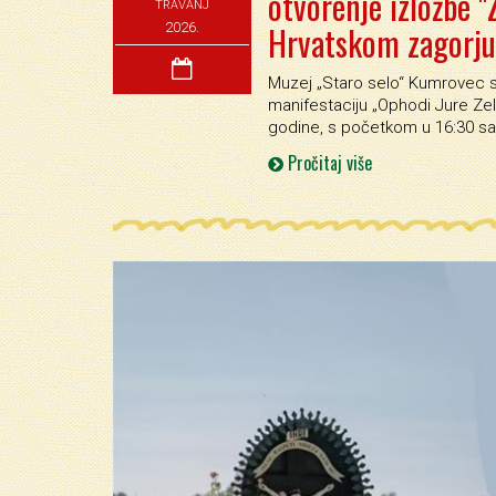
otvorenje izložbe "
TRAVANJ
Hrvatskom zagorju
2026.
Muzej „Staro selo“ Kumrovec s
manifestaciju „Ophodi Jure Zele
godine, s početkom u 16:30 sat
Pročitaj više