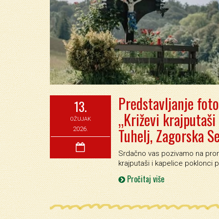
Predstavljanje foto
13.
„Križevi krajputaši
OŽUJAK
Tuhelj, Zagorska Se
2026.
Srdačno vas pozivamo na promo
krajputaši i kapelice poklonci 
Pročitaj više