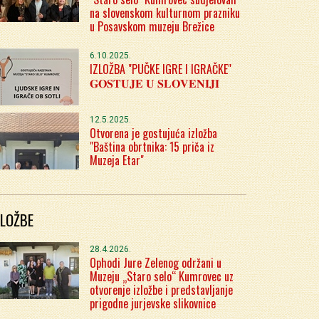
na slovenskom kulturnom prazniku
u Posavskom muzeju Brežice
6.10.2025.
IZLOŽBA "PUČKE IGRE I IGRAČKE"
𝐆𝐎𝐒𝐓𝐔𝐉𝐄 𝐔 𝐒𝐋𝐎𝐕𝐄𝐍𝐈𝐉𝐈
12.5.2025.
Otvorena je gostujuća izložba
"Baština obrtnika: 15 priča iz
Muzeja Etar"
ZLOŽBE
28.4.2026.
Ophodi Jure Zelenog održani u
Muzeju „Staro selo“ Kumrovec uz
otvorenje izložbe i predstavljanje
prigodne jurjevske slikovnice