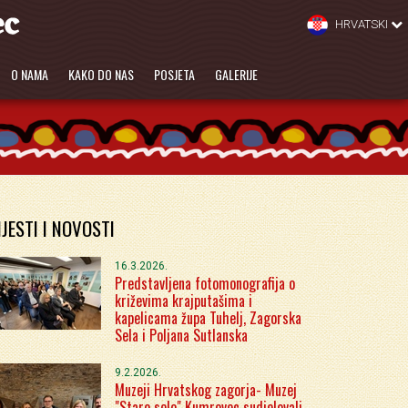
HRVATSKI
O NAMA
KAKO DO NAS
POSJETA
GALERIJE
IJESTI I NOVOSTI
16.3.2026.
Predstavljena fotomonografija o
križevima krajputašima i
kapelicama župa Tuhelj, Zagorska
Sela i Poljana Sutlanska
9.2.2026.
Muzeji Hrvatskog zagorja- Muzej
"Staro selo" Kumrovec sudjelovali