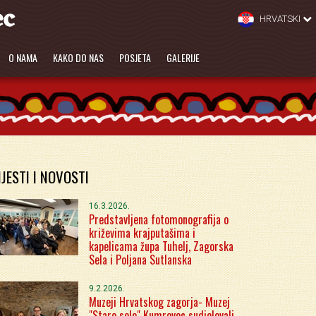
HRVATSKI
O NAMA
KAKO DO NAS
POSJETA
GALERIJE
IJESTI I NOVOSTI
16.3.2026.
Predstavljena fotomonografija o
križevima krajputašima i
kapelicama župa Tuhelj, Zagorska
Sela i Poljana Sutlanska
9.2.2026.
Muzeji Hrvatskog zagorja- Muzej
"Staro selo" Kumrovec sudjelovali