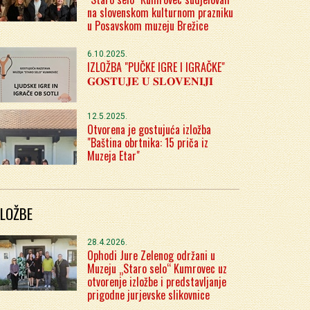
na slovenskom kulturnom prazniku
u Posavskom muzeju Brežice
6.10.2025.
IZLOŽBA "PUČKE IGRE I IGRAČKE"
𝐆𝐎𝐒𝐓𝐔𝐉𝐄 𝐔 𝐒𝐋𝐎𝐕𝐄𝐍𝐈𝐉𝐈
12.5.2025.
Otvorena je gostujuća izložba
"Baština obrtnika: 15 priča iz
Muzeja Etar"
ZLOŽBE
28.4.2026.
Ophodi Jure Zelenog održani u
Muzeju „Staro selo“ Kumrovec uz
otvorenje izložbe i predstavljanje
prigodne jurjevske slikovnice