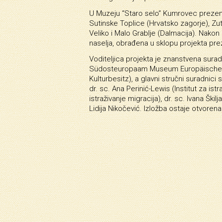
U Muzeju “Staro selo” Kumrovec prezenti
Sutinske Toplice (Hrvatsko zagorje), Zut,
Veliko i Malo Grablje (Dalmacija). Nakon
naselja, obrađena u sklopu projekta preze
Voditeljica projekta je znanstvena sura
Südosteuropaam Museum Europäischer K
Kulturbesitz), a glavni stručni suradnici s
dr. sc. Ana Perinić-Lewis (Institut za istraž
istraživanje migracija), dr. sc. Ivana Ški
Lidija Nikočević. Izložba ostaje otvorena