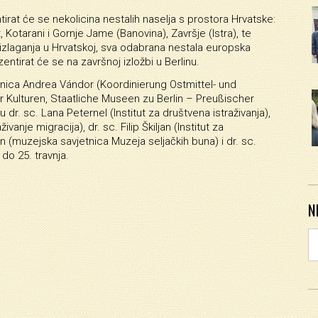
rat će se nekolicina nestalih naselja s prostora Hrvatske:
 Kotarani i Gornje Jame (Banovina), Završje (Istra), te
 izlaganja u Hrvatskoj, sva odabrana nestala europska
ntirat će se na završnoj izložbi u Berlinu.
dnica Andrea Vándor (Koordinierung Ostmittel- und
ulturen, Staatliche Museen zu Berlin – Preußischer
u dr. sc. Lana Peternel (Institut za društvena istraživanja),
ivanje migracija), dr. sc. Filip Škiljan (Institut za
ljan (muzejska savjetnica Muzeja seljačkih buna) i dr. sc.
 do 25. travnja.
N