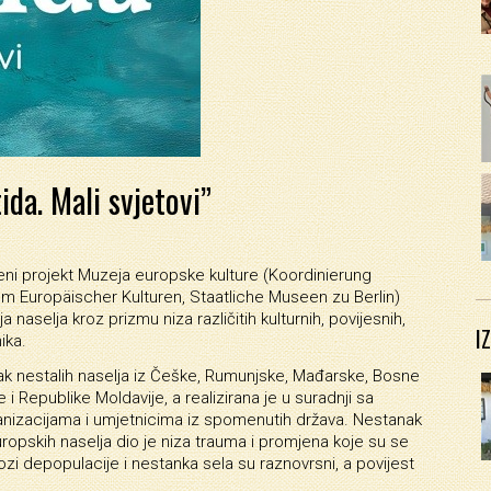
ida. Mali svjetovi”
žbeni projekt Muzeja europske kulture (Koordinierung
 Europäischer Kulturen, Staatliche Museen zu Berlin)
naselja kroz prizmu niza različitih kulturnih, povijesnih,
I
ika.
0-ak nestalih naselja iz Češke, Rumunjske, Mađarske, Bosne
 i Republike Moldavije, a realizirana je u suradnji sa
anizacijama i umjetnicima iz spomenutih država. Nestanak
uropskih naselja dio je niza trauma i promjena koje su se
ozi depopulacije i nestanka sela su raznovrsni, a povijest