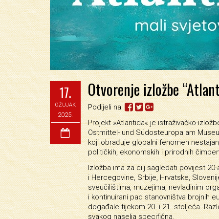
Otvorenje izložbe “Atlant
17.
OŽUJAK
Podijeli na:
2025.
Projekt »Atlantida« je istraživačko-izlo
Ostmittel- und Südosteuropa am Museum
koji obrađuje globalni fenomen nestajanja 
političkih, ekonomskih i prirodnih čimben
Izložba ima za cilj sagledati povijest 2
i Hercegovine, Srbije, Hrvatske, Slovenije
sveučilištima, muzejima, nevladinim org
i kontinuirani pad stanovništva brojnih e
događale tijekom 20. i 21. stoljeća. Razl
svakog naselja specifična.