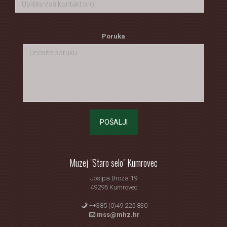
Poruka
POŠALJI
Muzej "Staro selo" Kumrovec
Josipa Broza 19
49295 Kumrovec
++385 (0)49 225 830
mss@mhz.hr