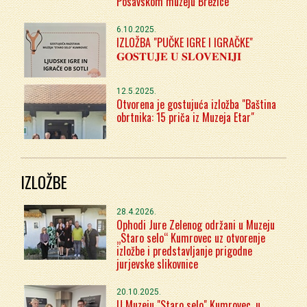
Posavskom muzeju Brežice
6.10.2025.
IZLOŽBA "PUČKE IGRE I IGRAČKE"
𝐆𝐎𝐒𝐓𝐔𝐉𝐄 𝐔 𝐒𝐋𝐎𝐕𝐄𝐍𝐈𝐉𝐈
12.5.2025.
Otvorena je gostujuća izložba "Baština
obrtnika: 15 priča iz Muzeja Etar"
IZLOŽBE
28.4.2026.
Ophodi Jure Zelenog održani u Muzeju
„Staro selo“ Kumrovec uz otvorenje
izložbe i predstavljanje prigodne
jurjevske slikovnice
20.10.2025.
U Muzeju "Staro selo" Kumrovec, u