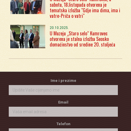
subotu, 18.listopada otvorena je
tematska izložba "Gdje ima dima, ima i
vatre-Priča o vatri"
20.10.2025.
U Muzeju „Staro selo“ Kumrovec
otvorena je stalna izložba Seosko
domaćinstvo od sredine 20. stoljeća
Ime i prezime
Email
Telefon