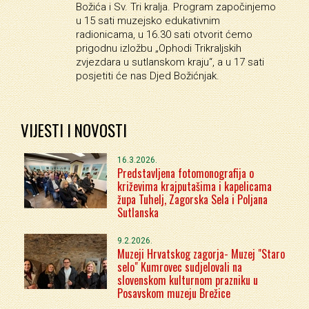
Božića i Sv. Tri kralja. Program započinjemo
u 15 sati muzejsko edukativnim
radionicama, u 16.30 sati otvorit ćemo
prigodnu izložbu „Ophodi Trikraljskih
zvjezdara u sutlanskom kraju“, a u 17 sati
posjetiti će nas Djed Božićnjak.
VIJESTI I NOVOSTI
16.3.2026.
Predstavljena fotomonografija o
križevima krajputašima i kapelicama
župa Tuhelj, Zagorska Sela i Poljana
Sutlanska
9.2.2026.
Muzeji Hrvatskog zagorja- Muzej "Staro
selo" Kumrovec sudjelovali na
slovenskom kulturnom prazniku u
Posavskom muzeju Brežice