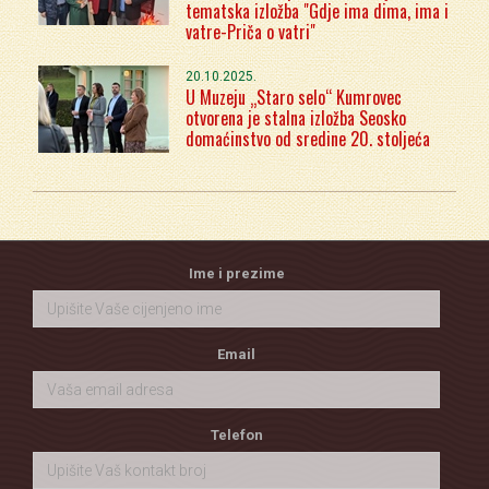
tematska izložba "Gdje ima dima, ima i
vatre-Priča o vatri"
20.10.2025.
U Muzeju „Staro selo“ Kumrovec
otvorena je stalna izložba Seosko
domaćinstvo od sredine 20. stoljeća
Ime i prezime
Email
Telefon