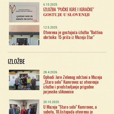
6.10.2025.
IZLOŽBA "PUČKE IGRE I IGRAČKE"
𝐆𝐎𝐒𝐓𝐔𝐉𝐄 𝐔 𝐒𝐋𝐎𝐕𝐄𝐍𝐈𝐉𝐈
12.5.2025.
Otvorena je gostujuća izložba "Baština
obrtnika: 15 priča iz Muzeja Etar"
IZLOŽBE
28.4.2026.
Ophodi Jure Zelenog održani u Muzeju
„Staro selo“ Kumrovec uz otvorenje
izložbe i predstavljanje prigodne
jurjevske slikovnice
20.10.2025.
U Muzeju "Staro selo" Kumrovec, u
subotu, 18.listopada otvorena je