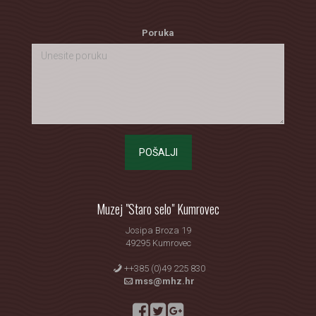
Poruka
POŠALJI
Muzej "Staro selo" Kumrovec
Josipa Broza 19
49295 Kumrovec
++385 (0)49 225 830
mss@mhz.hr