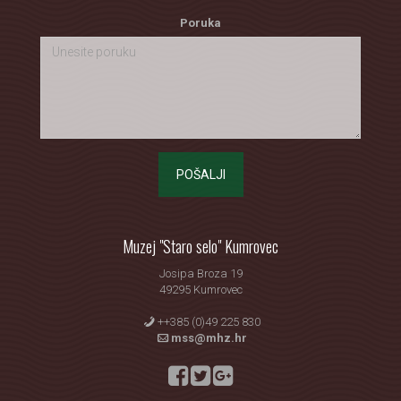
Poruka
POŠALJI
Muzej "Staro selo" Kumrovec
Josipa Broza 19
49295 Kumrovec
++385 (0)49 225 830
mss@mhz.hr