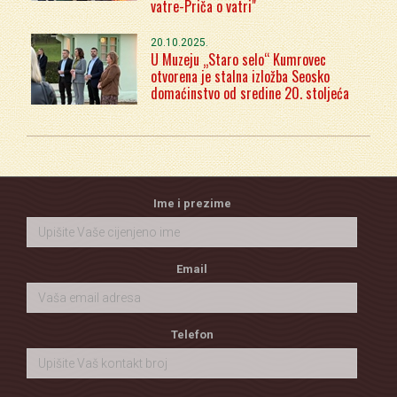
vatre-Priča o vatri"
20.10.2025.
U Muzeju „Staro selo“ Kumrovec
otvorena je stalna izložba Seosko
domaćinstvo od sredine 20. stoljeća
Ime i prezime
Email
Telefon