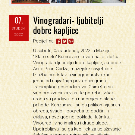
Vinogradari- ljubitelji
07.
dobre kapljice
STUDENI
2022.
Podijeli na:
U subotu, 05.studenog 2022. u Muzeju
"Staro selo" Kumrovec. otvorena je izložba
Vinogradari-ljubitelji dobre kapljice, autorice
Anite Paun Gadža, muzejske savjetnice.
Izložba predstavlja vinogradarstvo kao
jednu od najvažnijih privrednih grana
tradicijskog gospodarstva. Osim što su
vino proizvodii za vlastite potrebe, višak
uroda su prodavali da nadomjeste slabe
prihode. Konzumirali su ga prilikom vjesrkih
obreda, svadbi i pogreba te godišnjih
ciklusa, nove godine, poklada, fašnika,..
Vinograd i vino imali su i druge uloge.
Upotrebljavali su ga kao lijek za ublažavanje