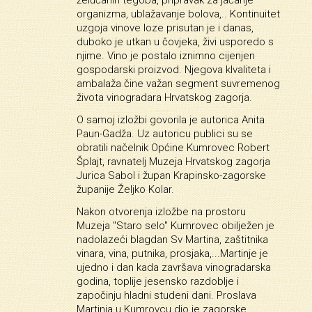
želučanih tegoba, pripravak za jačanje
organizma, ublažavanje bolova,.. Kontinuitet
uzgoja vinove loze prisutan je i danas,
duboko je utkan u čovjeka, živi usporedo s
njime. Vino je postalo iznimno cijenjen
gospodarski proizvod. Njegova klvaliteta i
ambalaža čine važan segment suvremenog
života vinogradara Hrvatskog zagorja.
O samoj izložbi govorila je autorica Anita
Paun-Gadža. Uz autoricu publici su se
obratili načelnik Općine Kumrovec Robert
Šplajt, ravnatelj Muzeja Hrvatskog zagorja
Jurica Sabol i župan Krapinsko-zagorske
županije Željko Kolar.
Nakon otvorenja izložbe na prostoru
Muzeja "Staro selo" Kumrovec obilježen je
nadolazeći blagdan Sv Martina, zaštitnika
vinara, vina, putnika, prosjaka,...Martinje je
ujedno i dan kada završava vinogradarska
godina, toplije jesensko razdoblje i
započinju hladni studeni dani. Proslava
Martinja u Kumrovcu dio je zagorske