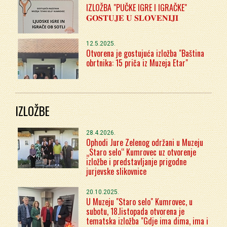
IZLOŽBA "PUČKE IGRE I IGRAČKE"
𝐆𝐎𝐒𝐓𝐔𝐉𝐄 𝐔 𝐒𝐋𝐎𝐕𝐄𝐍𝐈𝐉𝐈
12.5.2025.
Otvorena je gostujuća izložba "Baština
obrtnika: 15 priča iz Muzeja Etar"
IZLOŽBE
28.4.2026.
Ophodi Jure Zelenog održani u Muzeju
„Staro selo“ Kumrovec uz otvorenje
izložbe i predstavljanje prigodne
jurjevske slikovnice
20.10.2025.
U Muzeju "Staro selo" Kumrovec, u
subotu, 18.listopada otvorena je
tematska izložba "Gdje ima dima, ima i