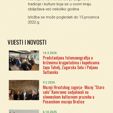
tradicije i kulture koja se u ovom kraju
obilježava već nekoliko godina.
Izložba se može pogledati do 15.prosinca
2022.g.
VIJESTI I NOVOSTI
16.3.2026.
Predstavljena fotomonografija o
križevima krajputašima i kapelicama
župa Tuhelj, Zagorska Sela i Poljana
Sutlanska
9.2.2026.
Muzeji Hrvatskog zagorja- Muzej "Staro
selo" Kumrovec sudjelovali na
slovenskom kulturnom prazniku u
Posavskom muzeju Brežice
6.10.2025.