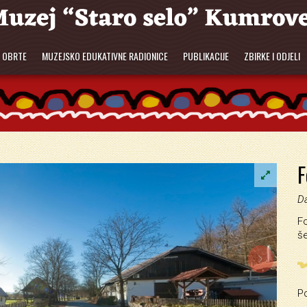
E OBRTE
MUZEJSKO EDUKATIVNE RADIONICE
PUBLIKACIJE
ZBIRKE I ODJELI
F
Da
Fo
še

P