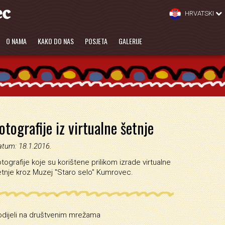
HRVATSKI
O NAMA
KAKO DO NAS
POSJETA
GALERIJE
otografije iz virtualne šetnje
tum: 18.1.2016.
tografije koje su korištene prilikom izrade virtualne
tnje kroz Muzej ''Staro selo'' Kumrovec.
odijeli na društvenim mrežama