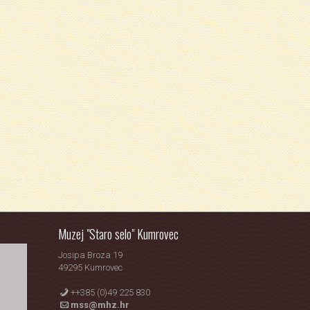
Muzej "Staro selo" Kumrovec
Josipa Broza 19
49295 Kumrovec
++385 (0)49 225 830
mss@mhz.hr