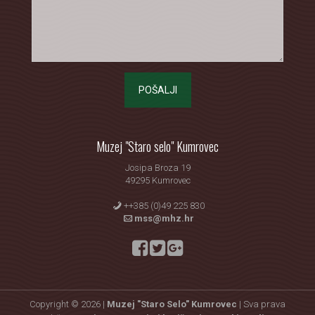
POŠALJI
Muzej "Staro selo" Kumrovec
Josipa Broza 19
49295 Kumrovec
++385 (0)49 225 830
mss@mhz.hr
Copyright © 2026 |
Muzej "Staro Selo" Kumrovec
| Sva prava