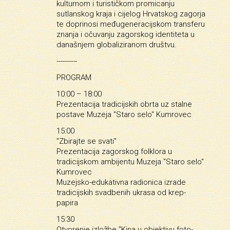
kulturnom i turističkom promicanju
sutlanskog kraja i cijelog Hrvatskog zagorja
te doprinosi međugeneracijskom transferu
znanja i očuvanju zagorskog identiteta u
današnjem globaliziranom društvu.
----------
PROGRAM
10:00 – 18:00
Prezentacija tradicijskih obrta uz stalne
postave Muzeja "Staro selo" Kumrovec
15:00
"Zbirajte se svati"
Prezentacija zagorskog folklora u
tradicijskom ambijentu Muzeja "Staro selo"
Kumrovec
Muzejsko-edukativna radionica izrade
tradicijskih svadbenih ukrasa od krep-
papira
15:30
Otvorenje izložbe "Kina u objektivu foto-