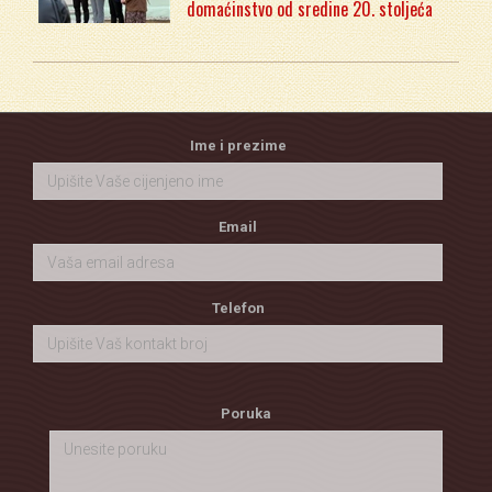
domaćinstvo od sredine 20. stoljeća
Ime i prezime
Email
Telefon
Poruka