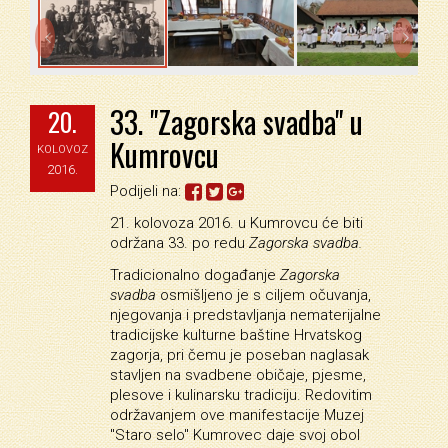


33. "Zagorska svadba" u
20.
Kumrovcu
KOLOVOZ
2016.
Podijeli na:
21. kolovoza 2016. u Kumrovcu će biti
održana 33. po redu
Zagorska svadba.
Tradicionalno događanje
Zagorska
svadba
osmišljeno je s ciljem očuvanja,
njegovanja i predstavljanja nematerijalne
tradicijske kulturne baštine Hrvatskog
zagorja, pri čemu je poseban naglasak
stavljen na svadbene običaje, pjesme,
plesove i kulinarsku tradiciju. Redovitim
održavanjem ove manifestacije Muzej
"Staro selo" Kumrovec daje svoj obol