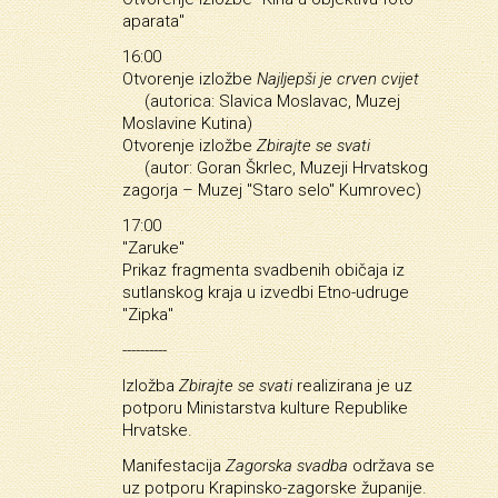
aparata"
16:00
Otvorenje izložbe
Najljepši je crven cvijet
(autorica: Slavica Moslavac, Muzej
Moslavine Kutina)
Otvorenje izložbe
Zbirajte se svati
(autor: Goran Škrlec, Muzeji Hrvatskog
zagorja – Muzej "Staro selo" Kumrovec)
17:00
"Zaruke"
Prikaz fragmenta svadbenih običaja iz
sutlanskog kraja u izvedbi Etno-udruge
"Zipka"
----------
Izložba
Zbirajte se svati
realizirana je uz
potporu Ministarstva kulture Republike
Hrvatske.
Manifestacija
Zagorska svadba
održava se
uz potporu Krapinsko-zagorske županije.