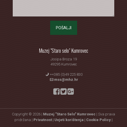
POŠALJI
Muzej "Staro selo" Kumrovec
Josipa Broza 19
49295 Kumrovec
++385 (0)49 225 830
mss@mhz.hr
Copyright © 2026 |
Muzej "Staro Selo" Kumrovec
| Sva prava
pridržana |
Privatnost |
Uvjeti korištenja |
Cookie Policy |