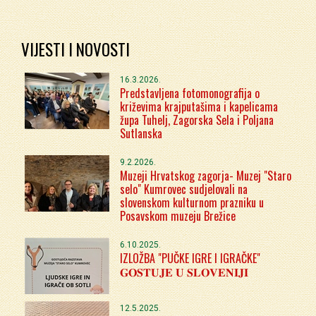
VIJESTI I NOVOSTI
16.3.2026.
Predstavljena fotomonografija o
križevima krajputašima i kapelicama
župa Tuhelj, Zagorska Sela i Poljana
Sutlanska
9.2.2026.
Muzeji Hrvatskog zagorja- Muzej "Staro
selo" Kumrovec sudjelovali na
slovenskom kulturnom prazniku u
Posavskom muzeju Brežice
6.10.2025.
IZLOŽBA "PUČKE IGRE I IGRAČKE"
𝐆𝐎𝐒𝐓𝐔𝐉𝐄 𝐔 𝐒𝐋𝐎𝐕𝐄𝐍𝐈𝐉𝐈
12.5.2025.