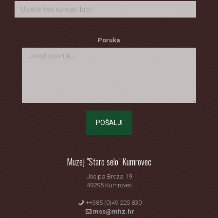
Poruka
POŠALJI
Muzej "Staro selo" Kumrovec
Josipa Broza 19
49295 Kumrovec
++385 (0)49 225 830
mss@mhz.hr