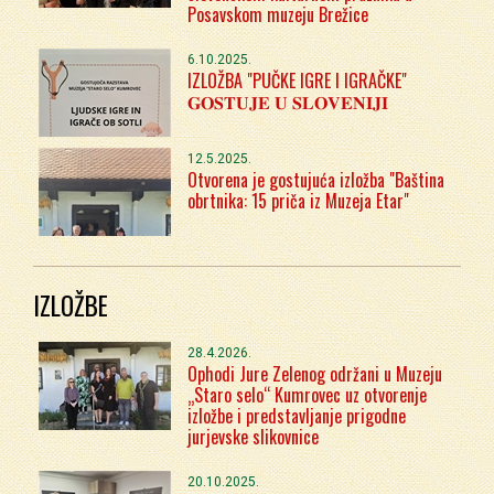
Posavskom muzeju Brežice
6.10.2025.
IZLOŽBA "PUČKE IGRE I IGRAČKE"
𝐆𝐎𝐒𝐓𝐔𝐉𝐄 𝐔 𝐒𝐋𝐎𝐕𝐄𝐍𝐈𝐉𝐈
12.5.2025.
Otvorena je gostujuća izložba "Baština
obrtnika: 15 priča iz Muzeja Etar"
IZLOŽBE
28.4.2026.
Ophodi Jure Zelenog održani u Muzeju
„Staro selo“ Kumrovec uz otvorenje
izložbe i predstavljanje prigodne
jurjevske slikovnice
20.10.2025.