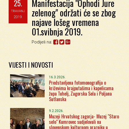
Manifestacija "Ophodi Jure
25.
zelenog" održati će se zbog
TRAVANJ
2019.
najave lošeg vremena
01.svibnja 2019.
Podijeli na:
VIJESTI I NOVOSTI
16.3.2026.
Predstavljena fotomonografija o
križevima krajputašima i kapelicama
župa Tuhelj, Zagorska Sela i Poljana
Sutlanska
9.2.2026.
Muzeji Hrvatskog zagorja- Muzej "Staro
selo" Kumrovec sudjelovali na
slovenskom kulturnom prazniku u