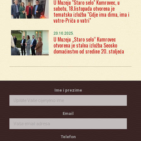
U Muzeju "Staro selo" Kumrovec, u
subotu, 18.listopada otvorena je
tematska izložba "Gdje ima dima, ima i
vatre-Priča o vatri"
20.10.2025.
U Muzeju „Staro selo“ Kumrovec
otvorena je stalna izložba Seosko
domaćinstvo od sredine 20. stoljeća
Ime i prezime
Email
Telefon