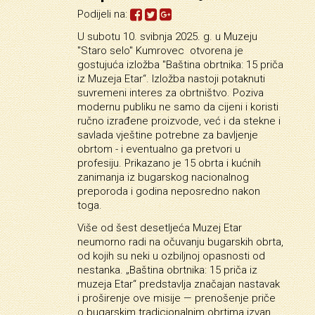
Podijeli na:
U subotu 10. svibnja 2025. g. u Muzeju
"Staro selo" Kumrovec
otvorena je
gostujuća izložba "Baština obrtnika: 15 priča
iz Muzeja Etar“. Izložba nastoji potaknuti
suvremeni interes za obrtništvo. Poziva
modernu publiku ne samo da cijeni i koristi
ručno izrađene proizvode, već i da stekne i
savlada vještine potrebne za bavljenje
obrtom - i eventualno ga pretvori u
profesiju. Prikazano je 15 obrta i kućnih
zanimanja iz bugarskog nacionalnog
preporoda i godina neposredno nakon
toga.
Više od šest desetljeća Muzej Etar
neumorno radi na očuvanju bugarskih obrta,
od kojih su neki u ozbiljnoj opasnosti od
nestanka. „Baština obrtnika: 15 priča iz
muzeja Etar“ predstavlja značajan nastavak
i proširenje ove misije — prenošenje priče
o bugarskim tradicionalnim obrtima izvan