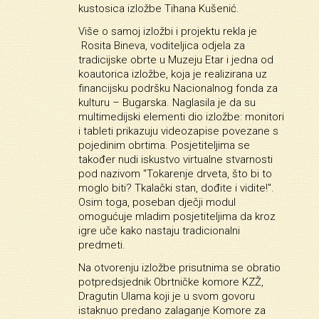
kustosica izložbe Tihana Kušenić.
Više o samoj izložbi i projektu rekla je
Rosita Bineva, voditeljica odjela za
tradicijske obrte u Muzeju Etar i jedna od
koautorica izložbe, koja je realizirana uz
financijsku podršku Nacionalnog fonda za
kulturu – Bugarska. Naglasila je da su
multimedijski elementi dio izložbe: monitori
i tableti prikazuju videozapise povezane s
pojedinim obrtima. Posjetiteljima se
također nudi iskustvo virtualne stvarnosti
pod nazivom "Tokarenje drveta, što bi to
moglo biti? Tkalački stan, dođite i vidite!".
Osim toga, poseban dječji modul
omogućuje mladim posjetiteljima da kroz
igre uče kako nastaju tradicionalni
predmeti.
Na otvorenju izložbe prisutnima se obratio
potpredsjednik Obrtničke komore KZŽ,
Dragutin Ulama koji je u svom govoru
istaknuo predano zalaganje Komore za