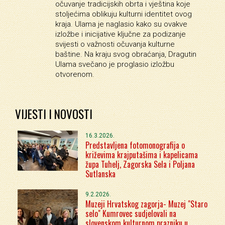
očuvanje tradicijskih obrta i vještina koje
stoljećima oblikuju kulturni identitet ovog
kraja. Ulama je naglasio kako su ovakve
izložbe i inicijative ključne za podizanje
svijesti o važnosti očuvanja kulturne
baštine. Na kraju svog obraćanja, Dragutin
Ulama svečano je proglasio izložbu
otvorenom.
VIJESTI I NOVOSTI
16.3.2026.
Predstavljena fotomonografija o
križevima krajputašima i kapelicama
župa Tuhelj, Zagorska Sela i Poljana
Sutlanska
9.2.2026.
Muzeji Hrvatskog zagorja- Muzej "Staro
selo" Kumrovec sudjelovali na
slovenskom kulturnom prazniku u