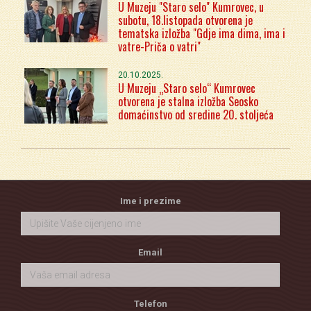
U Muzeju "Staro selo" Kumrovec, u
subotu, 18.listopada otvorena je
tematska izložba "Gdje ima dima, ima i
vatre-Priča o vatri"
20.10.2025.
U Muzeju „Staro selo“ Kumrovec
otvorena je stalna izložba Seosko
domaćinstvo od sredine 20. stoljeća
Ime i prezime
Email
Telefon