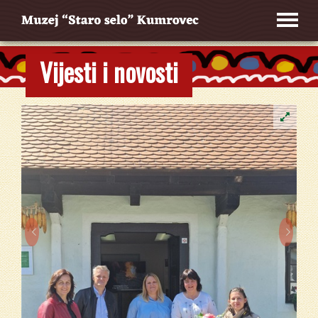
Vijesti i novosti

