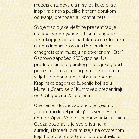
muzejskih zidova u širi svijet, kako bi se
inspirirala nova publika hitnom porukom
očuvanja, prenošenja i kontinuiteta.
Svoje tradicijske vještine prezentirao je
majstor Ivo Stoyanov- istaknuti bugarski
tokar koji je svoj rad na tokarskom stroju za
izradu drvenih pljoska u Regionalnom
etnografskom muzeju na otvorenom "Etar"
Gabrovo započeo 2000 godine. Uz
predstavljanje bugarskog tradicijskog obrta
posjetitelji muzeja mogli su tijekom dana
vidjeti i demonstracije obrta s područja
Krapinsko zagorske županije koji se u
Muzeju „Staro selo“ Kumrovec prezentiraju
od 90-ih godina 20.stoljeća.
Otvorenje izložbe započelo je pjesmom
„Dobro mi došel prijatelj“ u izvedbi Etno
udruge Zipka. Voditeljica muzeja Anita Paun
Gadža pozdravila je sve prisutne, a
suradnju između dva muzeja na otvorenom
koja traje više od 20 godina predstavila je