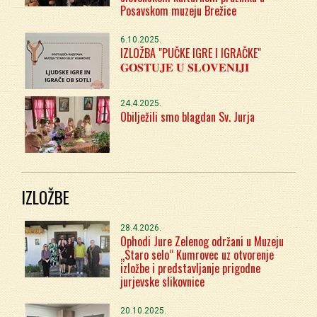
Posavskom muzeju Brežice
6.10.2025.
IZLOŽBA "PUČKE IGRE I IGRAČKE"
𝐆𝐎𝐒𝐓𝐔𝐉𝐄 𝐔 𝐒𝐋𝐎𝐕𝐄𝐍𝐈𝐉𝐈
24.4.2025.
Obilježili smo blagdan Sv. Jurja
IZLOŽBE
28.4.2026.
Ophodi Jure Zelenog održani u Muzeju
„Staro selo“ Kumrovec uz otvorenje
izložbe i predstavljanje prigodne
jurjevske slikovnice
20.10.2025.