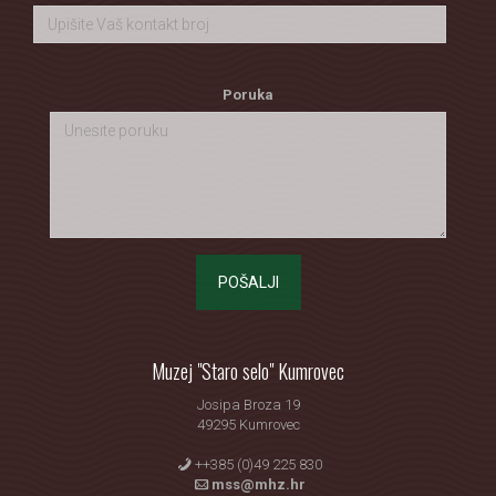
Poruka
POŠALJI
Muzej "Staro selo" Kumrovec
Josipa Broza 19
49295 Kumrovec
++385 (0)49 225 830
mss@mhz.hr