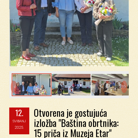


Otvorena je gostujuća
12.
izložba "Baština obrtnika:
SVIBANJ
2025.
15 priča iz Muzeja Etar"