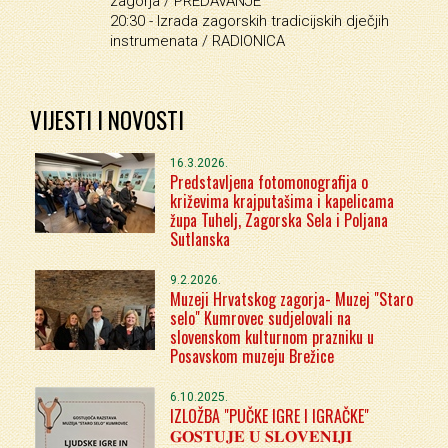
zagorja / PREDAVANJE
20:30 -
Izrada zagorskih tradicijskih dječjih
instrumenata / RADIONICA
VIJESTI I NOVOSTI
16.3.2026.
Predstavljena fotomonografija o
križevima krajputašima i kapelicama
župa Tuhelj, Zagorska Sela i Poljana
Sutlanska
9.2.2026.
Muzeji Hrvatskog zagorja- Muzej "Staro
selo" Kumrovec sudjelovali na
slovenskom kulturnom prazniku u
Posavskom muzeju Brežice
6.10.2025.
IZLOŽBA "PUČKE IGRE I IGRAČKE"
𝐆𝐎𝐒𝐓𝐔𝐉𝐄 𝐔 𝐒𝐋𝐎𝐕𝐄𝐍𝐈𝐉𝐈