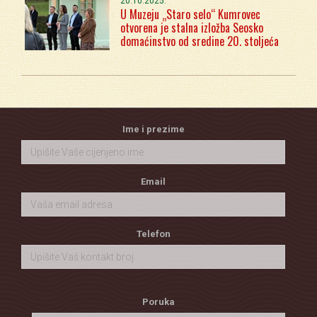
20.10.2025.
U Muzeju „Staro selo“ Kumrovec
otvorena je stalna izložba Seosko
domaćinstvo od sredine 20. stoljeća
Ime i prezime
Email
Telefon
Poruka