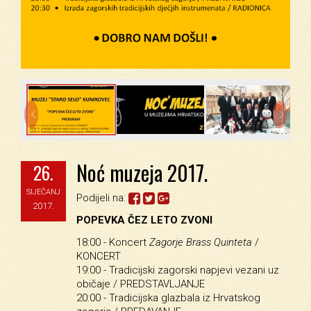


Noć muzeja 2017.
26.
SIJEČANJ
Podijeli na:
2017.
POPEVKA ČEZ LETO ZVONI
18:00 - Koncert
Zagorje Brass Quinteta
/
KONCERT
19:00 - Tradicijski zagorski napjevi vezani uz
običaje / PREDSTAVLJANJE
20:00 - Tradicijska glazbala iz Hrvatskog