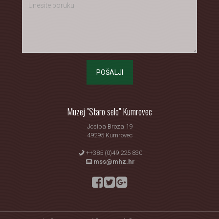
POŠALJI
Muzej "Staro selo" Kumrovec
Josipa Broza 19
49295 Kumrovec
++385 (0)49 225 830
mss@mhz.hr