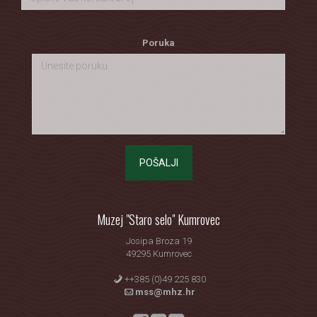
Poruka
POŠALJI
Muzej "Staro selo" Kumrovec
Josipa Broza 19
49295 Kumrovec
++385 (0)49 225 830
mss@mhz.hr