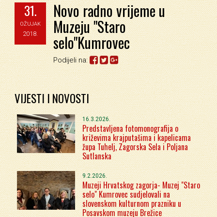
Novo radno vrijeme u
31.
Muzeju "Staro
OŽUJAK
2018.
selo"Kumrovec
Podijeli na:
VIJESTI I NOVOSTI
16.3.2026.
Predstavljena fotomonografija o
križevima krajputašima i kapelicama
župa Tuhelj, Zagorska Sela i Poljana
Sutlanska
9.2.2026.
Muzeji Hrvatskog zagorja- Muzej "Staro
selo" Kumrovec sudjelovali na
slovenskom kulturnom prazniku u
Posavskom muzeju Brežice