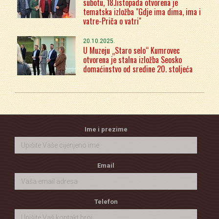
subotu, 18.listopada otvorena je
tematska izložba "Gdje ima dima, ima i
vatre-Priča o vatri"
20.10.2025.
U Muzeju „Staro selo“ Kumrovec
otvorena je stalna izložba Seosko
domaćinstvo od sredine 20. stoljeća
Ime i prezime
Email
Telefon