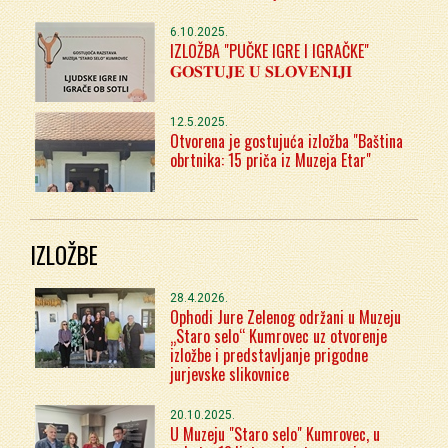
6.10.2025.
IZLOŽBA "PUČKE IGRE I IGRAČKE"
𝐆𝐎𝐒𝐓𝐔𝐉𝐄 𝐔 𝐒𝐋𝐎𝐕𝐄𝐍𝐈𝐉𝐈
12.5.2025.
Otvorena je gostujuća izložba "Baština
obrtnika: 15 priča iz Muzeja Etar"
IZLOŽBE
28.4.2026.
Ophodi Jure Zelenog održani u Muzeju
„Staro selo“ Kumrovec uz otvorenje
izložbe i predstavljanje prigodne
jurjevske slikovnice
20.10.2025.
U Muzeju "Staro selo" Kumrovec, u