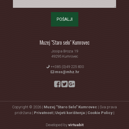
POŠALJI
Muzej "Staro selo" Kumrovec
Josipa Broza 19
49295 Kumrovec
++385 (0)49 225 830
mss@mhz.hr
Copyright © 2026 |
Muzej "Staro Selo" Kumrovec
| Sva prava
pridržana |
Privatnost |
Uvjeti korištenja |
Cookie Policy |
Developed by
virtuabit