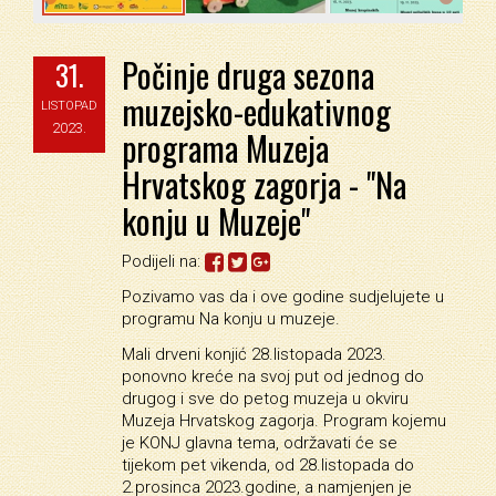
Počinje druga sezona
31.
muzejsko-edukativnog
LISTOPAD
2023.
programa Muzeja
Hrvatskog zagorja - "Na
konju u Muzeje"
Podijeli na:
Pozivamo vas da i ove godine sudjelujete u
programu Na konju u muzeje.
Mali drveni konjić 28.listopada 2023.
ponovno kreće na svoj put od jednog do
drugog i sve do petog muzeja u okviru
Muzeja Hrvatskog zagorja. Program kojemu
je KONJ glavna tema, održavati će se
tijekom pet vikenda, od 28.listopada do
2.prosinca 2023.godine, a namjenjen je