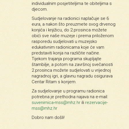
individualnim posjetiteljima te obiteljima s
djecom.
Sudjelovanje na radionici naplačuje se 6
eura, a nakon što preuzmete svog drvenog
konjića i knjižicu, do 2.prosinca možete
obići sve naše muzeje i prema priloženom
rasporedu sudjelovati u muzejsko
edukativnim radionicama koje će vam
predstaviti konja na različite načine.
Tijekom trajanja programa skupljajte
štambilje, a potom na završnoj svečanosti
2.prosinca možete sudjelovati u vrijednoj
nagradnoj igri, a glavnu nagradu osigurava
Centar Ritam s konjem.
Za sudjelovanje u programu radionica
potrebna je prethodna najava na e-mail:
suvenirnica-mss@mhz.hr
ili
rezervacije-
mss@mhz.hr
Dobro nam došli!