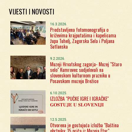
VIJESTI I NOVOSTI
16.3.2026.
Predstavljena fotomonografija o
križevima krajputašima i kapelicama
župa Tuhelj, Zagorska Sela i Poljana
Sutlanska
9.2.2026.
Muzeji Hrvatskog zagorja- Muzej "Staro
selo" Kumrovec sudjelovali na
slovenskom kulturnom prazniku u
Posavskom muzeju Brežice
6.10.2025.
IZLOŽBA "PUČKE IGRE I IGRAČKE"
𝐆𝐎𝐒𝐓𝐔𝐉𝐄 𝐔 𝐒𝐋𝐎𝐕𝐄𝐍𝐈𝐉𝐈
12.5.2025.
Otvorena je gostujuća izložba "Baština
obrtnika: 15 priča iz Muzeja Etar"