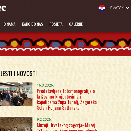
HRVATSKI
O NAMA
KAKO DO NAS
POSJETA
GALERIJE
IJESTI I NOVOSTI
16.3.2026.
Predstavljena fotomonografija o
križevima krajputašima i
kapelicama župa Tuhelj, Zagorska
Sela i Poljana Sutlanska
9.2.2026.
Muzeji Hrvatskog zagorja- Muzej
"Staro selo" Kumrovec sudjelovali