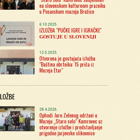
na slovenskom kulturnom prazniku
u Posavskom muzeju Brežice
6.10.2025.
IZLOŽBA "PUČKE IGRE I IGRAČKE"
𝐆𝐎𝐒𝐓𝐔𝐉𝐄 𝐔 𝐒𝐋𝐎𝐕𝐄𝐍𝐈𝐉𝐈
12.5.2025.
Otvorena je gostujuća izložba
"Baština obrtnika: 15 priča iz
Muzeja Etar"
ZLOŽBE
28.4.2026.
Ophodi Jure Zelenog održani u
Muzeju „Staro selo“ Kumrovec uz
otvorenje izložbe i predstavljanje
prigodne jurjevske slikovnice