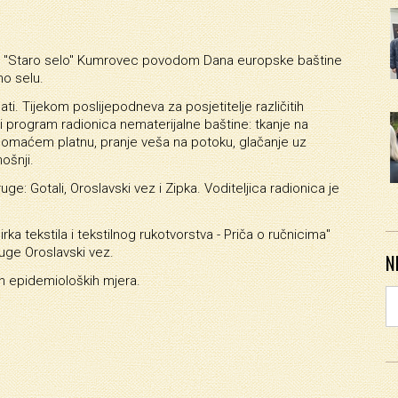
ju "Staro selo" Kumrovec povodom Dana europske baštine
no selu.
ti. Tijekom poslijepodneva za posjetitelje različitih
i program radionica nematerijalne baštine: tkanje na
 domaćem platnu, pranje veša na potoku, glačanje uz
nošnji.
e: Gotali, Oroslavski vez i Zipka. Voditeljica radionica je
irka tekstila i tekstilnog rukotvorstva - Priča o ručnicima"
uge Oroslavski vez.
N
ih epidemioloških mjera.