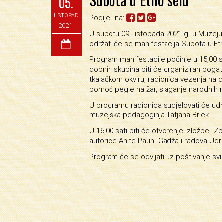
05.
LISTOPAD
Podijeli na:
2021.
U subotu 09. listopada 2021.g. u Muze
održati će se manifestacija Subota u Et
Program manifestacije počinje u 15,00 sa
dobnih skupina biti će organiziran bogat
tkalačkom okviru, radionica vezenja na
pomoć pegle na žar, slaganje narodnih 
U programu radionica sudjelovati će udrug
muzejska pedagoginja Tatjana Brlek.
U 16,00 sati biti će otvorenje izložbe "Zb
autorice Anite Paun -Gadža i radova Udr
Program će se odvijati uz poštivanje sv