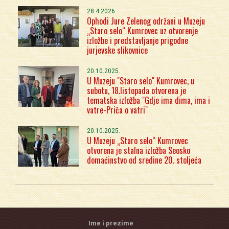
28.4.2026.
Ophodi Jure Zelenog održani u Muzeju
„Staro selo“ Kumrovec uz otvorenje
izložbe i predstavljanje prigodne
jurjevske slikovnice
20.10.2025.
U Muzeju "Staro selo" Kumrovec, u
subotu, 18.listopada otvorena je
tematska izložba "Gdje ima dima, ima i
vatre-Priča o vatri"
20.10.2025.
U Muzeju „Staro selo“ Kumrovec
otvorena je stalna izložba Seosko
domaćinstvo od sredine 20. stoljeća
Ime i prezime