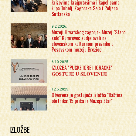
križevima krajputašima i kapelicama
župa Tuhelj, Zagorska Sela i Poljana
Sutlanska
9.2.2026.
Muzeji Hrvatskog zagorja- Muzej "Staro
selo" Kumrovec sudjelovali na
slovenskom kulturnom prazniku u
Posavskom muzeju Brežice
6.10.2025.
IZLOŽBA "PUČKE IGRE I IGRAČKE"
𝐆𝐎𝐒𝐓𝐔𝐉𝐄 𝐔 𝐒𝐋𝐎𝐕𝐄𝐍𝐈𝐉𝐈
12.5.2025.
Otvorena je gostujuća izložba "Baština
obrtnika: 15 priča iz Muzeja Etar"
IZLOŽBE