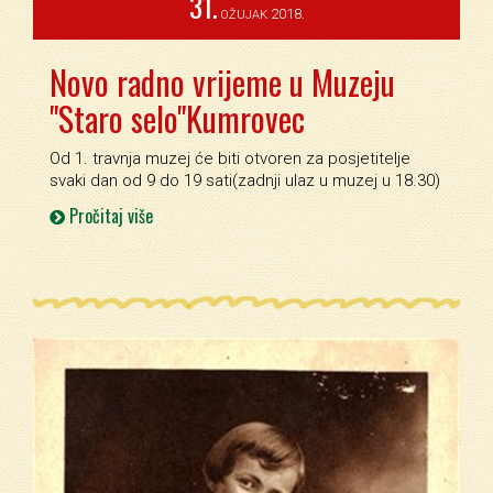
31.
2018.
OŽUJAK
Novo radno vrijeme u Muzeju
"Staro selo"Kumrovec
Od 1. travnja muzej će biti otvoren za posjetitelje
svaki dan od 9 do 19 sati(zadnji ulaz u muzej u 18.30)
Pročitaj više