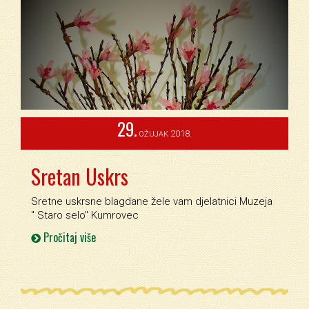
29.
2018.
OŽUJAK
Sretan Uskrs
Sretne uskrsne blagdane žele vam djelatnici Muzeja
'' Staro selo'' Kumrovec
Pročitaj više