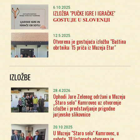
6.10.2025.
IZLOŽBA "PUČKE IGRE I IGRAČKE"
𝐆𝐎𝐒𝐓𝐔𝐉𝐄 𝐔 𝐒𝐋𝐎𝐕𝐄𝐍𝐈𝐉𝐈
12.5.2025.
Otvorena je gostujuća izložba "Baština
obrtnika: 15 priča iz Muzeja Etar"
IZLOŽBE
28.4.2026.
Ophodi Jure Zelenog održani u Muzeju
„Staro selo“ Kumrovec uz otvorenje
izložbe i predstavljanje prigodne
jurjevske slikovnice
20.10.2025.
U Muzeju "Staro selo" Kumrovec, u
subotu, 18.listopada otvorena je