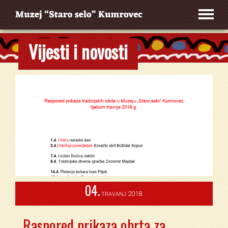
Vijesti i novosti
04.
2018.
TRAVANJ
Raspored prikaza obrta za