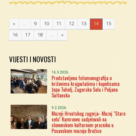
«
...
9
10
11
12
13
14
15
16
17
18
...
»
VIJESTI I NOVOSTI
16.3.2026.
Predstavljena fotomonografija o
križevima krajputašima i kapelicama
župa Tuhelj, Zagorska Sela i Poljana
Sutlanska
9.2.2026.
Muzeji Hrvatskog zagorja- Muzej "Staro
selo" Kumrovec sudjelovali na
slovenskom kulturnom prazniku u
Posavskom muzeju Brežice