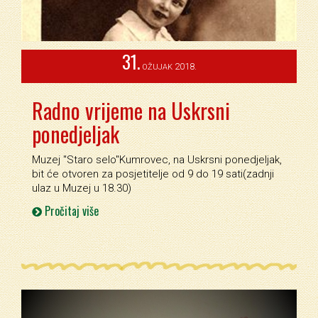
31.
2018.
OŽUJAK
Radno vrijeme na Uskrsni
ponedjeljak
Muzej ''Staro selo''Kumrovec, na Uskrsni ponedjeljak,
bit će otvoren za posjetitelje od 9 do 19 sati(zadnji
ulaz u Muzej u 18.30)
Pročitaj više