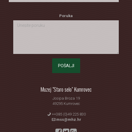
Poruka
POŠALJI
Muzej "Staro selo" Kumrovec
Josipa Broza 19
49295 Kumrovec
++385 (0)49 225 830
mss@mhz.hr