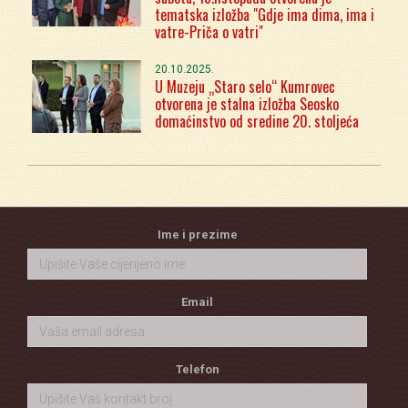
tematska izložba "Gdje ima dima, ima i
vatre-Priča o vatri"
20.10.2025.
U Muzeju „Staro selo“ Kumrovec
otvorena je stalna izložba Seosko
domaćinstvo od sredine 20. stoljeća
Ime i prezime
Email
Telefon