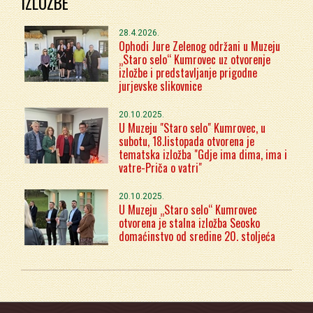
IZLOŽBE
28.4.2026.
Ophodi Jure Zelenog održani u Muzeju
„Staro selo“ Kumrovec uz otvorenje
izložbe i predstavljanje prigodne
jurjevske slikovnice
20.10.2025.
U Muzeju "Staro selo" Kumrovec, u
subotu, 18.listopada otvorena je
tematska izložba "Gdje ima dima, ima i
vatre-Priča o vatri"
20.10.2025.
U Muzeju „Staro selo“ Kumrovec
otvorena je stalna izložba Seosko
domaćinstvo od sredine 20. stoljeća