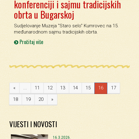
konferenciji i sajmu tradicijskih
obrta u Bugarskoj
Sudjelovanje Muzeja ''Staro selo'' Kumrovec na 15.
međunarodnom sajmu tradicijskih obrta.
Pročitaj više
«
...
11
12
13
14
15
16
17
18
19
20
»
VIJESTI I NOVOSTI
16.3.2026.