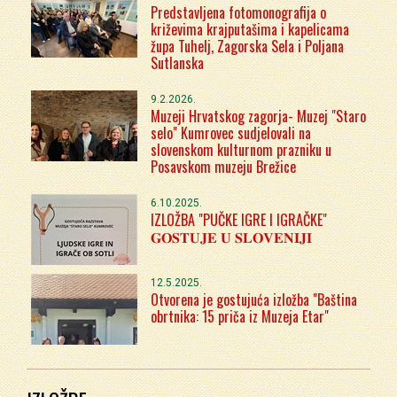
Predstavljena fotomonografija o
križevima krajputašima i kapelicama
župa Tuhelj, Zagorska Sela i Poljana
Sutlanska
9.2.2026.
Muzeji Hrvatskog zagorja- Muzej "Staro
selo" Kumrovec sudjelovali na
slovenskom kulturnom prazniku u
Posavskom muzeju Brežice
6.10.2025.
IZLOŽBA "PUČKE IGRE I IGRAČKE"
𝐆𝐎𝐒𝐓𝐔𝐉𝐄 𝐔 𝐒𝐋𝐎𝐕𝐄𝐍𝐈𝐉𝐈
12.5.2025.
Otvorena je gostujuća izložba "Baština
obrtnika: 15 priča iz Muzeja Etar"