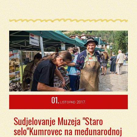
01.
2017.
LISTOPAD
Sudjelovanje Muzeja "Staro
selo"Kumrovec na međunarodnoj