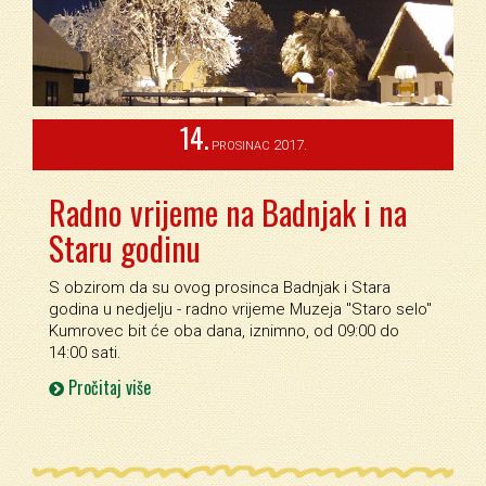
14.
2017.
PROSINAC
Radno vrijeme na Badnjak i na
Staru godinu
S obzirom da su ovog prosinca Badnjak i Stara
godina u nedjelju - radno vrijeme Muzeja ''Staro selo''
Kumrovec bit će oba dana, iznimno, od 09:00 do
14:00 sati.
Pročitaj više