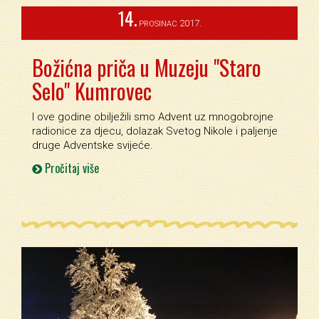
14.
2017.
PROSINAC
Božićna priča u Muzeju "Staro
Selo" Kumrovec
I ove godine obilježili smo Advent uz mnogobrojne
radionice za djecu, dolazak Svetog Nikole i paljenje
druge Adventske svijeće.
Pročitaj više