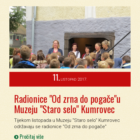
11.
2017.
LISTOPAD
Radionice "Od zrna do pogače"u
Muzeju "Staro selo" Kumrovec
Tijekom listopada u Muzeju ''Staro selo'' Kumrovec
održavaju se radionice ''Od zrna do pogače''
Pročitaj više