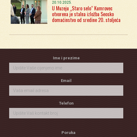
20.10.2025.
U Muzeju „Staro selo“ Kumrovec
otvorena je stalna izložba Seosko
domaćinstvo od sredine 20. stoljeća
Ime i prezime
Email
Telefon
Poruka