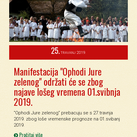
25.
2019.
TRAVANJ
Manifestacija "Ophodi Jure
zelenog" održati će se zbog
najave lošeg vremena 01.svibnja
2019.
''Ophodi Jure zelenog'' prebacuju se s 27.travnja
2019. zbog loše vremenske prognoze na 01.svibanj
2019.
Pročitaj više