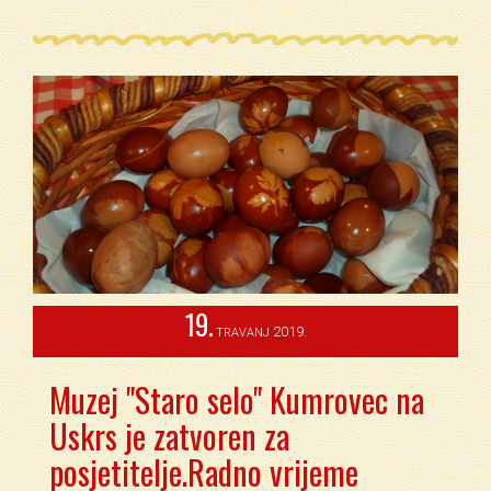
19.
2019.
TRAVANJ
Muzej "Staro selo" Kumrovec na
Uskrs je zatvoren za
posjetitelje.Radno vrijeme