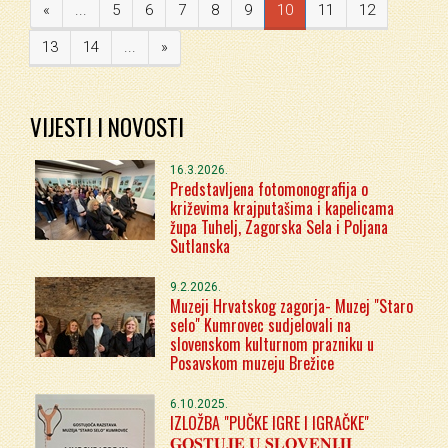
«
...
5
6
7
8
9
10
11
12
13
14
...
»
VIJESTI I NOVOSTI
16.3.2026.
Predstavljena fotomonografija o
križevima krajputašima i kapelicama
župa Tuhelj, Zagorska Sela i Poljana
Sutlanska
9.2.2026.
Muzeji Hrvatskog zagorja- Muzej "Staro
selo" Kumrovec sudjelovali na
slovenskom kulturnom prazniku u
Posavskom muzeju Brežice
6.10.2025.
IZLOŽBA "PUČKE IGRE I IGRAČKE"
𝐆𝐎𝐒𝐓𝐔𝐉𝐄 𝐔 𝐒𝐋𝐎𝐕𝐄𝐍𝐈𝐉𝐈