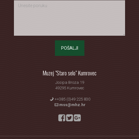
POŠALJI
Muzej "Staro selo" Kumrovec
Josipa Broza 19
49295 Kumrovec
++385 (0)49 225 830
mss@mhz.hr