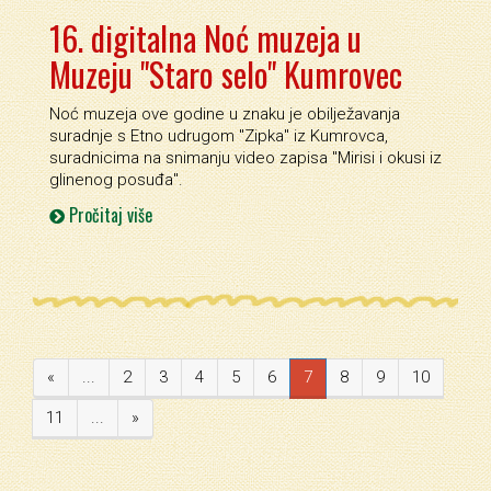
16. digitalna Noć muzeja u
Muzeju "Staro selo" Kumrovec
Noć muzeja ove godine u znaku je obilježavanja
suradnje s Etno udrugom ''Zipka'' iz Kumrovca,
suradnicima na snimanju video zapisa ''Mirisi i okusi iz
glinenog posuđa''.
Pročitaj više
«
...
2
3
4
5
6
7
8
9
10
11
...
»