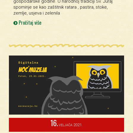
gospodarske godine. U narodnoj tradiciji Sv. Juraj
spominje se kao zaštitnik ratara , pastira, stoke,
zemlje, usjeva i zelenila
Pročitaj više
16.
2021.
VELJAČA