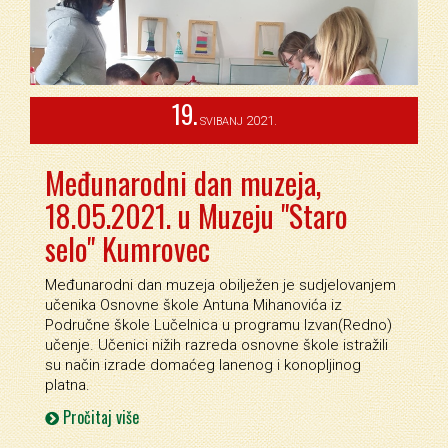
19.
2021.
SVIBANJ
Međunarodni dan muzeja,
18.05.2021. u Muzeju "Staro
selo" Kumrovec
Međunarodni dan muzeja obilježen je sudjelovanjem
učenika Osnovne škole Antuna Mihanovića iz
Područne škole Lučelnica u programu Izvan(Redno)
učenje. Učenici nižih razreda osnovne škole istražili
su način izrade domaćeg lanenog i konopljinog
platna.
Pročitaj više