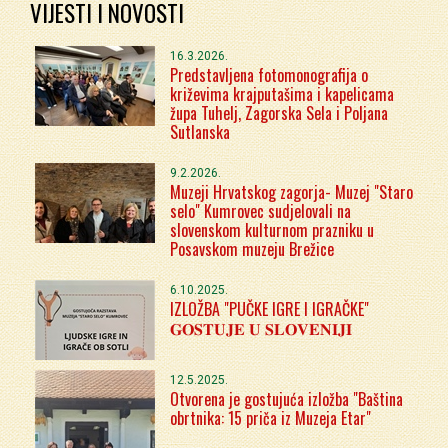
VIJESTI I NOVOSTI
16.3.2026.
Predstavljena fotomonografija o
križevima krajputašima i kapelicama
župa Tuhelj, Zagorska Sela i Poljana
Sutlanska
9.2.2026.
Muzeji Hrvatskog zagorja- Muzej "Staro
selo" Kumrovec sudjelovali na
slovenskom kulturnom prazniku u
Posavskom muzeju Brežice
6.10.2025.
IZLOŽBA "PUČKE IGRE I IGRAČKE"
𝐆𝐎𝐒𝐓𝐔𝐉𝐄 𝐔 𝐒𝐋𝐎𝐕𝐄𝐍𝐈𝐉𝐈
12.5.2025.
Otvorena je gostujuća izložba "Baština
obrtnika: 15 priča iz Muzeja Etar"