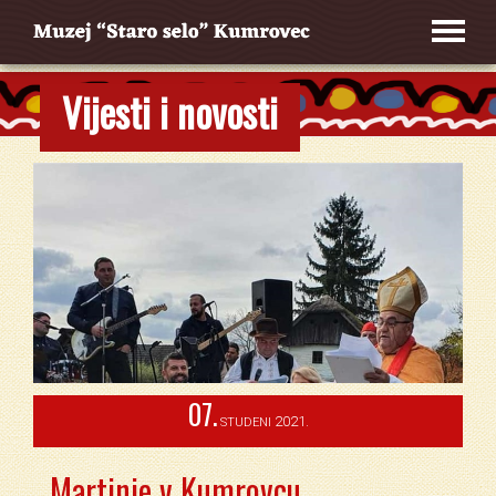
Vijesti i novosti
07.
2021.
STUDENI
Martinje v Kumrovcu,