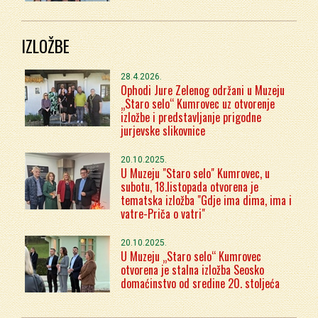
IZLOŽBE
28.4.2026.
Ophodi Jure Zelenog održani u Muzeju
„Staro selo“ Kumrovec uz otvorenje
izložbe i predstavljanje prigodne
jurjevske slikovnice
20.10.2025.
U Muzeju "Staro selo" Kumrovec, u
subotu, 18.listopada otvorena je
tematska izložba "Gdje ima dima, ima i
vatre-Priča o vatri"
20.10.2025.
U Muzeju „Staro selo“ Kumrovec
otvorena je stalna izložba Seosko
domaćinstvo od sredine 20. stoljeća